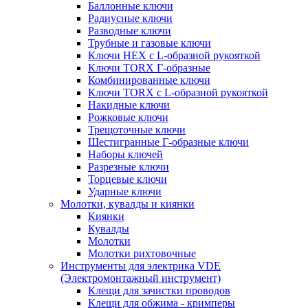
Баллонные ключи
Радиусные ключи
Разводные ключи
Трубные и газовые ключи
Ключи HEX с L-образной рукояткой
Ключи TORX Г-образные
Комбинированные ключи
Ключи TORX с L-образной рукояткой
Накидные ключи
Рожковые ключи
Трещоточные ключи
Шестигранные Г-образные ключи
Наборы ключей
Разрезные ключи
Торцевые ключи
Ударные ключи
Молотки, кувалды и киянки
Киянки
Кувалды
Молотки
Молотки рихтовочные
Инструменты для электрика VDE
(Электромонтажный инструмент)
Клещи для зачистки проводов
Клещи для обжима - кримперы