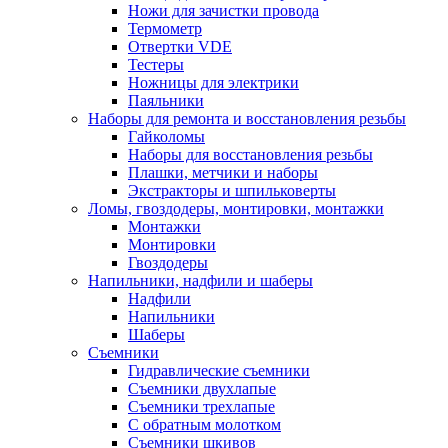
Ножи для зачистки провода
Термометр
Отвертки VDE
Тестеры
Ножницы для электрики
Паяльники
Наборы для ремонта и восстановления резьбы
Гайколомы
Наборы для восстановления резьбы
Плашки, метчики и наборы
Экстракторы и шпильковерты
Ломы, гвоздодеры, монтировки, монтажки
Монтажки
Монтировки
Гвоздодеры
Напильники, надфили и шаберы
Надфили
Напильники
Шаберы
Съемники
Гидравлические съемники
Съемники двухлапые
Съемники трехлапые
С обратным молотком
Съемники шкивов