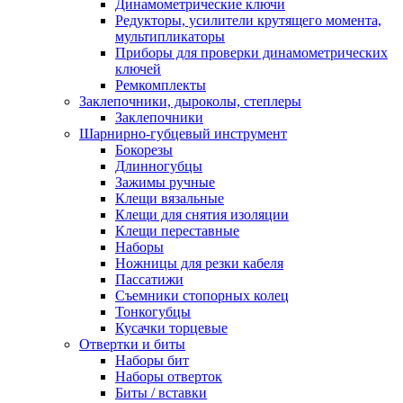
Динамометрические ключи
Редукторы, усилители крутящего момента,
мультипликаторы
Приборы для проверки динамометрических
ключей
Ремкомплекты
Заклепочники, дыроколы, степлеры
Заклепочники
Шарнирно-губцевый инструмент
Бокорезы
Длинногубцы
Зажимы ручные
Клещи вязальные
Клещи для снятия изоляции
Клещи переставные
Наборы
Ножницы для резки кабеля
Пассатижи
Съемники стопорных колец
Тонкогубцы
Кусачки торцевые
Отвертки и биты
Наборы бит
Наборы отверток
Биты / вставки