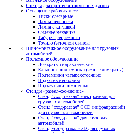
Вытяжное оборудование
Стенды для проточки тормозных дисков
Оснащение рабочих мест
Тиски слесарные
Лампа переноска
Лампа с катушкой
Сиденье механика
Табурет для ремонта
Точило (заточной станок)
Шиномонтажное оборудование для грузовых
автомобилей
Подъемное оборудование
Домкраты гидравлические
Канавные подъемники (ямные домкраты)
Подъемники четырехстоечные
Подкатные колонны
Подъемники ножничные
Стенды «развал-схождение»
Стенд "сход-развал" электронный для
грузовых автомобилей
Стенд "сход-развал" CCD (инфракрасный)
для грузовых автомобилей
Стенд "сход-развал" для грузовых
автомобилей
Стенд «сход-развал» 3D для грузовых