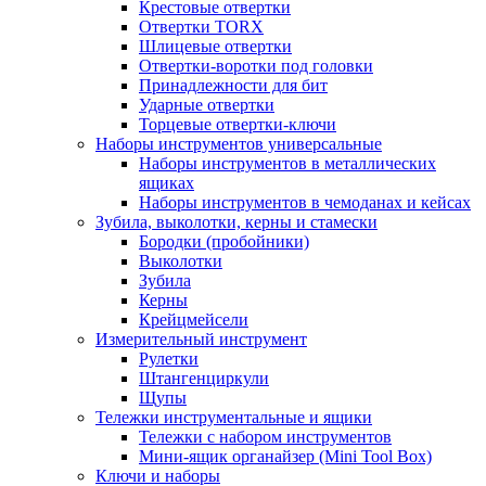
Крестовые отвертки
Отвертки TORX
Шлицевые отвертки
Отвертки-воротки под головки
Принадлежности для бит
Ударные отвертки
Торцевые отвертки-ключи
Наборы инструментов универсальные
Наборы инструментов в металлических
ящиках
Наборы инструментов в чемоданах и кейсах
Зубила, выколотки, керны и стамески
Бородки (пробойники)
Выколотки
Зубила
Керны
Крейцмейсели
Измерительный инструмент
Рулетки
Штангенциркули
Щупы
Тележки инструментальные и ящики
Тележки с набором инструментов
Мини-ящик органайзер (Mini Tool Box)
Ключи и наборы