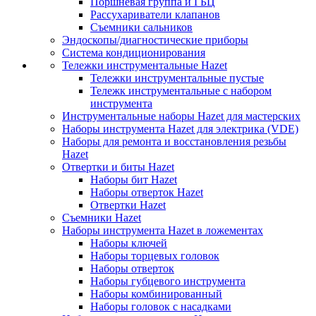
Поршневая группа и ГБЦ
Рассухариватели клапанов
Съемники сальников
Эндоскопы/диагностические приборы
Система кондиционирования
Тележки инструментальные Hazet
Тележки инструментальные пустые
Тележк инструментальные с набором
инструмента
Инструментальные наборы Hazet для мастерских
Наборы инструмента Hazet для электрика (VDE)
Наборы для ремонта и восстановления резьбы
Hazet
Отвертки и биты Hazet
Наборы бит Hazet
Наборы отверток Hazet
Отвертки Hazet
Съемники Hazet
Наборы инструмента Hazet в ложементах
Наборы ключей
Наборы торцевых головок
Наборы отверток
Наборы губцевого инструмента
Наборы комбинированный
Наборы головок с насадками