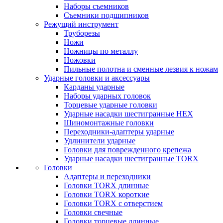
Наборы съемников
Съемники подшипников
Режущий инструмент
Труборезы
Ножи
Ножницы по металлу
Ножовки
Пильные полотна и сменные лезвия к ножам
Ударные головки и аксессуары
Карданы ударные
Наборы ударных головок
Торцевые ударные головки
Ударные насадки шестигранные HEX
Шиномонтажные головки
Переходники-адаптеры ударные
Удлинители ударные
Головки для поврежденного крепежа
Ударные насадки шестигранные TORX
Головки
Адаптеры и переходники
Головки TORX длинные
Головки TORX короткие
Головки TORX с отверстием
Головки свечные
Головки торцевые длинные