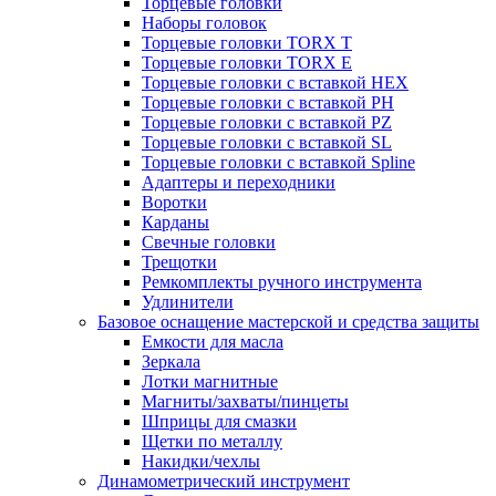
Торцевые головки
Наборы головок
Торцевые головки TORX T
Торцевые головки TORX Е
Торцевые головки с вставкой HEX
Торцевые головки с вставкой PH
Торцевые головки с вставкой PZ
Торцевые головки с вставкой SL
Торцевые головки с вставкой Spline
Адаптеры и переходники
Воротки
Карданы
Свечные головки
Трещотки
Ремкомплекты ручного инструмента
Удлинители
Базовое оснащение мастерской и средства защиты
Емкости для масла
Зеркала
Лотки магнитные
Магниты/захваты/пинцеты
Шприцы для смазки
Щетки по металлу
Накидки/чехлы
Динамометрический инструмент