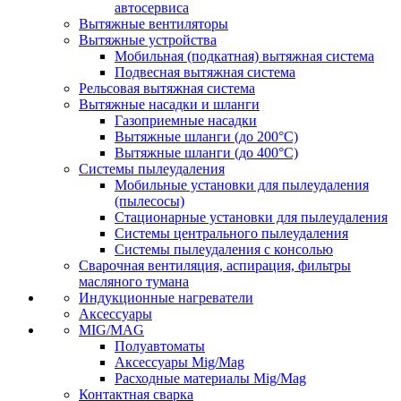
автосервиса
Вытяжные вентиляторы
Вытяжные устройства
Мобильная (подкатная) вытяжная система
Подвесная вытяжная система
Рельсовая вытяжная система
Вытяжные насадки и шланги
Газоприемные насадки
Вытяжные шланги (до 200°C)
Вытяжные шланги (до 400°C)
Системы пылеудаления
Мобильные установки для пылеудаления
(пылесосы)
Стационарные установки для пылеудаления
Системы центрального пылеудаления
Системы пылеудаления с консолью
Сварочная вентиляция, аспирация, фильтры
масляного тумана
Индукционные нагреватели
Аксессуары
MIG/MAG
Полуавтоматы
Аксессуары Mig/Mag
Расходные материалы Mig/Mag
Контактная сварка