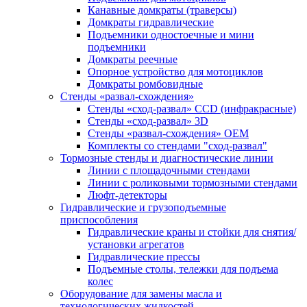
Канавные домкраты (траверсы)
Домкраты гидравлические
Подъемники одностоечные и мини
подъемники
Домкраты реечные
Опорное устройство для мотоциклов
Домкраты ромбовидные
Стенды «развал-схождения»
Стенды «сход-развал» CCD (инфракрасные)
Стенды «сход-развал» 3D
Стенды «развал-схождения» ОЕМ
Комплекты со стендами "сход-развал"
Тормозные стенды и диагностические линии
Линии с площадочными стендами
Линии с роликовыми тормозными стендами
Люфт-детекторы
Гидравлические и грузоподъемные
приспособления
Гидравлические краны и стойки для снятия/
установки агрегатов
Гидравлические прессы
Подъемные столы, тележки для подъема
колес
Оборудование для замены масла и
технологических жидкостей