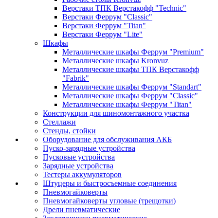
Верстаки ТПК Верстакофф "Technic"
Верстаки Феррум "Classic"
Верстаки Феррум "Titan"
Верстаки Феррум "Lite"
Шкафы
Металлические шкафы Феррум "Premium"
Металлические шкафы Kronvuz
Металлические шкафы ТПК Верстакофф
"Fabrik"
Металлические шкафы Феррум "Standart"
Металлические шкафы Феррум "Classic"
Металлические шкафы Феррум "Titan"
Конструкции для шиномонтажного участка
Стеллажи
Стенды, стойки
Оборудование для обслуживания АКБ
Пуско-зарядные устройства
Пусковые устройства
Зарядные устройства
Тестеры аккумуляторов
Штуцеры и быстросъемные соединения
Пневмогайковерты
Пневмогайковерты угловые (трещотки)
Дрели пневматические