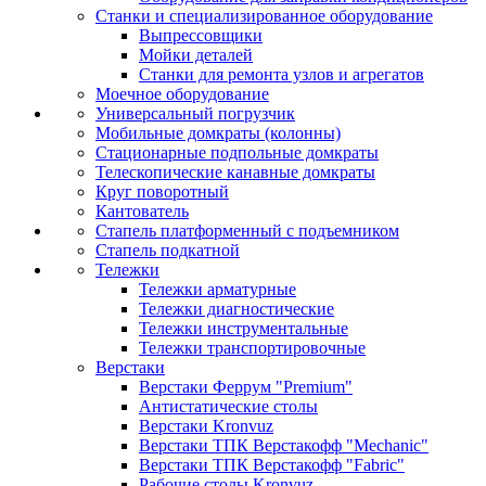
Станки и специализированное оборудование
Выпрессовщики
Мойки деталей
Станки для ремонта узлов и агрегатов
Моечное оборудование
Универсальный погрузчик
Мобильные домкраты (колонны)
Стационарные подпольные домкраты
Телескопические канавные домкраты
Круг поворотный
Кантователь
Стапель платформенный с подъемником
Стапель подкатной
Тележки
Тележки арматурные
Тележки диагностические
Тележки инструментальные
Тележки транспортировочные
Верстаки
Верстаки Феррум "Premium"
Антистатические столы
Верстаки Kronvuz
Верстаки ТПК Верстакофф "Mechanic"
Верстаки ТПК Верстакофф "Fabric"
Рабочие столы Kronvuz