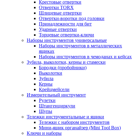
Крестовые отвертки
Отвертки TORX
Шлицевые отвертки
Отвертки-воротки под головки
Принадлежности для бит
Ударные отвертки
Торцевые отвертки-ключи
Наборы инструментов универсальные
Наборы инструментов в металлических
ящиках
Наборы инструментов в чемоданах и кейсах
Зубила, выколотки, керны и стамески
Бородки (пробойники)
Выколотки
Зубила
Керны
Крейцмейсели
Измерительный инструмент
Рулетки
Штангенциркули
Щупы
Тележки инструментальные и ящики
Тележки с набором инструментов
Мини-ящик органайзер (Mini Tool Box)
Ключи и наборы