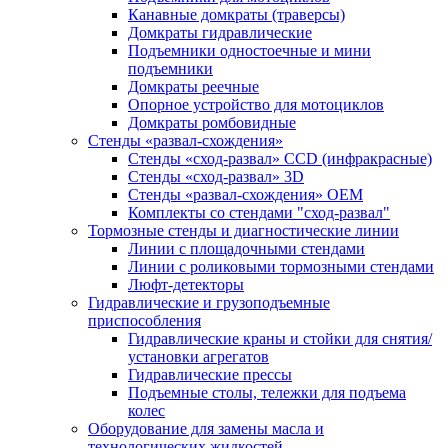
Канавные домкраты (траверсы)
Домкраты гидравлические
Подъемники одностоечные и мини
подъемники
Домкраты реечные
Опорное устройство для мотоциклов
Домкраты ромбовидные
Стенды «развал-схождения»
Стенды «сход-развал» CCD (инфракрасные)
Стенды «сход-развал» 3D
Стенды «развал-схождения» ОЕМ
Комплекты со стендами "сход-развал"
Тормозные стенды и диагностические линии
Линии с площадочными стендами
Линии с роликовыми тормозными стендами
Люфт-детекторы
Гидравлические и грузоподъемные
приспособления
Гидравлические краны и стойки для снятия/
установки агрегатов
Гидравлические прессы
Подъемные столы, тележки для подъема
колес
Оборудование для замены масла и
технологических жидкостей