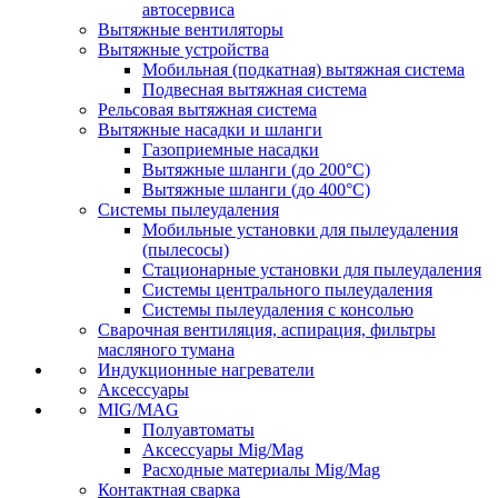
автосервиса
Вытяжные вентиляторы
Вытяжные устройства
Мобильная (подкатная) вытяжная система
Подвесная вытяжная система
Рельсовая вытяжная система
Вытяжные насадки и шланги
Газоприемные насадки
Вытяжные шланги (до 200°C)
Вытяжные шланги (до 400°C)
Системы пылеудаления
Мобильные установки для пылеудаления
(пылесосы)
Стационарные установки для пылеудаления
Системы центрального пылеудаления
Системы пылеудаления с консолью
Сварочная вентиляция, аспирация, фильтры
масляного тумана
Индукционные нагреватели
Аксессуары
MIG/MAG
Полуавтоматы
Аксессуары Mig/Mag
Расходные материалы Mig/Mag
Контактная сварка