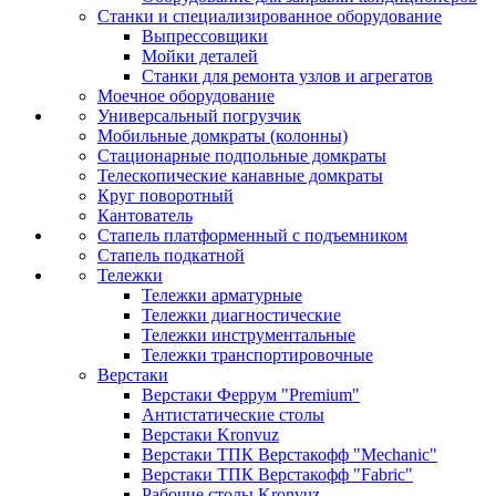
Станки и специализированное оборудование
Выпрессовщики
Мойки деталей
Станки для ремонта узлов и агрегатов
Моечное оборудование
Универсальный погрузчик
Мобильные домкраты (колонны)
Стационарные подпольные домкраты
Телескопические канавные домкраты
Круг поворотный
Кантователь
Стапель платформенный с подъемником
Стапель подкатной
Тележки
Тележки арматурные
Тележки диагностические
Тележки инструментальные
Тележки транспортировочные
Верстаки
Верстаки Феррум "Premium"
Антистатические столы
Верстаки Kronvuz
Верстаки ТПК Верстакофф "Mechanic"
Верстаки ТПК Верстакофф "Fabric"
Рабочие столы Kronvuz