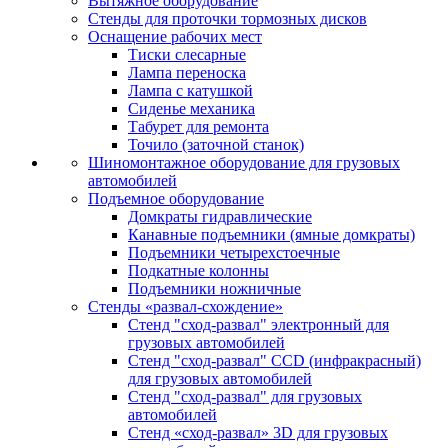
Вытяжное оборудование
Стенды для проточки тормозных дисков
Оснащение рабочих мест
Тиски слесарные
Лампа переноска
Лампа с катушкой
Сиденье механика
Табурет для ремонта
Точило (заточной станок)
Шиномонтажное оборудование для грузовых
автомобилей
Подъемное оборудование
Домкраты гидравлические
Канавные подъемники (ямные домкраты)
Подъемники четырехстоечные
Подкатные колонны
Подъемники ножничные
Стенды «развал-схождение»
Стенд "сход-развал" электронный для
грузовых автомобилей
Стенд "сход-развал" CCD (инфракрасный)
для грузовых автомобилей
Стенд "сход-развал" для грузовых
автомобилей
Стенд «сход-развал» 3D для грузовых