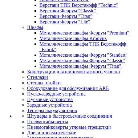
Верстаки ТПК Верстакофф "Technic"
Верстаки Феррум "Classic"
Верстаки Феррум "Titan"
Верстаки Феррум "Lite"
Шкафы
Металлические шкафы Феррум "Premium"
Металлические шкафы Kronvuz
Металлические шкафы ТПК Верстакофф
"Fabrik"
Металлические шкафы Феррум "Standart"
Металлические шкафы Феррум "Classic"
Металлические шкафы Феррум "Titan"
Конструкции для шиномонтажного участка
Стеллажи
Стенды, стойки
Оборудование для обслуживания АКБ
Пуско-зарядные устройства
Пусковые устройства
Зарядные устройства
Тестеры аккумуляторов
Штуцеры и быстросъемные соединения
Пневмогайковерты
Пневмогайковерты угловые (трещотки)
Дрели пневматические