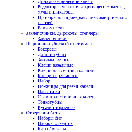
Динамометрические ключи
Редукторы, усилители крутящего момента,
мультипликаторы
Приборы для проверки динамометрических
ключей
Ремкомплекты
Заклепочники, дыроколы, степлеры
Заклепочники
Шарнирно-губцевый инструмент
Бокорезы
Длинногубцы
Зажимы ручные
Клещи вязальные
Клещи для снятия изоляции
Клещи переставные
Наборы
Ножницы для резки кабеля
Пассатижи
Съемники стопорных колец
Тонкогубцы
Кусачки торцевые
Отвертки и биты
Наборы бит
Наборы отверток
Биты / вставки