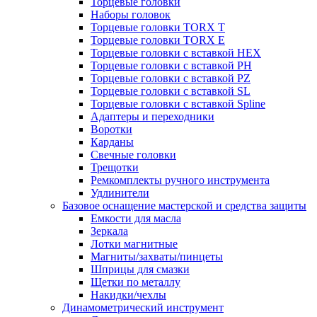
Торцевые головки
Наборы головок
Торцевые головки TORX T
Торцевые головки TORX Е
Торцевые головки с вставкой HEX
Торцевые головки с вставкой PH
Торцевые головки с вставкой PZ
Торцевые головки с вставкой SL
Торцевые головки с вставкой Spline
Адаптеры и переходники
Воротки
Карданы
Свечные головки
Трещотки
Ремкомплекты ручного инструмента
Удлинители
Базовое оснащение мастерской и средства защиты
Емкости для масла
Зеркала
Лотки магнитные
Магниты/захваты/пинцеты
Шприцы для смазки
Щетки по металлу
Накидки/чехлы
Динамометрический инструмент