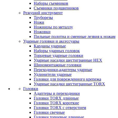
Наборы съемников
Съемники подшипников
Режущий инструмент
Труборезы
Ножи
Ножницы по металлу
Ножовки
Пильные полотна и сменные лезвия к ножам
Ударные головки и аксессуары
Карданы ударные
Наборы ударных головок
Торцевые ударные головки
Ударные насадки шестигранные HEX
Шиномонтажные головки
Переходники-адаптеры ударные
Удлинители ударные
Головки для поврежденного крепежа
Ударные насадки шестигранные TORX
Головки
Адаптеры и переходники
Головки TORX длинные
Головки TORX короткие
Головки TORX с отверстием
Головки свечные
Головки торцевые длинные