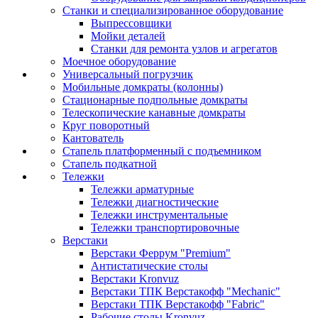
Станки и специализированное оборудование
Выпрессовщики
Мойки деталей
Станки для ремонта узлов и агрегатов
Моечное оборудование
Универсальный погрузчик
Мобильные домкраты (колонны)
Стационарные подпольные домкраты
Телескопические канавные домкраты
Круг поворотный
Кантователь
Стапель платформенный с подъемником
Стапель подкатной
Тележки
Тележки арматурные
Тележки диагностические
Тележки инструментальные
Тележки транспортировочные
Верстаки
Верстаки Феррум "Premium"
Антистатические столы
Верстаки Kronvuz
Верстаки ТПК Верстакофф "Mechanic"
Верстаки ТПК Верстакофф "Fabric"
Рабочие столы Kronvuz