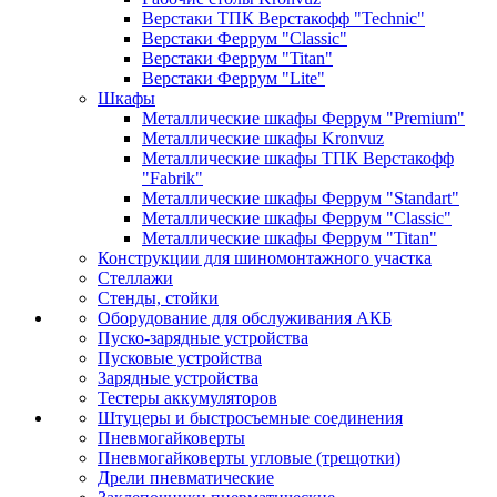
Верстаки ТПК Верстакофф "Technic"
Верстаки Феррум "Classic"
Верстаки Феррум "Titan"
Верстаки Феррум "Lite"
Шкафы
Металлические шкафы Феррум "Premium"
Металлические шкафы Kronvuz
Металлические шкафы ТПК Верстакофф
"Fabrik"
Металлические шкафы Феррум "Standart"
Металлические шкафы Феррум "Classic"
Металлические шкафы Феррум "Titan"
Конструкции для шиномонтажного участка
Стеллажи
Стенды, стойки
Оборудование для обслуживания АКБ
Пуско-зарядные устройства
Пусковые устройства
Зарядные устройства
Тестеры аккумуляторов
Штуцеры и быстросъемные соединения
Пневмогайковерты
Пневмогайковерты угловые (трещотки)
Дрели пневматические