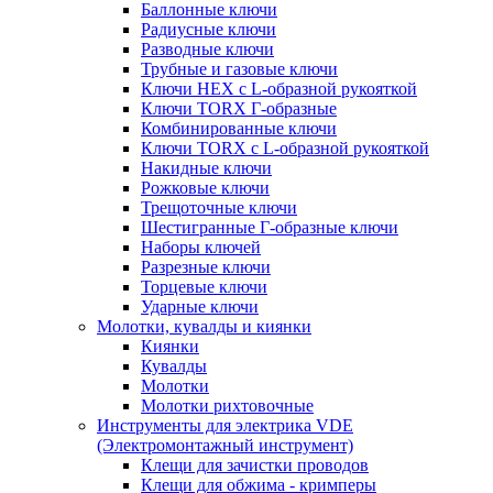
Баллонные ключи
Радиусные ключи
Разводные ключи
Трубные и газовые ключи
Ключи HEX с L-образной рукояткой
Ключи TORX Г-образные
Комбинированные ключи
Ключи TORX с L-образной рукояткой
Накидные ключи
Рожковые ключи
Трещоточные ключи
Шестигранные Г-образные ключи
Наборы ключей
Разрезные ключи
Торцевые ключи
Ударные ключи
Молотки, кувалды и киянки
Киянки
Кувалды
Молотки
Молотки рихтовочные
Инструменты для электрика VDE
(Электромонтажный инструмент)
Клещи для зачистки проводов
Клещи для обжима - кримперы