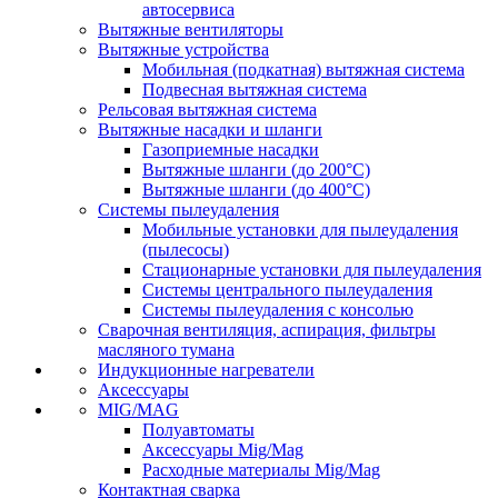
автосервиса
Вытяжные вентиляторы
Вытяжные устройства
Мобильная (подкатная) вытяжная система
Подвесная вытяжная система
Рельсовая вытяжная система
Вытяжные насадки и шланги
Газоприемные насадки
Вытяжные шланги (до 200°C)
Вытяжные шланги (до 400°C)
Системы пылеудаления
Мобильные установки для пылеудаления
(пылесосы)
Стационарные установки для пылеудаления
Системы центрального пылеудаления
Системы пылеудаления с консолью
Сварочная вентиляция, аспирация, фильтры
масляного тумана
Индукционные нагреватели
Аксессуары
MIG/MAG
Полуавтоматы
Аксессуары Mig/Mag
Расходные материалы Mig/Mag
Контактная сварка