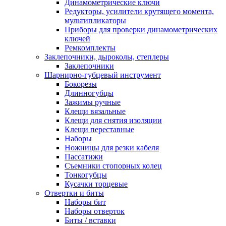
Динамометрические ключи
Редукторы, усилители крутящего момента,
мультипликаторы
Приборы для проверки динамометрических
ключей
Ремкомплекты
Заклепочники, дыроколы, степлеры
Заклепочники
Шарнирно-губцевый инструмент
Бокорезы
Длинногубцы
Зажимы ручные
Клещи вязальные
Клещи для снятия изоляции
Клещи переставные
Наборы
Ножницы для резки кабеля
Пассатижи
Съемники стопорных колец
Тонкогубцы
Кусачки торцевые
Отвертки и биты
Наборы бит
Наборы отверток
Биты / вставки