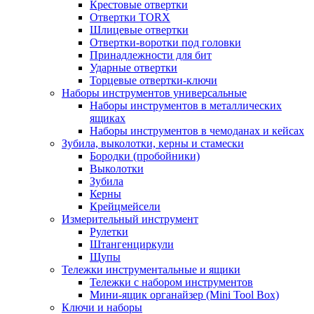
Крестовые отвертки
Отвертки TORX
Шлицевые отвертки
Отвертки-воротки под головки
Принадлежности для бит
Ударные отвертки
Торцевые отвертки-ключи
Наборы инструментов универсальные
Наборы инструментов в металлических
ящиках
Наборы инструментов в чемоданах и кейсах
Зубила, выколотки, керны и стамески
Бородки (пробойники)
Выколотки
Зубила
Керны
Крейцмейсели
Измерительный инструмент
Рулетки
Штангенциркули
Щупы
Тележки инструментальные и ящики
Тележки с набором инструментов
Мини-ящик органайзер (Mini Tool Box)
Ключи и наборы