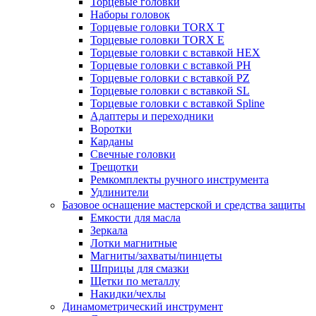
Торцевые головки
Наборы головок
Торцевые головки TORX T
Торцевые головки TORX Е
Торцевые головки с вставкой HEX
Торцевые головки с вставкой PH
Торцевые головки с вставкой PZ
Торцевые головки с вставкой SL
Торцевые головки с вставкой Spline
Адаптеры и переходники
Воротки
Карданы
Свечные головки
Трещотки
Ремкомплекты ручного инструмента
Удлинители
Базовое оснащение мастерской и средства защиты
Емкости для масла
Зеркала
Лотки магнитные
Магниты/захваты/пинцеты
Шприцы для смазки
Щетки по металлу
Накидки/чехлы
Динамометрический инструмент