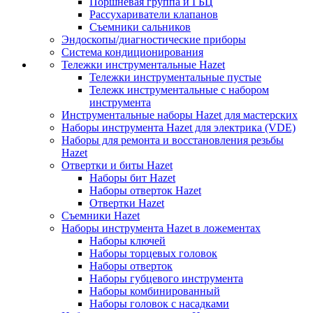
Поршневая группа и ГБЦ
Рассухариватели клапанов
Съемники сальников
Эндоскопы/диагностические приборы
Система кондиционирования
Тележки инструментальные Hazet
Тележки инструментальные пустые
Тележк инструментальные с набором
инструмента
Инструментальные наборы Hazet для мастерских
Наборы инструмента Hazet для электрика (VDE)
Наборы для ремонта и восстановления резьбы
Hazet
Отвертки и биты Hazet
Наборы бит Hazet
Наборы отверток Hazet
Отвертки Hazet
Съемники Hazet
Наборы инструмента Hazet в ложементах
Наборы ключей
Наборы торцевых головок
Наборы отверток
Наборы губцевого инструмента
Наборы комбинированный
Наборы головок с насадками