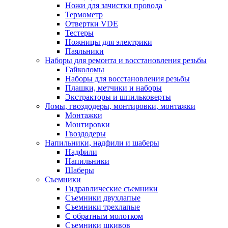
Ножи для зачистки провода
Термометр
Отвертки VDE
Тестеры
Ножницы для электрики
Паяльники
Наборы для ремонта и восстановления резьбы
Гайколомы
Наборы для восстановления резьбы
Плашки, метчики и наборы
Экстракторы и шпильковерты
Ломы, гвоздодеры, монтировки, монтажки
Монтажки
Монтировки
Гвоздодеры
Напильники, надфили и шаберы
Надфили
Напильники
Шаберы
Съемники
Гидравлические съемники
Съемники двухлапые
Съемники трехлапые
С обратным молотком
Съемники шкивов