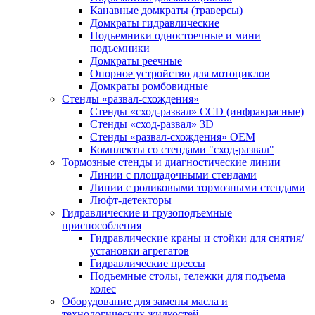
Канавные домкраты (траверсы)
Домкраты гидравлические
Подъемники одностоечные и мини
подъемники
Домкраты реечные
Опорное устройство для мотоциклов
Домкраты ромбовидные
Стенды «развал-схождения»
Стенды «сход-развал» CCD (инфракрасные)
Стенды «сход-развал» 3D
Стенды «развал-схождения» ОЕМ
Комплекты со стендами "сход-развал"
Тормозные стенды и диагностические линии
Линии с площадочными стендами
Линии с роликовыми тормозными стендами
Люфт-детекторы
Гидравлические и грузоподъемные
приспособления
Гидравлические краны и стойки для снятия/
установки агрегатов
Гидравлические прессы
Подъемные столы, тележки для подъема
колес
Оборудование для замены масла и
технологических жидкостей