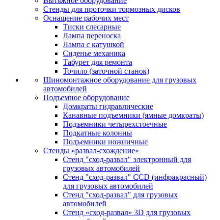
Вытяжное оборудование
Стенды для проточки тормозных дисков
Оснащение рабочих мест
Тиски слесарные
Лампа переноска
Лампа с катушкой
Сиденье механика
Табурет для ремонта
Точило (заточной станок)
Шиномонтажное оборудование для грузовых
автомобилей
Подъемное оборудование
Домкраты гидравлические
Канавные подъемники (ямные домкраты)
Подъемники четырехстоечные
Подкатные колонны
Подъемники ножничные
Стенды «развал-схождение»
Стенд "сход-развал" электронный для
грузовых автомобилей
Стенд "сход-развал" CCD (инфракрасный)
для грузовых автомобилей
Стенд "сход-развал" для грузовых
автомобилей
Стенд «сход-развал» 3D для грузовых