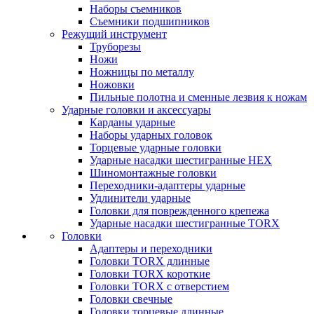
Наборы съемников
Съемники подшипников
Режущий инструмент
Труборезы
Ножи
Ножницы по металлу
Ножовки
Пильные полотна и сменные лезвия к ножам
Ударные головки и аксессуары
Карданы ударные
Наборы ударных головок
Торцевые ударные головки
Ударные насадки шестигранные HEX
Шиномонтажные головки
Переходники-адаптеры ударные
Удлинители ударные
Головки для поврежденного крепежа
Ударные насадки шестигранные TORX
Головки
Адаптеры и переходники
Головки TORX длинные
Головки TORX короткие
Головки TORX с отверстием
Головки свечные
Головки торцевые длинные