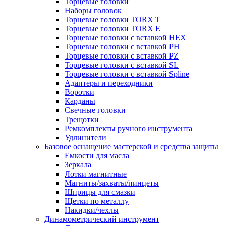
Торцевые головки
Наборы головок
Торцевые головки TORX T
Торцевые головки TORX Е
Торцевые головки с вставкой HEX
Торцевые головки с вставкой PH
Торцевые головки с вставкой PZ
Торцевые головки с вставкой SL
Торцевые головки с вставкой Spline
Адаптеры и переходники
Воротки
Карданы
Свечные головки
Трещотки
Ремкомплекты ручного инструмента
Удлинители
Базовое оснащение мастерской и средства защиты
Емкости для масла
Зеркала
Лотки магнитные
Магниты/захваты/пинцеты
Шприцы для смазки
Щетки по металлу
Накидки/чехлы
Динамометрический инструмент