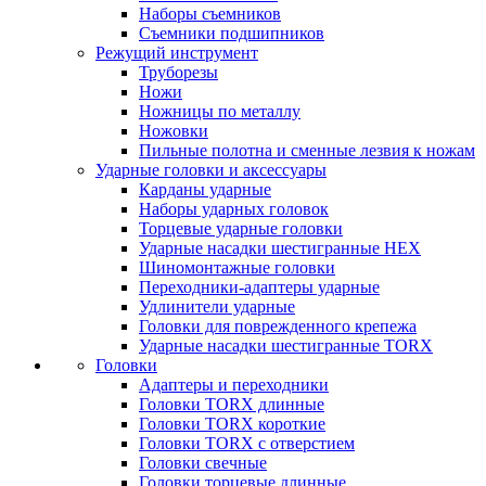
Наборы съемников
Съемники подшипников
Режущий инструмент
Труборезы
Ножи
Ножницы по металлу
Ножовки
Пильные полотна и сменные лезвия к ножам
Ударные головки и аксессуары
Карданы ударные
Наборы ударных головок
Торцевые ударные головки
Ударные насадки шестигранные HEX
Шиномонтажные головки
Переходники-адаптеры ударные
Удлинители ударные
Головки для поврежденного крепежа
Ударные насадки шестигранные TORX
Головки
Адаптеры и переходники
Головки TORX длинные
Головки TORX короткие
Головки TORX с отверстием
Головки свечные
Головки торцевые длинные