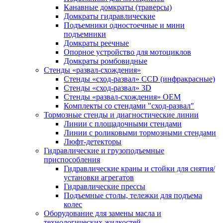
Канавные домкраты (траверсы)
Домкраты гидравлические
Подъемники одностоечные и мини
подъемники
Домкраты реечные
Опорное устройство для мотоциклов
Домкраты ромбовидные
Стенды «развал-схождения»
Стенды «сход-развал» CCD (инфракрасные)
Стенды «сход-развал» 3D
Стенды «развал-схождения» ОЕМ
Комплекты со стендами "сход-развал"
Тормозные стенды и диагностические линии
Линии с площадочными стендами
Линии с роликовыми тормозными стендами
Люфт-детекторы
Гидравлические и грузоподъемные
приспособления
Гидравлические краны и стойки для снятия/
установки агрегатов
Гидравлические прессы
Подъемные столы, тележки для подъема
колес
Оборудование для замены масла и
технологических жидкостей