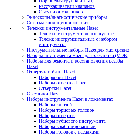
Поршневая группа и ГБЦ
Рассухариватели клапанов
Съемники сальников
Эндоскопы/диагностические приборы
Система кондиционирования
Тележки инструментальные Hazet
Тележки инструментальные пустые
Тележк инструментальные с набором
инструмента
Инструментальные наборы Hazet для мастерских
Наборы инструмента Hazet для электрика (VDE)
Наборы для ремонта и восстановления резьбы
Hazet
Отвертки и биты Hazet
Наборы бит Hazet
Наборы отверток Hazet
Отвертки Hazet
Съемники Hazet
Наборы инструмента Hazet в ложементах
Наборы ключей
Наборы торцевых головок
Наборы отверток
Наборы губцевого инструмента
Наборы комбинированный
Наборы головок с насадками