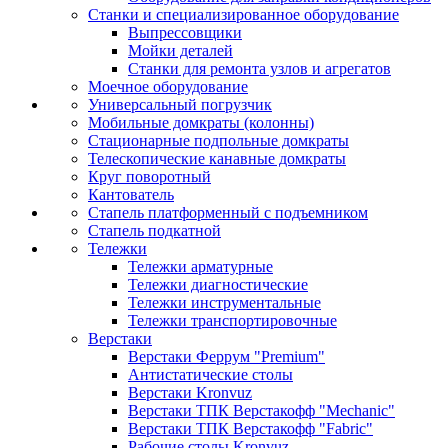
Станки и специализированное оборудование
Выпрессовщики
Мойки деталей
Станки для ремонта узлов и агрегатов
Моечное оборудование
Универсальный погрузчик
Мобильные домкраты (колонны)
Стационарные подпольные домкраты
Телескопические канавные домкраты
Круг поворотный
Кантователь
Стапель платформенный с подъемником
Стапель подкатной
Тележки
Тележки арматурные
Тележки диагностические
Тележки инструментальные
Тележки транспортировочные
Верстаки
Верстаки Феррум "Premium"
Антистатические столы
Верстаки Kronvuz
Верстаки ТПК Верстакофф "Mechanic"
Верстаки ТПК Верстакофф "Fabric"
Рабочие столы Kronvuz