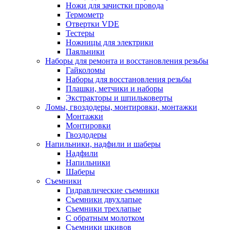
Ножи для зачистки провода
Термометр
Отвертки VDE
Тестеры
Ножницы для электрики
Паяльники
Наборы для ремонта и восстановления резьбы
Гайколомы
Наборы для восстановления резьбы
Плашки, метчики и наборы
Экстракторы и шпильковерты
Ломы, гвоздодеры, монтировки, монтажки
Монтажки
Монтировки
Гвоздодеры
Напильники, надфили и шаберы
Надфили
Напильники
Шаберы
Съемники
Гидравлические съемники
Съемники двухлапые
Съемники трехлапые
С обратным молотком
Съемники шкивов