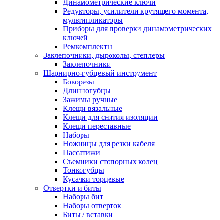
Динамометрические ключи
Редукторы, усилители крутящего момента,
мультипликаторы
Приборы для проверки динамометрических
ключей
Ремкомплекты
Заклепочники, дыроколы, степлеры
Заклепочники
Шарнирно-губцевый инструмент
Бокорезы
Длинногубцы
Зажимы ручные
Клещи вязальные
Клещи для снятия изоляции
Клещи переставные
Наборы
Ножницы для резки кабеля
Пассатижи
Съемники стопорных колец
Тонкогубцы
Кусачки торцевые
Отвертки и биты
Наборы бит
Наборы отверток
Биты / вставки