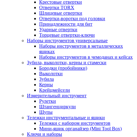
Крестовые отвертки
Отвертки TORX
Шлицевые отвертки
Отвертки-воротки под головки
Принадлежности для бит
Ударные отвертки
Торцевые отвертки-ключи
Наборы инструментов универсальные
Наборы инструментов в металлических
ящиках
Наборы инструментов в чемоданах и кейсах
Зубила, выколотки, керны и стамески
Бородки (пробойники)
Выколотки
Зубила
Керны
Крейцмейсели
Измерительный инструмент
Рулетки
Штангенциркули
Щупы
Тележки инструментальные и ящики
Тележки с набором инструментов
Мини-ящик органайзер (Mini Tool Box)
Ключи и наборы