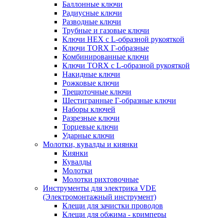
Баллонные ключи
Радиусные ключи
Разводные ключи
Трубные и газовые ключи
Ключи HEX с L-образной рукояткой
Ключи TORX Г-образные
Комбинированные ключи
Ключи TORX с L-образной рукояткой
Накидные ключи
Рожковые ключи
Трещоточные ключи
Шестигранные Г-образные ключи
Наборы ключей
Разрезные ключи
Торцевые ключи
Ударные ключи
Молотки, кувалды и киянки
Киянки
Кувалды
Молотки
Молотки рихтовочные
Инструменты для электрика VDE
(Электромонтажный инструмент)
Клещи для зачистки проводов
Клещи для обжима - кримперы