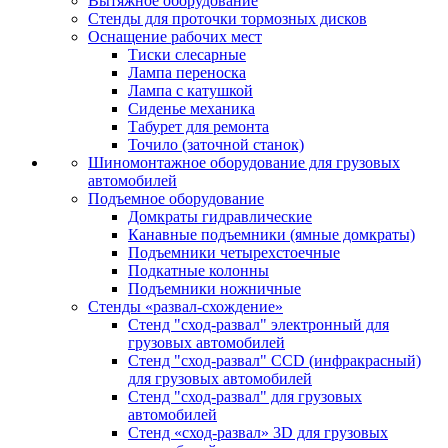
Вытяжное оборудование
Стенды для проточки тормозных дисков
Оснащение рабочих мест
Тиски слесарные
Лампа переноска
Лампа с катушкой
Сиденье механика
Табурет для ремонта
Точило (заточной станок)
Шиномонтажное оборудование для грузовых
автомобилей
Подъемное оборудование
Домкраты гидравлические
Канавные подъемники (ямные домкраты)
Подъемники четырехстоечные
Подкатные колонны
Подъемники ножничные
Стенды «развал-схождение»
Стенд "сход-развал" электронный для
грузовых автомобилей
Стенд "сход-развал" CCD (инфракрасный)
для грузовых автомобилей
Стенд "сход-развал" для грузовых
автомобилей
Стенд «сход-развал» 3D для грузовых