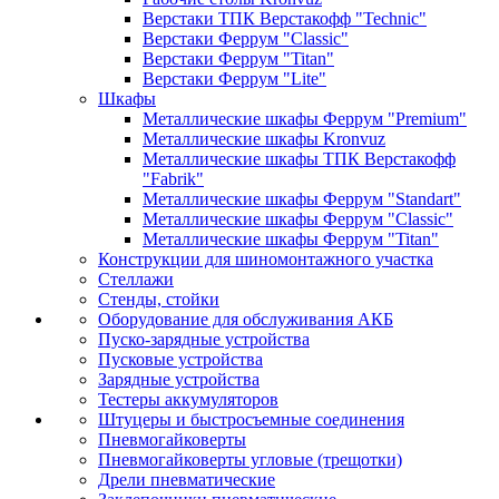
Верстаки ТПК Верстакофф "Technic"
Верстаки Феррум "Classic"
Верстаки Феррум "Titan"
Верстаки Феррум "Lite"
Шкафы
Металлические шкафы Феррум "Premium"
Металлические шкафы Kronvuz
Металлические шкафы ТПК Верстакофф
"Fabrik"
Металлические шкафы Феррум "Standart"
Металлические шкафы Феррум "Classic"
Металлические шкафы Феррум "Titan"
Конструкции для шиномонтажного участка
Стеллажи
Стенды, стойки
Оборудование для обслуживания АКБ
Пуско-зарядные устройства
Пусковые устройства
Зарядные устройства
Тестеры аккумуляторов
Штуцеры и быстросъемные соединения
Пневмогайковерты
Пневмогайковерты угловые (трещотки)
Дрели пневматические