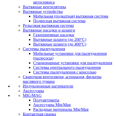
автосервиса
Вытяжные вентиляторы
Вытяжные устройства
Мобильная (подкатная) вытяжная система
Подвесная вытяжная система
Рельсовая вытяжная система
Вытяжные насадки и шланги
Газоприемные насадки
Вытяжные шланги (до 200°C)
Вытяжные шланги (до 400°C)
Системы пылеудаления
Мобильные установки для пылеудаления
(пылесосы)
Стационарные установки для пылеудаления
Системы центрального пылеудаления
Системы пылеудаления с консолью
Сварочная вентиляция, аспирация, фильтры
масляного тумана
Индукционные нагреватели
Аксессуары
MIG/MAG
Полуавтоматы
Аксессуары Mig/Mag
Расходные материалы Mig/Mag
Контактная сварка