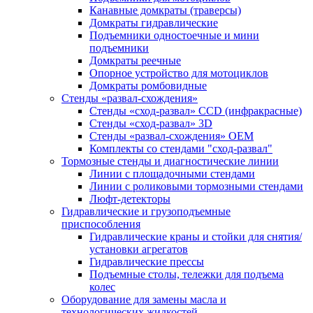
Канавные домкраты (траверсы)
Домкраты гидравлические
Подъемники одностоечные и мини
подъемники
Домкраты реечные
Опорное устройство для мотоциклов
Домкраты ромбовидные
Стенды «развал-схождения»
Стенды «сход-развал» CCD (инфракрасные)
Стенды «сход-развал» 3D
Стенды «развал-схождения» ОЕМ
Комплекты со стендами "сход-развал"
Тормозные стенды и диагностические линии
Линии с площадочными стендами
Линии с роликовыми тормозными стендами
Люфт-детекторы
Гидравлические и грузоподъемные
приспособления
Гидравлические краны и стойки для снятия/
установки агрегатов
Гидравлические прессы
Подъемные столы, тележки для подъема
колес
Оборудование для замены масла и
технологических жидкостей