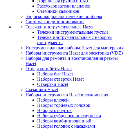
Поршневая группа и ГБЦ
Рассухариватели клапанов
Съемники сальников
Эндоскопы/диагностические приборы
Система кондиционирования
Тележки инструментальные Hazet
Тележки инструментальные пустые
Тележк инструментальные с набором
инструмента
Инструментальные наборы Hazet для мастерских
Наборы инструмента Hazet для электрика (VDE)
Наборы для ремонта и восстановления резьбы
Hazet
Отвертки и биты Hazet
Наборы бит Hazet
Наборы отверток Hazet
Отвертки Hazet
Съемники Hazet
Наборы инструмента Hazet в ложементах
Наборы ключей
Наборы торцевых головок
Наборы отверток
Наборы губцевого инструмента
Наборы комбинированный
Наборы головок с насадками