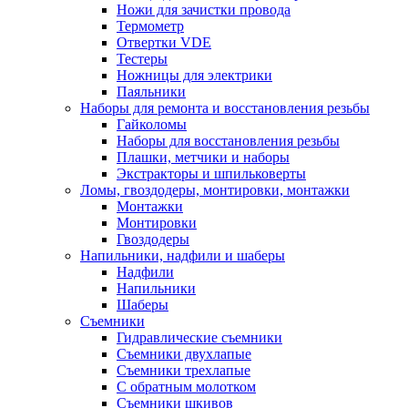
Ножи для зачистки провода
Термометр
Отвертки VDE
Тестеры
Ножницы для электрики
Паяльники
Наборы для ремонта и восстановления резьбы
Гайколомы
Наборы для восстановления резьбы
Плашки, метчики и наборы
Экстракторы и шпильковерты
Ломы, гвоздодеры, монтировки, монтажки
Монтажки
Монтировки
Гвоздодеры
Напильники, надфили и шаберы
Надфили
Напильники
Шаберы
Съемники
Гидравлические съемники
Съемники двухлапые
Съемники трехлапые
С обратным молотком
Съемники шкивов