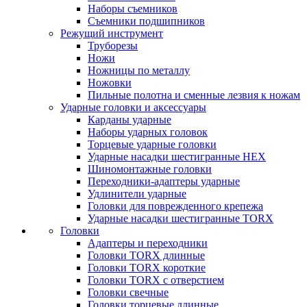
Наборы съемников
Съемники подшипников
Режущий инструмент
Труборезы
Ножи
Ножницы по металлу
Ножовки
Пильные полотна и сменные лезвия к ножам
Ударные головки и аксессуары
Карданы ударные
Наборы ударных головок
Торцевые ударные головки
Ударные насадки шестигранные HEX
Шиномонтажные головки
Переходники-адаптеры ударные
Удлинители ударные
Головки для поврежденного крепежа
Ударные насадки шестигранные TORX
Головки
Адаптеры и переходники
Головки TORX длинные
Головки TORX короткие
Головки TORX с отверстием
Головки свечные
Головки торцевые длинные