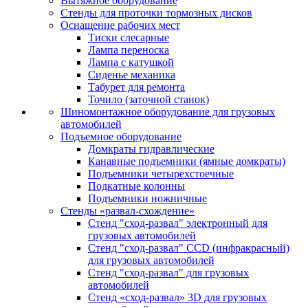
Вытяжное оборудование
Стенды для проточки тормозных дисков
Оснащение рабочих мест
Тиски слесарные
Лампа переноска
Лампа с катушкой
Сиденье механика
Табурет для ремонта
Точило (заточной станок)
Шиномонтажное оборудование для грузовых
автомобилей
Подъемное оборудование
Домкраты гидравлические
Канавные подъемники (ямные домкраты)
Подъемники четырехстоечные
Подкатные колонны
Подъемники ножничные
Стенды «развал-схождение»
Стенд "сход-развал" электронный для
грузовых автомобилей
Стенд "сход-развал" CCD (инфракрасный)
для грузовых автомобилей
Стенд "сход-развал" для грузовых
автомобилей
Стенд «сход-развал» 3D для грузовых