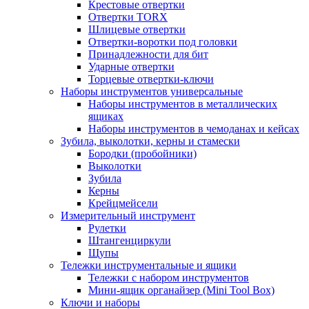
Крестовые отвертки
Отвертки TORX
Шлицевые отвертки
Отвертки-воротки под головки
Принадлежности для бит
Ударные отвертки
Торцевые отвертки-ключи
Наборы инструментов универсальные
Наборы инструментов в металлических
ящиках
Наборы инструментов в чемоданах и кейсах
Зубила, выколотки, керны и стамески
Бородки (пробойники)
Выколотки
Зубила
Керны
Крейцмейсели
Измерительный инструмент
Рулетки
Штангенциркули
Щупы
Тележки инструментальные и ящики
Тележки с набором инструментов
Мини-ящик органайзер (Mini Tool Box)
Ключи и наборы