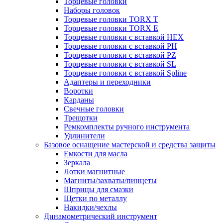
Торцевые головки
Наборы головок
Торцевые головки TORX T
Торцевые головки TORX Е
Торцевые головки с вставкой HEX
Торцевые головки с вставкой PH
Торцевые головки с вставкой PZ
Торцевые головки с вставкой SL
Торцевые головки с вставкой Spline
Адаптеры и переходники
Воротки
Карданы
Свечные головки
Трещотки
Ремкомплекты ручного инструмента
Удлинители
Базовое оснащение мастерской и средства защиты
Емкости для масла
Зеркала
Лотки магнитные
Магниты/захваты/пинцеты
Шприцы для смазки
Щетки по металлу
Накидки/чехлы
Динамометрический инструмент