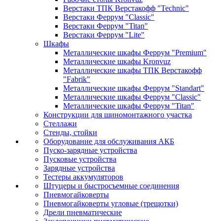
Верстаки ТПК Верстакофф "Technic"
Верстаки Феррум "Classic"
Верстаки Феррум "Titan"
Верстаки Феррум "Lite"
Шкафы
Металлические шкафы Феррум "Premium"
Металлические шкафы Kronvuz
Металлические шкафы ТПК Верстакофф
"Fabrik"
Металлические шкафы Феррум "Standart"
Металлические шкафы Феррум "Classic"
Металлические шкафы Феррум "Titan"
Конструкции для шиномонтажного участка
Стеллажи
Стенды, стойки
Оборудование для обслуживания АКБ
Пуско-зарядные устройства
Пусковые устройства
Зарядные устройства
Тестеры аккумуляторов
Штуцеры и быстросъемные соединения
Пневмогайковерты
Пневмогайковерты угловые (трещотки)
Дрели пневматические