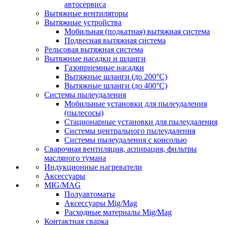
автосервиса
Вытяжные вентиляторы
Вытяжные устройства
Мобильная (подкатная) вытяжная система
Подвесная вытяжная система
Рельсовая вытяжная система
Вытяжные насадки и шланги
Газоприемные насадки
Вытяжные шланги (до 200°C)
Вытяжные шланги (до 400°C)
Системы пылеудаления
Мобильные установки для пылеудаления
(пылесосы)
Стационарные установки для пылеудаления
Системы центрального пылеудаления
Системы пылеудаления с консолью
Сварочная вентиляция, аспирация, фильтры
масляного тумана
Индукционные нагреватели
Аксессуары
MIG/MAG
Полуавтоматы
Аксессуары Mig/Mag
Расходные материалы Mig/Mag
Контактная сварка