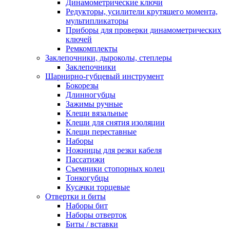
Динамометрические ключи
Редукторы, усилители крутящего момента,
мультипликаторы
Приборы для проверки динамометрических
ключей
Ремкомплекты
Заклепочники, дыроколы, степлеры
Заклепочники
Шарнирно-губцевый инструмент
Бокорезы
Длинногубцы
Зажимы ручные
Клещи вязальные
Клещи для снятия изоляции
Клещи переставные
Наборы
Ножницы для резки кабеля
Пассатижи
Съемники стопорных колец
Тонкогубцы
Кусачки торцевые
Отвертки и биты
Наборы бит
Наборы отверток
Биты / вставки