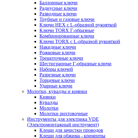
Баллонные ключи
Радиусные ключи
Разводные ключи
Трубные и газовые ключи
Ключи HEX с L-образной рукояткой
Ключи TORX Г-образные
Комбинированные ключи
Ключи TORX с L-образной рукояткой
Накидные ключи
Рожковые ключи
Трещоточные ключи
Шестигранные Г-образные ключи
Наборы ключей
Разрезные ключи
Торцевые ключи
Ударные ключи
Молотки, кувалды и киянки
Киянки
Кувалды
Молотки
Молотки рихтовочные
Инструменты для электрика VDE
(Электромонтажный инструмент)
Клещи для зачистки проводов
Клещи для обжима - кримперы