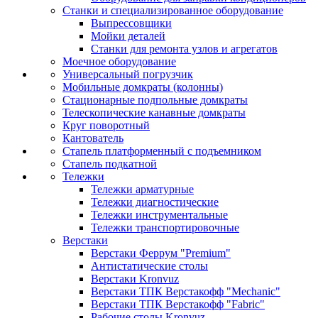
Станки и специализированное оборудование
Выпрессовщики
Мойки деталей
Станки для ремонта узлов и агрегатов
Моечное оборудование
Универсальный погрузчик
Мобильные домкраты (колонны)
Стационарные подпольные домкраты
Телескопические канавные домкраты
Круг поворотный
Кантователь
Стапель платформенный с подъемником
Стапель подкатной
Тележки
Тележки арматурные
Тележки диагностические
Тележки инструментальные
Тележки транспортировочные
Верстаки
Верстаки Феррум "Premium"
Антистатические столы
Верстаки Kronvuz
Верстаки ТПК Верстакофф "Mechanic"
Верстаки ТПК Верстакофф "Fabric"
Рабочие столы Kronvuz