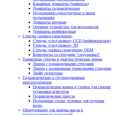
Канавные домкраты (траверсы)
Домкраты гидравлические
Подъемники одностоечные и мини
подъемники
Домкраты реечные
Опорное устройство для мотоциклов
Домкраты ромбовидные
Стенды «развал-схождения»
Стенды «сход-развал» CCD (инфракрасные)
Стенды «сход-развал» 3D
Стенды «развал-схождения» ОЕМ
Комплекты со стендами "сход-развал"
Тормозные стенды и диагностические линии
Линии с площадочными стендами
Линии с роликовыми тормозными стендами
Люфт-детекторы
Гидравлические и грузоподъемные
приспособления
Гидравлические краны и стойки для снятия/
установки агрегатов
Гидравлические прессы
Подъемные столы, тележки для подъема
колес
Оборудование для замены масла и
технологических жидкостей