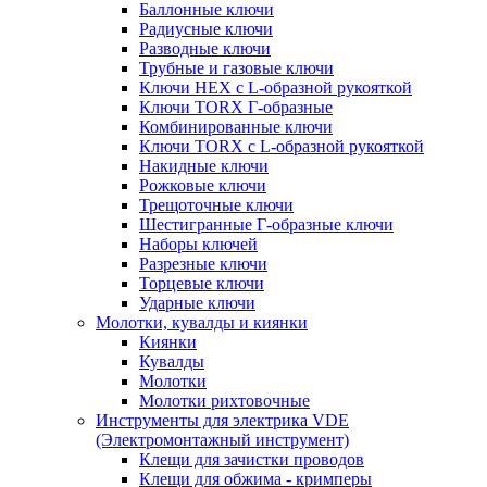
Баллонные ключи
Радиусные ключи
Разводные ключи
Трубные и газовые ключи
Ключи HEX с L-образной рукояткой
Ключи TORX Г-образные
Комбинированные ключи
Ключи TORX с L-образной рукояткой
Накидные ключи
Рожковые ключи
Трещоточные ключи
Шестигранные Г-образные ключи
Наборы ключей
Разрезные ключи
Торцевые ключи
Ударные ключи
Молотки, кувалды и киянки
Киянки
Кувалды
Молотки
Молотки рихтовочные
Инструменты для электрика VDE
(Электромонтажный инструмент)
Клещи для зачистки проводов
Клещи для обжима - кримперы