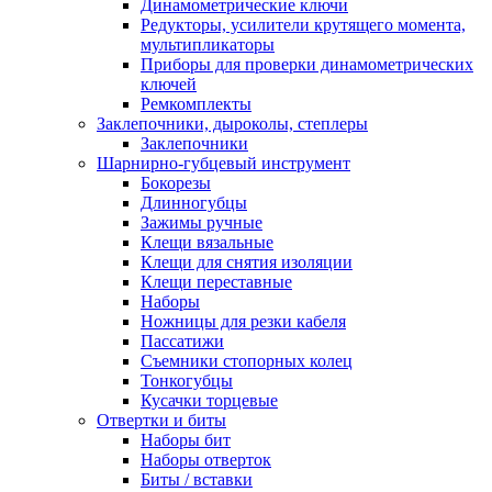
Динамометрические ключи
Редукторы, усилители крутящего момента,
мультипликаторы
Приборы для проверки динамометрических
ключей
Ремкомплекты
Заклепочники, дыроколы, степлеры
Заклепочники
Шарнирно-губцевый инструмент
Бокорезы
Длинногубцы
Зажимы ручные
Клещи вязальные
Клещи для снятия изоляции
Клещи переставные
Наборы
Ножницы для резки кабеля
Пассатижи
Съемники стопорных колец
Тонкогубцы
Кусачки торцевые
Отвертки и биты
Наборы бит
Наборы отверток
Биты / вставки