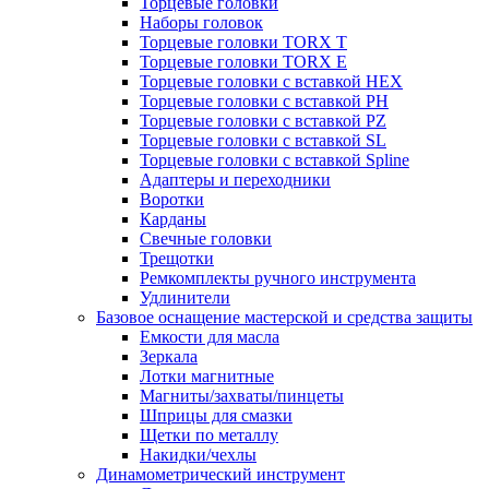
Торцевые головки
Наборы головок
Торцевые головки TORX T
Торцевые головки TORX Е
Торцевые головки с вставкой HEX
Торцевые головки с вставкой PH
Торцевые головки с вставкой PZ
Торцевые головки с вставкой SL
Торцевые головки с вставкой Spline
Адаптеры и переходники
Воротки
Карданы
Свечные головки
Трещотки
Ремкомплекты ручного инструмента
Удлинители
Базовое оснащение мастерской и средства защиты
Емкости для масла
Зеркала
Лотки магнитные
Магниты/захваты/пинцеты
Шприцы для смазки
Щетки по металлу
Накидки/чехлы
Динамометрический инструмент