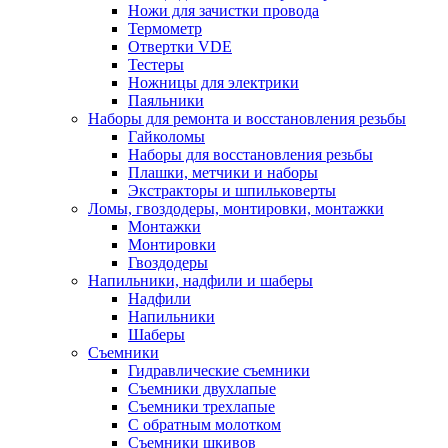
Ножи для зачистки провода
Термометр
Отвертки VDE
Тестеры
Ножницы для электрики
Паяльники
Наборы для ремонта и восстановления резьбы
Гайколомы
Наборы для восстановления резьбы
Плашки, метчики и наборы
Экстракторы и шпильковерты
Ломы, гвоздодеры, монтировки, монтажки
Монтажки
Монтировки
Гвоздодеры
Напильники, надфили и шаберы
Надфили
Напильники
Шаберы
Съемники
Гидравлические съемники
Съемники двухлапые
Съемники трехлапые
С обратным молотком
Съемники шкивов