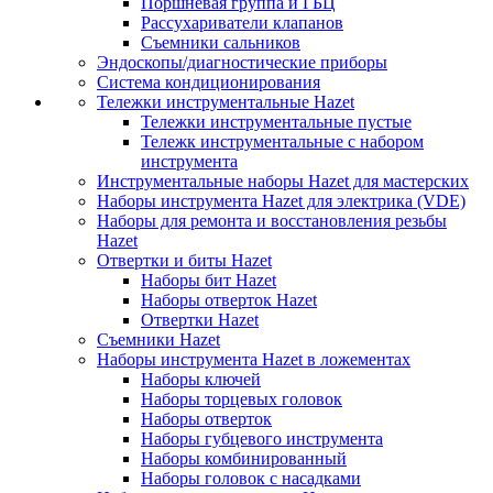
Поршневая группа и ГБЦ
Рассухариватели клапанов
Съемники сальников
Эндоскопы/диагностические приборы
Система кондиционирования
Тележки инструментальные Hazet
Тележки инструментальные пустые
Тележк инструментальные с набором
инструмента
Инструментальные наборы Hazet для мастерских
Наборы инструмента Hazet для электрика (VDE)
Наборы для ремонта и восстановления резьбы
Hazet
Отвертки и биты Hazet
Наборы бит Hazet
Наборы отверток Hazet
Отвертки Hazet
Съемники Hazet
Наборы инструмента Hazet в ложементах
Наборы ключей
Наборы торцевых головок
Наборы отверток
Наборы губцевого инструмента
Наборы комбинированный
Наборы головок с насадками