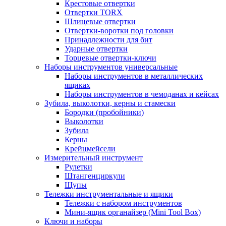
Крестовые отвертки
Отвертки TORX
Шлицевые отвертки
Отвертки-воротки под головки
Принадлежности для бит
Ударные отвертки
Торцевые отвертки-ключи
Наборы инструментов универсальные
Наборы инструментов в металлических
ящиках
Наборы инструментов в чемоданах и кейсах
Зубила, выколотки, керны и стамески
Бородки (пробойники)
Выколотки
Зубила
Керны
Крейцмейсели
Измерительный инструмент
Рулетки
Штангенциркули
Щупы
Тележки инструментальные и ящики
Тележки с набором инструментов
Мини-ящик органайзер (Mini Tool Box)
Ключи и наборы