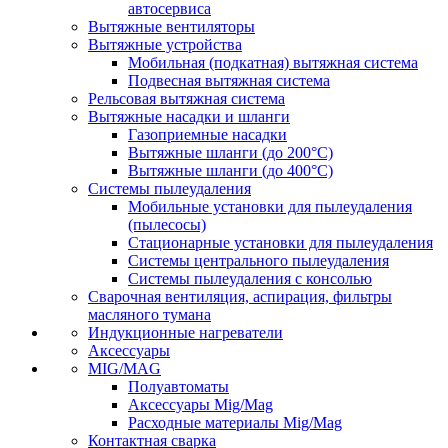
автосервиса
Вытяжные вентиляторы
Вытяжные устройства
Мобильная (подкатная) вытяжная система
Подвесная вытяжная система
Рельсовая вытяжная система
Вытяжные насадки и шланги
Газоприемные насадки
Вытяжные шланги (до 200°C)
Вытяжные шланги (до 400°C)
Системы пылеудаления
Мобильные установки для пылеудаления
(пылесосы)
Стационарные установки для пылеудаления
Системы центрального пылеудаления
Системы пылеудаления с консолью
Сварочная вентиляция, аспирация, фильтры
масляного тумана
Индукционные нагреватели
Аксессуары
MIG/MAG
Полуавтоматы
Аксессуары Mig/Mag
Расходные материалы Mig/Mag
Контактная сварка