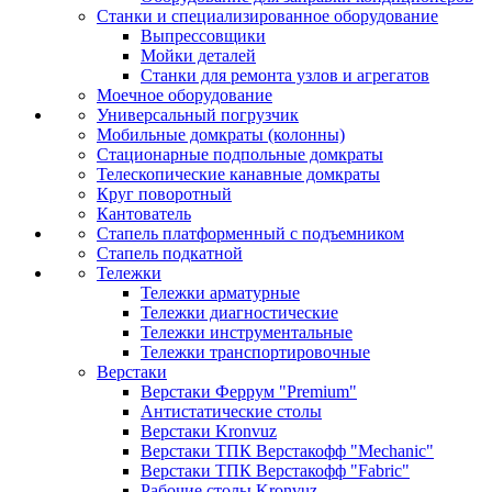
Станки и специализированное оборудование
Выпрессовщики
Мойки деталей
Станки для ремонта узлов и агрегатов
Моечное оборудование
Универсальный погрузчик
Мобильные домкраты (колонны)
Стационарные подпольные домкраты
Телескопические канавные домкраты
Круг поворотный
Кантователь
Стапель платформенный с подъемником
Стапель подкатной
Тележки
Тележки арматурные
Тележки диагностические
Тележки инструментальные
Тележки транспортировочные
Верстаки
Верстаки Феррум "Premium"
Антистатические столы
Верстаки Kronvuz
Верстаки ТПК Верстакофф "Mechanic"
Верстаки ТПК Верстакофф "Fabric"
Рабочие столы Kronvuz