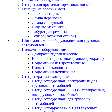
Вытяжное оборудование
Стенды для проточки тормозных дисков
Оснащение рабочих мест
Тиски слесарные
Лампа переноска
Лампа с катушкой
Сиденье механика
Табурет для ремонта
Точило (заточной станок)
Шиномонтажное оборудование для грузовых
автомобилей
Подъемное оборудование
Домкраты гидравлические
Канавные подъемники (ямные домкраты)
Подъемники четырехстоечные
Подкатные колонны
Подъемники ножничные
Стенды «развал-схождение»
Стенд "сход-развал" электронный для
грузовых автомобилей
Стенд "сход-развал" CCD (инфракрасный)
для грузовых автомобилей
Стенд "сход-развал" для грузовых
автомобилей
Стенд «сход-развал» 3D для грузовых