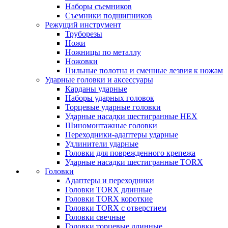
Наборы съемников
Съемники подшипников
Режущий инструмент
Труборезы
Ножи
Ножницы по металлу
Ножовки
Пильные полотна и сменные лезвия к ножам
Ударные головки и аксессуары
Карданы ударные
Наборы ударных головок
Торцевые ударные головки
Ударные насадки шестигранные HEX
Шиномонтажные головки
Переходники-адаптеры ударные
Удлинители ударные
Головки для поврежденного крепежа
Ударные насадки шестигранные TORX
Головки
Адаптеры и переходники
Головки TORX длинные
Головки TORX короткие
Головки TORX с отверстием
Головки свечные
Головки торцевые длинные