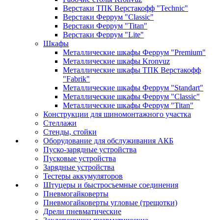
Верстаки ТПК Верстакофф "Technic"
Верстаки Феррум "Classic"
Верстаки Феррум "Titan"
Верстаки Феррум "Lite"
Шкафы
Металлические шкафы Феррум "Premium"
Металлические шкафы Kronvuz
Металлические шкафы ТПК Верстакофф
"Fabrik"
Металлические шкафы Феррум "Standart"
Металлические шкафы Феррум "Classic"
Металлические шкафы Феррум "Titan"
Конструкции для шиномонтажного участка
Стеллажи
Стенды, стойки
Оборудование для обслуживания АКБ
Пуско-зарядные устройства
Пусковые устройства
Зарядные устройства
Тестеры аккумуляторов
Штуцеры и быстросъемные соединения
Пневмогайковерты
Пневмогайковерты угловые (трещотки)
Дрели пневматические