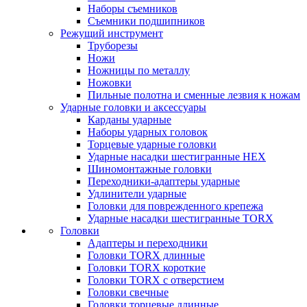
Наборы съемников
Съемники подшипников
Режущий инструмент
Труборезы
Ножи
Ножницы по металлу
Ножовки
Пильные полотна и сменные лезвия к ножам
Ударные головки и аксессуары
Карданы ударные
Наборы ударных головок
Торцевые ударные головки
Ударные насадки шестигранные HEX
Шиномонтажные головки
Переходники-адаптеры ударные
Удлинители ударные
Головки для поврежденного крепежа
Ударные насадки шестигранные TORX
Головки
Адаптеры и переходники
Головки TORX длинные
Головки TORX короткие
Головки TORX с отверстием
Головки свечные
Головки торцевые длинные