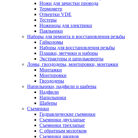
Ножи для зачистки провода
Термометр
Отвертки VDE
Тестеры
Ножницы для электрики
Паяльники
Наборы для ремонта и восстановления резьбы
Гайколомы
Наборы для восстановления резьбы
Плашки, метчики и наборы
Экстракторы и шпильковерты
Ломы, гвоздодеры, монтировки, монтажки
Монтажки
Монтировки
Гвоздодеры
Напильники, надфили и шаберы
Надфили
Напильники
Шаберы
Съемники
Гидравлические съемники
Съемники двухлапые
Съемники трехлапые
С обратным молотком
Съемники шкивов