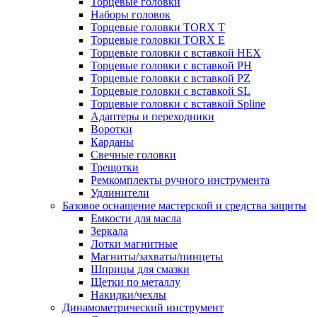
Торцевые головки
Наборы головок
Торцевые головки TORX T
Торцевые головки TORX Е
Торцевые головки с вставкой HEX
Торцевые головки с вставкой PH
Торцевые головки с вставкой PZ
Торцевые головки с вставкой SL
Торцевые головки с вставкой Spline
Адаптеры и переходники
Воротки
Карданы
Свечные головки
Трещотки
Ремкомплекты ручного инструмента
Удлинители
Базовое оснащение мастерской и средства защиты
Емкости для масла
Зеркала
Лотки магнитные
Магниты/захваты/пинцеты
Шприцы для смазки
Щетки по металлу
Накидки/чехлы
Динамометрический инструмент