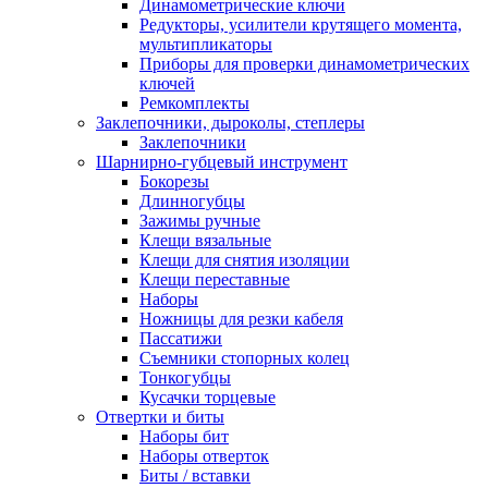
Динамометрические ключи
Редукторы, усилители крутящего момента,
мультипликаторы
Приборы для проверки динамометрических
ключей
Ремкомплекты
Заклепочники, дыроколы, степлеры
Заклепочники
Шарнирно-губцевый инструмент
Бокорезы
Длинногубцы
Зажимы ручные
Клещи вязальные
Клещи для снятия изоляции
Клещи переставные
Наборы
Ножницы для резки кабеля
Пассатижи
Съемники стопорных колец
Тонкогубцы
Кусачки торцевые
Отвертки и биты
Наборы бит
Наборы отверток
Биты / вставки