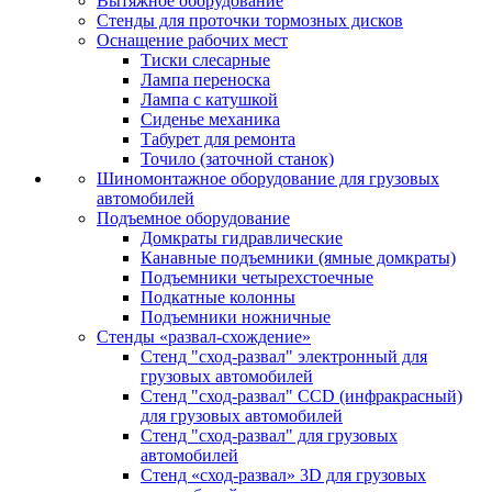
Вытяжное оборудование
Стенды для проточки тормозных дисков
Оснащение рабочих мест
Тиски слесарные
Лампа переноска
Лампа с катушкой
Сиденье механика
Табурет для ремонта
Точило (заточной станок)
Шиномонтажное оборудование для грузовых
автомобилей
Подъемное оборудование
Домкраты гидравлические
Канавные подъемники (ямные домкраты)
Подъемники четырехстоечные
Подкатные колонны
Подъемники ножничные
Стенды «развал-схождение»
Стенд "сход-развал" электронный для
грузовых автомобилей
Стенд "сход-развал" CCD (инфракрасный)
для грузовых автомобилей
Стенд "сход-развал" для грузовых
автомобилей
Стенд «сход-развал» 3D для грузовых