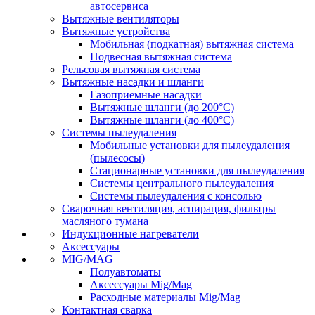
автосервиса
Вытяжные вентиляторы
Вытяжные устройства
Мобильная (подкатная) вытяжная система
Подвесная вытяжная система
Рельсовая вытяжная система
Вытяжные насадки и шланги
Газоприемные насадки
Вытяжные шланги (до 200°C)
Вытяжные шланги (до 400°C)
Системы пылеудаления
Мобильные установки для пылеудаления
(пылесосы)
Стационарные установки для пылеудаления
Системы центрального пылеудаления
Системы пылеудаления с консолью
Сварочная вентиляция, аспирация, фильтры
масляного тумана
Индукционные нагреватели
Аксессуары
MIG/MAG
Полуавтоматы
Аксессуары Mig/Mag
Расходные материалы Mig/Mag
Контактная сварка