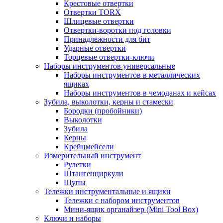
Крестовые отвертки
Отвертки TORX
Шлицевые отвертки
Отвертки-воротки под головки
Принадлежности для бит
Ударные отвертки
Торцевые отвертки-ключи
Наборы инструментов универсальные
Наборы инструментов в металлических
ящиках
Наборы инструментов в чемоданах и кейсах
Зубила, выколотки, керны и стамески
Бородки (пробойники)
Выколотки
Зубила
Керны
Крейцмейсели
Измерительный инструмент
Рулетки
Штангенциркули
Щупы
Тележки инструментальные и ящики
Тележки с набором инструментов
Мини-ящик органайзер (Mini Tool Box)
Ключи и наборы