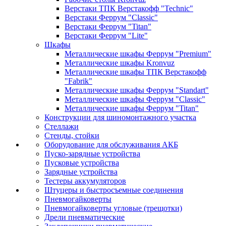
Верстаки ТПК Верстакофф "Technic"
Верстаки Феррум "Classic"
Верстаки Феррум "Titan"
Верстаки Феррум "Lite"
Шкафы
Металлические шкафы Феррум "Premium"
Металлические шкафы Kronvuz
Металлические шкафы ТПК Верстакофф
"Fabrik"
Металлические шкафы Феррум "Standart"
Металлические шкафы Феррум "Classic"
Металлические шкафы Феррум "Titan"
Конструкции для шиномонтажного участка
Стеллажи
Стенды, стойки
Оборудование для обслуживания АКБ
Пуско-зарядные устройства
Пусковые устройства
Зарядные устройства
Тестеры аккумуляторов
Штуцеры и быстросъемные соединения
Пневмогайковерты
Пневмогайковерты угловые (трещотки)
Дрели пневматические