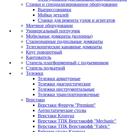
Станки и специализированное оборудование
Выпрессовщики
Мойки деталей
Станки для ремонта узлов и агрегатов
Моечное оборудование
Универсальный погрузчик
Мобильные домкраты (колонны)
Стационарные подпольные домкраты
Телескопические канавные домкраты
Круг поворотный
Кантователь
Стапель платформенный с подъемником
Стапель подкатной
Тележки
Тележки арматурные
Тележки диагностические
Тележки инструментальные
Тележки транспортировочные
Верстаки
Верстаки Феррум "Premium"
Антистатические столы
Верстаки Kronvuz
Верстаки ТПК Верстакофф "Mechanic"
Верстаки ТПК Верстакофф "Fabric"
Рабочие столы Kronvuz