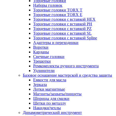
Торцевые головки
Наборы головок
Торцевые головки TORX T
Торцевые головки TORX Е
Торцевые головки с вставкой HEX
Торцевые головки с вставкой PH
Торцевые головки с вставкой PZ
Торцевые головки с вставкой SL
Торцевые головки с вставкой Spline
Адаптеры и переходники
Воротки
Карданы
Свечные головки
Трещотки
Ремкомплекты ручного инструмента
Удлинители
Базовое оснащение мастерской и средства защиты
Емкости для масла
Зеркала
Лотки магнитные
Магниты/захваты/пинцеты
Шприцы для смазки
Щетки по металлу
Накидки/чехлы
Динамометрический инструмент