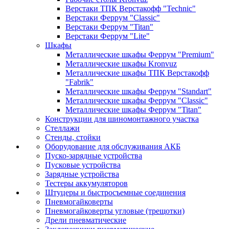
Верстаки ТПК Верстакофф "Technic"
Верстаки Феррум "Classic"
Верстаки Феррум "Titan"
Верстаки Феррум "Lite"
Шкафы
Металлические шкафы Феррум "Premium"
Металлические шкафы Kronvuz
Металлические шкафы ТПК Верстакофф
"Fabrik"
Металлические шкафы Феррум "Standart"
Металлические шкафы Феррум "Classic"
Металлические шкафы Феррум "Titan"
Конструкции для шиномонтажного участка
Стеллажи
Стенды, стойки
Оборудование для обслуживания АКБ
Пуско-зарядные устройства
Пусковые устройства
Зарядные устройства
Тестеры аккумуляторов
Штуцеры и быстросъемные соединения
Пневмогайковерты
Пневмогайковерты угловые (трещотки)
Дрели пневматические