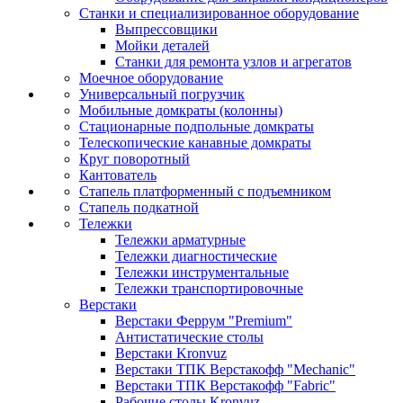
Станки и специализированное оборудование
Выпрессовщики
Мойки деталей
Станки для ремонта узлов и агрегатов
Моечное оборудование
Универсальный погрузчик
Мобильные домкраты (колонны)
Стационарные подпольные домкраты
Телескопические канавные домкраты
Круг поворотный
Кантователь
Стапель платформенный с подъемником
Стапель подкатной
Тележки
Тележки арматурные
Тележки диагностические
Тележки инструментальные
Тележки транспортировочные
Верстаки
Верстаки Феррум "Premium"
Антистатические столы
Верстаки Kronvuz
Верстаки ТПК Верстакофф "Mechanic"
Верстаки ТПК Верстакофф "Fabric"
Рабочие столы Kronvuz