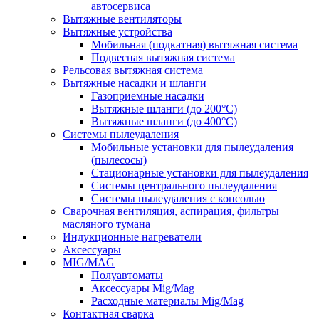
автосервиса
Вытяжные вентиляторы
Вытяжные устройства
Мобильная (подкатная) вытяжная система
Подвесная вытяжная система
Рельсовая вытяжная система
Вытяжные насадки и шланги
Газоприемные насадки
Вытяжные шланги (до 200°C)
Вытяжные шланги (до 400°C)
Системы пылеудаления
Мобильные установки для пылеудаления
(пылесосы)
Стационарные установки для пылеудаления
Системы центрального пылеудаления
Системы пылеудаления с консолью
Сварочная вентиляция, аспирация, фильтры
масляного тумана
Индукционные нагреватели
Аксессуары
MIG/MAG
Полуавтоматы
Аксессуары Mig/Mag
Расходные материалы Mig/Mag
Контактная сварка