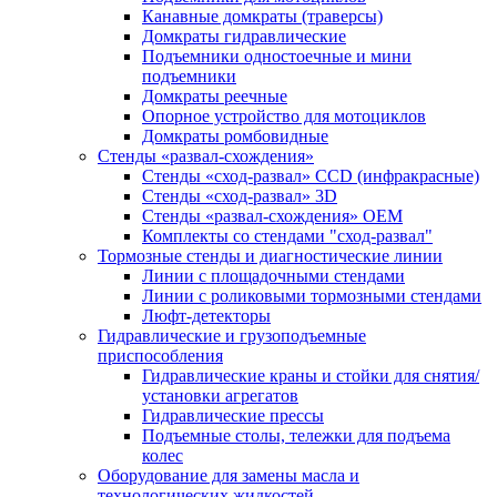
Канавные домкраты (траверсы)
Домкраты гидравлические
Подъемники одностоечные и мини
подъемники
Домкраты реечные
Опорное устройство для мотоциклов
Домкраты ромбовидные
Стенды «развал-схождения»
Стенды «сход-развал» CCD (инфракрасные)
Стенды «сход-развал» 3D
Стенды «развал-схождения» ОЕМ
Комплекты со стендами "сход-развал"
Тормозные стенды и диагностические линии
Линии с площадочными стендами
Линии с роликовыми тормозными стендами
Люфт-детекторы
Гидравлические и грузоподъемные
приспособления
Гидравлические краны и стойки для снятия/
установки агрегатов
Гидравлические прессы
Подъемные столы, тележки для подъема
колес
Оборудование для замены масла и
технологических жидкостей