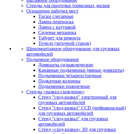
Вытяжное оборудование
Стенды для проточки тормозных дисков
Оснащение рабочих мест
Тиски слесарные
Лампа переноска
Лампа с катушкой
Сиденье механика
Табурет для ремонта
Точило (заточной станок)
Шиномонтажное оборудование для грузовых
автомобилей
Подъемное оборудование
Домкраты гидравлические
Канавные подъемники (ямные домкраты)
Подъемники четырехстоечные
Подкатные колонны
Подъемники ножничные
Стенды «развал-схождение»
Стенд "сход-развал" электронный для
грузовых автомобилей
Стенд "сход-развал" CCD (инфракрасный)
для грузовых автомобилей
Стенд "сход-развал" для грузовых
автомобилей
Стенд «сход-развал» 3D для грузовых