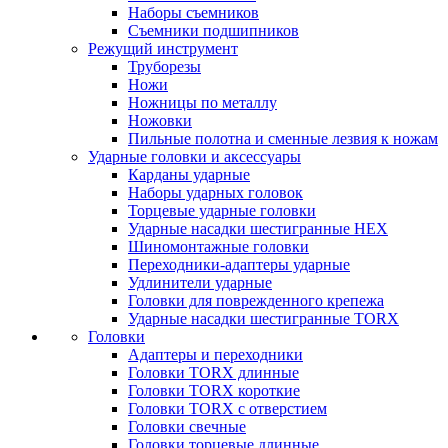
Наборы съемников
Съемники подшипников
Режущий инструмент
Труборезы
Ножи
Ножницы по металлу
Ножовки
Пильные полотна и сменные лезвия к ножам
Ударные головки и аксессуары
Карданы ударные
Наборы ударных головок
Торцевые ударные головки
Ударные насадки шестигранные HEX
Шиномонтажные головки
Переходники-адаптеры ударные
Удлинители ударные
Головки для поврежденного крепежа
Ударные насадки шестигранные TORX
Головки
Адаптеры и переходники
Головки TORX длинные
Головки TORX короткие
Головки TORX с отверстием
Головки свечные
Головки торцевые длинные