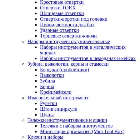
Крестовые отвертки
Отвертки TORX
Шлицевые отвертки
Отвертки-воротки под головки
Принадлежности для бит
Ударные отвертки
Торцевые отвертки-ключи
Наборы инструментов универсальные
Наборы инструментов в металлических
ящиках
Наборы инструментов в чемоданах и кейсах
Зубила, выколотки, керны и стамески
Бородки (пробойники)
Выколотки
Зубила
Керны
Крейцмейсели
Измерительный инструмент
Рулетки
Штангенциркули
Щупы
Тележки инструментальные и ящики
Тележки с набором инструментов
Мини-ящик органайзер (Mini Tool Box)
Ключи и наборы