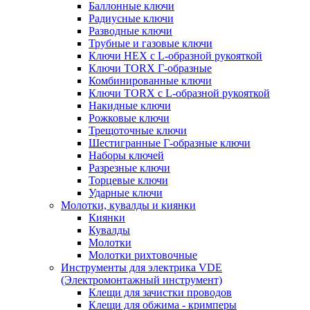
Баллонные ключи
Радиусные ключи
Разводные ключи
Трубные и газовые ключи
Ключи HEX с L-образной рукояткой
Ключи TORX Г-образные
Комбинированные ключи
Ключи TORX с L-образной рукояткой
Накидные ключи
Рожковые ключи
Трещоточные ключи
Шестигранные Г-образные ключи
Наборы ключей
Разрезные ключи
Торцевые ключи
Ударные ключи
Молотки, кувалды и киянки
Киянки
Кувалды
Молотки
Молотки рихтовочные
Инструменты для электрика VDE
(Электромонтажный инструмент)
Клещи для зачистки проводов
Клещи для обжима - кримперы