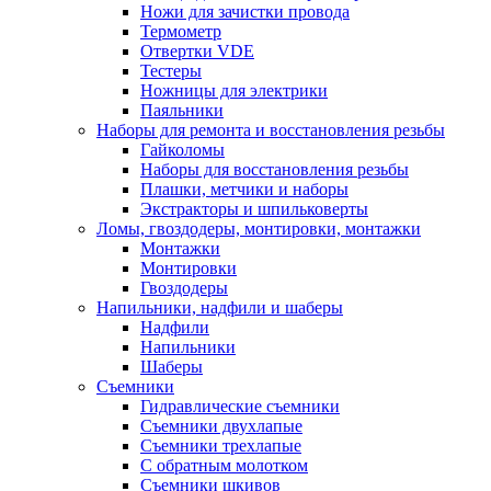
Ножи для зачистки провода
Термометр
Отвертки VDE
Тестеры
Ножницы для электрики
Паяльники
Наборы для ремонта и восстановления резьбы
Гайколомы
Наборы для восстановления резьбы
Плашки, метчики и наборы
Экстракторы и шпильковерты
Ломы, гвоздодеры, монтировки, монтажки
Монтажки
Монтировки
Гвоздодеры
Напильники, надфили и шаберы
Надфили
Напильники
Шаберы
Съемники
Гидравлические съемники
Съемники двухлапые
Съемники трехлапые
С обратным молотком
Съемники шкивов