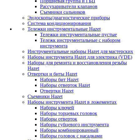
Поршневая группа и ГБЦ
Рассухариватели клапанов
Съемники сальников
Эндоскопы/диагностические приборы
Система кондиционирования
Тележки инструментальные Hazet
Тележки инструментальные пустые
Тележк инструментальные с набором
инструмента
Инструментальные наборы Hazet для мастерских
Наборы инструмента Hazet для электрика (VDE)
Наборы для ремонта и восстановления резьбы
Hazet
Отвертки и биты Hazet
Наборы бит Hazet
Наборы отверток Hazet
Отвертки Hazet
Съемники Hazet
Наборы инструмента Hazet в ложементах
Наборы ключей
Наборы торцевых головок
Наборы отверток
Наборы губцевого инструмента
Наборы комбинированный
Наборы головок с насадками