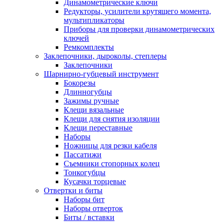
Динамометрические ключи
Редукторы, усилители крутящего момента,
мультипликаторы
Приборы для проверки динамометрических
ключей
Ремкомплекты
Заклепочники, дыроколы, степлеры
Заклепочники
Шарнирно-губцевый инструмент
Бокорезы
Длинногубцы
Зажимы ручные
Клещи вязальные
Клещи для снятия изоляции
Клещи переставные
Наборы
Ножницы для резки кабеля
Пассатижи
Съемники стопорных колец
Тонкогубцы
Кусачки торцевые
Отвертки и биты
Наборы бит
Наборы отверток
Биты / вставки