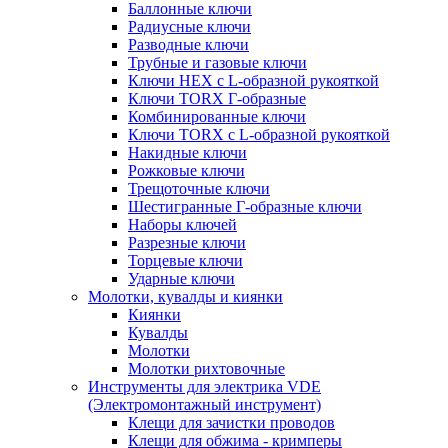
Баллонные ключи
Радиусные ключи
Разводные ключи
Трубные и газовые ключи
Ключи HEX с L-образной рукояткой
Ключи TORX Г-образные
Комбинированные ключи
Ключи TORX с L-образной рукояткой
Накидные ключи
Рожковые ключи
Трещоточные ключи
Шестигранные Г-образные ключи
Наборы ключей
Разрезные ключи
Торцевые ключи
Ударные ключи
Молотки, кувалды и киянки
Киянки
Кувалды
Молотки
Молотки рихтовочные
Инструменты для электрика VDE
(Электромонтажный инструмент)
Клещи для зачистки проводов
Клещи для обжима - кримперы