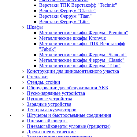
Верстаки ТПК Верстакофф "Technic"
Верстаки Феррум "Classic"
Верстаки Феррум "Titan"
Верстаки Феррум "Lite"
Шкафы
Металлические шкафы Феррум "Premium"
Металлические шкафы Kronvuz
Металлические шкафы ТПК Верстакофф
"Fabrik"
Металлические шкафы Феррум "Standart"
Металлические шкафы Феррум "Classic"
Металлические шкафы Феррум "Titan"
Конструкции для шиномонтажного участка
Стеллажи
Стенды, стойки
Оборудование для обслуживания АКБ
Пуско-зарядные устройства
Пусковые устройства
Зарядные устройства
Тестеры аккумуляторов
Штуцеры и быстросъемные соединения
Пневмогайковерты
Пневмогайковерты угловые (трещотки)
Дрели пневматические