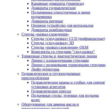
Канавные домкраты (траверсы)
Домкраты гидравлические
Подъемники одностоечные и мини
подъемники
Домкраты реечные
Опорное устройство для мотоциклов
Домкраты ромбовидные
Стенды «развал-схождения»
Стенды «сход-развал» CCD (инфракрасные)
Стенды «сход-развал» 3D
Стенды «развал-схождения» ОЕМ
Комплекты со стендами "сход-развал"
Тормозные стенды и диагностические линии
Линии с площадочными стендами
Линии с роликовыми тормозными стендами
Люфт-детекторы
Гидравлические и грузоподъемные
приспособления
Гидравлические краны и стойки для снятия/
установки агрегатов
Гидравлические прессы
Подъемные столы, тележки для подъема
колес
Оборудование для замены масла и
технологических жидкостей