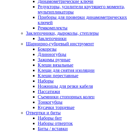
Динамометрические ключи
Редукторы, усилители крутящего момента,
мультипликаторы
Приборы для проверки динамометрических
ключей
Ремкомплекты
Заклепочники, дыроколы, степлеры
Заклепочники
Шарнирно-губцевый инструмент
Бокорезы
Длинногубцы
Зажимы ручные
Клещи вязальные
Клещи для снятия изоляции
Клещи переставные
Наборы
Ножницы для резки кабеля
Пассатижи
Съемники стопорных колец
Тонкогубцы
Кусачки торцевые
Отвертки и биты
Наборы бит
Наборы отверток
Биты / вставки