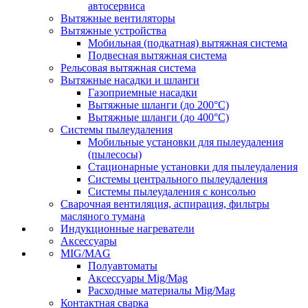
автосервиса
Вытяжные вентиляторы
Вытяжные устройства
Мобильная (подкатная) вытяжная система
Подвесная вытяжная система
Рельсовая вытяжная система
Вытяжные насадки и шланги
Газоприемные насадки
Вытяжные шланги (до 200°C)
Вытяжные шланги (до 400°C)
Системы пылеудаления
Мобильные установки для пылеудаления
(пылесосы)
Стационарные установки для пылеудаления
Системы центрального пылеудаления
Системы пылеудаления с консолью
Сварочная вентиляция, аспирация, фильтры
масляного тумана
Индукционные нагреватели
Аксессуары
MIG/MAG
Полуавтоматы
Аксессуары Mig/Mag
Расходные материалы Mig/Mag
Контактная сварка