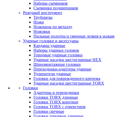
Наборы съемников
Съемники подшипников
Режущий инструмент
Труборезы
Ножи
Ножницы по металлу
Ножовки
Пильные полотна и сменные лезвия к ножам
Ударные головки и аксессуары
Карданы ударные
Наборы ударных головок
Торцевые ударные головки
Ударные насадки шестигранные HEX
Шиномонтажные головки
Переходники-адаптеры ударные
Удлинители ударные
Головки для поврежденного крепежа
Ударные насадки шестигранные TORX
Головки
Адаптеры и переходники
Головки TORX длинные
Головки TORX короткие
Головки TORX с отверстием
Головки свечные
Головки торцевые длинные