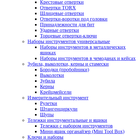
Крестовые отвертки
Отвертки TORX
Шлицевые отвертки
Отвертки-воротки под головки
Принадлежности для бит
Ударные отвертки
Торцевые отвертки-ключи
Наборы инструментов универсальные
Наборы инструментов в металлических
ящиках
Наборы инструментов в чемоданах и кейсах
Зубила, выколотки, керны и стамески
Бородки (пробойники)
Выколотки
Зубила
Керны
Крейцмейсели
Измерительный инструмент
Рулетки
Штангенциркули
Щупы
Тележки инструментальные и ящики
Тележки с набором инструментов
Мини-ящик органайзер (Mini Tool Box)
Ключи и наборы