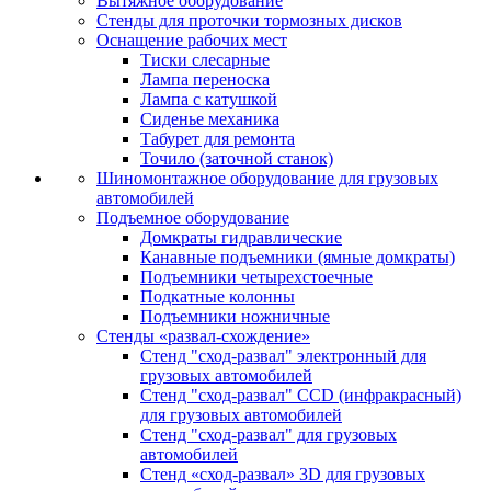
Вытяжное оборудование
Стенды для проточки тормозных дисков
Оснащение рабочих мест
Тиски слесарные
Лампа переноска
Лампа с катушкой
Сиденье механика
Табурет для ремонта
Точило (заточной станок)
Шиномонтажное оборудование для грузовых
автомобилей
Подъемное оборудование
Домкраты гидравлические
Канавные подъемники (ямные домкраты)
Подъемники четырехстоечные
Подкатные колонны
Подъемники ножничные
Стенды «развал-схождение»
Стенд "сход-развал" электронный для
грузовых автомобилей
Стенд "сход-развал" CCD (инфракрасный)
для грузовых автомобилей
Стенд "сход-развал" для грузовых
автомобилей
Стенд «сход-развал» 3D для грузовых