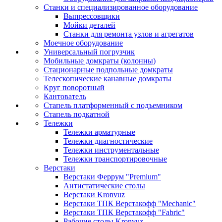
Станки и специализированное оборудование
Выпрессовщики
Мойки деталей
Станки для ремонта узлов и агрегатов
Моечное оборудование
Универсальный погрузчик
Мобильные домкраты (колонны)
Стационарные подпольные домкраты
Телескопические канавные домкраты
Круг поворотный
Кантователь
Стапель платформенный с подъемником
Стапель подкатной
Тележки
Тележки арматурные
Тележки диагностические
Тележки инструментальные
Тележки транспортировочные
Верстаки
Верстаки Феррум "Premium"
Антистатические столы
Верстаки Kronvuz
Верстаки ТПК Верстакофф "Mechanic"
Верстаки ТПК Верстакофф "Fabric"
Рабочие столы Kronvuz