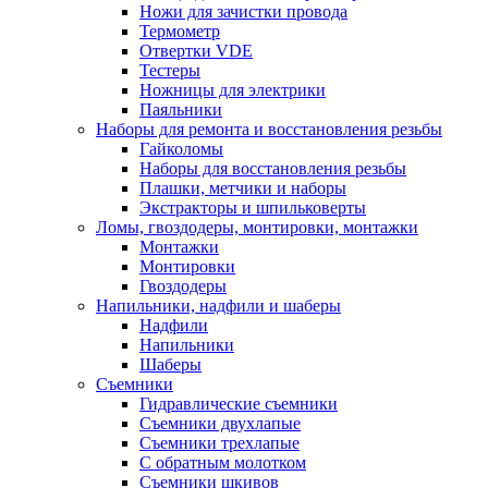
Ножи для зачистки провода
Термометр
Отвертки VDE
Тестеры
Ножницы для электрики
Паяльники
Наборы для ремонта и восстановления резьбы
Гайколомы
Наборы для восстановления резьбы
Плашки, метчики и наборы
Экстракторы и шпильковерты
Ломы, гвоздодеры, монтировки, монтажки
Монтажки
Монтировки
Гвоздодеры
Напильники, надфили и шаберы
Надфили
Напильники
Шаберы
Съемники
Гидравлические съемники
Съемники двухлапые
Съемники трехлапые
С обратным молотком
Съемники шкивов