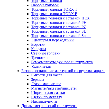
Торцевые головки
Наборы головок
Торцевые головки TORX T
Торцевые головки TORX Е
Торцевые головки с вставкой HEX
Торцевые головки с вставкой PH
Торцевые головки с вставкой PZ
Торцевые головки с вставкой SL
Торцевые головки с вставкой Spline
Адаптеры и переходники
Воротки
Карданы
Свечные головки
Трещотки
Ремкомплекты ручного инструмента
Удлинители
Базовое оснащение мастерской и средства защиты
Емкости для масла
Зеркала
Лотки магнитные
Магниты/захваты/пинцеты
Шприцы для смазки
Щетки по металлу
Накидки/чехлы
Динамометрический инструмент