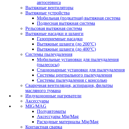
автосервиса
Вытяжные вентиляторы
Вытяжные устройства
Мобильная (подкатная) вытяжная система
Подвесная вытяжная система
Рельсовая вытяжная система
Вытяжные насадки и шланги
Газоприемные насадки
Вытяжные шланги (до 200°C)
Вытяжные шланги (до 400°C)
Системы пылеудаления
Мобильные установки для пылеудаления
(пылесосы)
Стационарные установки для пылеудаления
Системы центрального пылеудаления
Системы пылеудаления с консолью
Сварочная вентиляция, аспирация, фильтры
масляного тумана
Индукционные нагреватели
Аксессуары
MIG/MAG
Полуавтоматы
Аксессуары Mig/Mag
Расходные материалы Mig/Mag
Контактная сварка