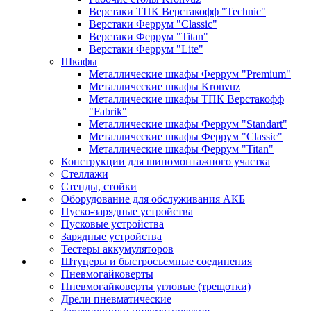
Верстаки ТПК Верстакофф "Technic"
Верстаки Феррум "Classic"
Верстаки Феррум "Titan"
Верстаки Феррум "Lite"
Шкафы
Металлические шкафы Феррум "Premium"
Металлические шкафы Kronvuz
Металлические шкафы ТПК Верстакофф
"Fabrik"
Металлические шкафы Феррум "Standart"
Металлические шкафы Феррум "Classic"
Металлические шкафы Феррум "Titan"
Конструкции для шиномонтажного участка
Стеллажи
Стенды, стойки
Оборудование для обслуживания АКБ
Пуско-зарядные устройства
Пусковые устройства
Зарядные устройства
Тестеры аккумуляторов
Штуцеры и быстросъемные соединения
Пневмогайковерты
Пневмогайковерты угловые (трещотки)
Дрели пневматические