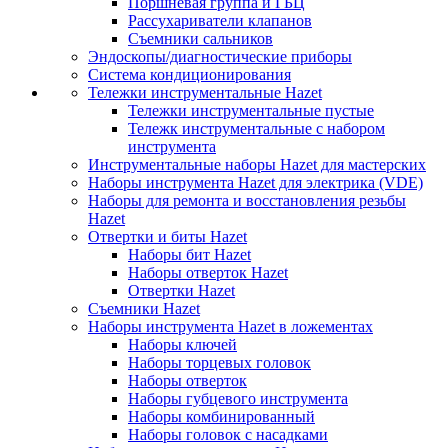
Поршневая группа и ГБЦ
Рассухариватели клапанов
Съемники сальников
Эндоскопы/диагностические приборы
Система кондиционирования
Тележки инструментальные Hazet
Тележки инструментальные пустые
Тележк инструментальные с набором
инструмента
Инструментальные наборы Hazet для мастерских
Наборы инструмента Hazet для электрика (VDE)
Наборы для ремонта и восстановления резьбы
Hazet
Отвертки и биты Hazet
Наборы бит Hazet
Наборы отверток Hazet
Отвертки Hazet
Съемники Hazet
Наборы инструмента Hazet в ложементах
Наборы ключей
Наборы торцевых головок
Наборы отверток
Наборы губцевого инструмента
Наборы комбинированный
Наборы головок с насадками