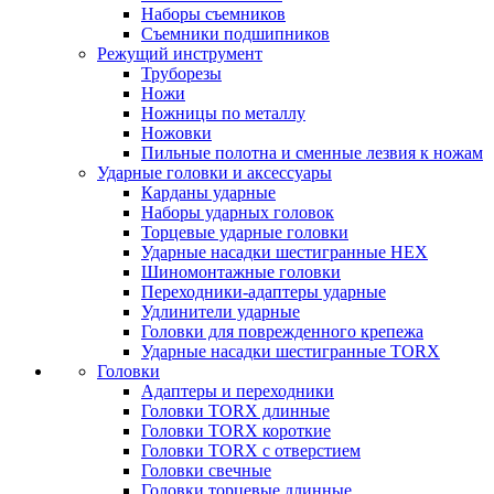
Наборы съемников
Съемники подшипников
Режущий инструмент
Труборезы
Ножи
Ножницы по металлу
Ножовки
Пильные полотна и сменные лезвия к ножам
Ударные головки и аксессуары
Карданы ударные
Наборы ударных головок
Торцевые ударные головки
Ударные насадки шестигранные HEX
Шиномонтажные головки
Переходники-адаптеры ударные
Удлинители ударные
Головки для поврежденного крепежа
Ударные насадки шестигранные TORX
Головки
Адаптеры и переходники
Головки TORX длинные
Головки TORX короткие
Головки TORX с отверстием
Головки свечные
Головки торцевые длинные