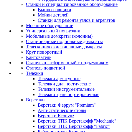
Станки и специализированное оборудование
Выпрессовщики
Мойки деталей
Станки для ремонта узлов и агрегатов
Моечное оборудование
Универсальный погрузчик
Мобильные домкраты (колонны)
Стационарные подпольные домкраты
Телескопические канавные домкраты
Круг поворотный
Кантователь
Стапель платформенный с подъемником
Стапель подкатной
Тележки
Тележки арматурные
Тележки диагностические
Тележки инструментальные
Тележки транспортировочные
Верстаки
Верстаки Феррум "Premium"
Антистатические столы
Верстаки Kronvuz
Верстаки ТПК Верстакофф "Mechanic"
Верстаки ТПК Верстакофф "Fabric"
Рабочие столы Kronvuz