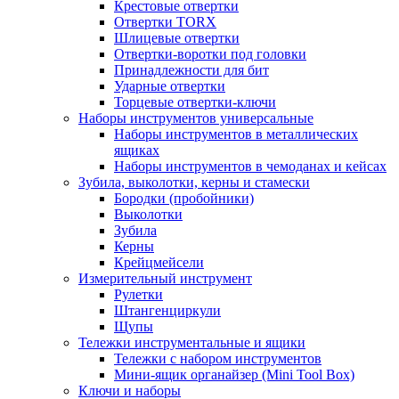
Крестовые отвертки
Отвертки TORX
Шлицевые отвертки
Отвертки-воротки под головки
Принадлежности для бит
Ударные отвертки
Торцевые отвертки-ключи
Наборы инструментов универсальные
Наборы инструментов в металлических
ящиках
Наборы инструментов в чемоданах и кейсах
Зубила, выколотки, керны и стамески
Бородки (пробойники)
Выколотки
Зубила
Керны
Крейцмейсели
Измерительный инструмент
Рулетки
Штангенциркули
Щупы
Тележки инструментальные и ящики
Тележки с набором инструментов
Мини-ящик органайзер (Mini Tool Box)
Ключи и наборы