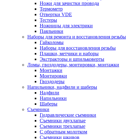
Ножи для зачистки провода
Термометр
Отвертки VDE
Тестеры
Ножницы для электрики
Паяльники
Наборы для ремонта и восстановления резьбы
Гайколомы
Наборы для восстановления резьбы
Плашки, метчики и наборы
Экстракторы и шпильковерты
Ломы, гвоздодеры, монтировки, монтажки
Монтажки
Монтировки
Гвоздодеры
Напильники, надфили и шаберы
Надфили
Напильники
Шаберы
Съемники
Гидравлические съемники
Съемники двухлапые
Съемники трехлапые
С обратным молотком
Съемники шкивов