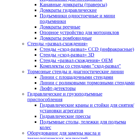
Канавные домкраты (траверсы)
Домкраты гидравлические
Подъемники одностоечные и мини
подъемники
Домкраты реечные
Опорное устройство для мотоциклов
Домкраты ромбовидные
Стенды «развал-схождения»
Стенды «сход-развал» CCD (инфракрасные)
Стенды «сход-развал» 3D
Стенды «развал-схождения» ОЕМ
Комплекты со стендами "сход-развал"
Тормозные стенды и диагностические линии
Линии с площадочными стендами
Линии с роликовыми тормозными стендами
Люфт-детекторы
Гидравлические и грузоподъемные
приспособления
Гидравлические краны и стойки для снятия/
установки агрегатов
Гидравлические прессы
Подъемные столы, тележки для подъема
колес
Оборудование для замены масла и
технологических жидкостей