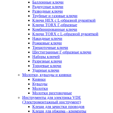
Баллонные ключи
Радиусные ключи
Разводные ключи
Трубные и газовые ключи
Ключи HEX с L-образной рукояткой
Ключи TORX Г-образные
Комбинированные ключи
Ключи TORX с L-образной рукояткой
Накидные ключи
Рожковые ключи
Трещоточные ключи
Шестигранные Г-образные ключи
Наборы ключей
Разрезные ключи
Торцевые ключи
Ударные ключи
Молотки, кувалды и киянки
Киянки
Кувалды
Молотки
Молотки рихтовочные
Инструменты для электрика VDE
(Электромонтажный инструмент)
Клещи для зачистки проводов
Клещи для обжима - кримперы