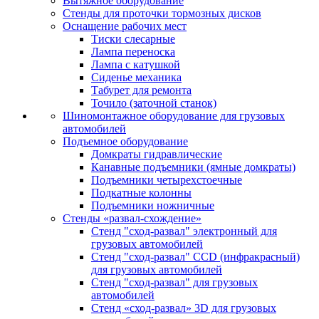
Вытяжное оборудование
Стенды для проточки тормозных дисков
Оснащение рабочих мест
Тиски слесарные
Лампа переноска
Лампа с катушкой
Сиденье механика
Табурет для ремонта
Точило (заточной станок)
Шиномонтажное оборудование для грузовых
автомобилей
Подъемное оборудование
Домкраты гидравлические
Канавные подъемники (ямные домкраты)
Подъемники четырехстоечные
Подкатные колонны
Подъемники ножничные
Стенды «развал-схождение»
Стенд "сход-развал" электронный для
грузовых автомобилей
Стенд "сход-развал" CCD (инфракрасный)
для грузовых автомобилей
Стенд "сход-развал" для грузовых
автомобилей
Стенд «сход-развал» 3D для грузовых