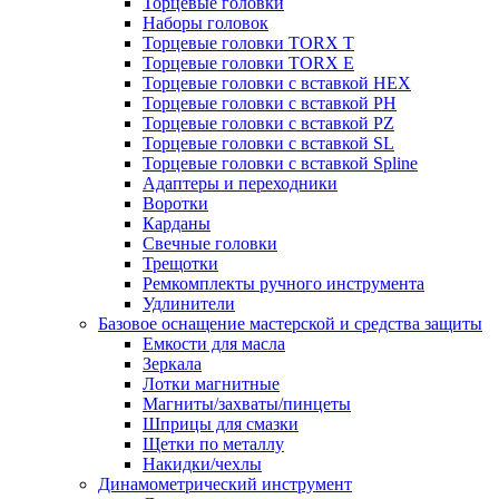
Торцевые головки
Наборы головок
Торцевые головки TORX T
Торцевые головки TORX Е
Торцевые головки с вставкой HEX
Торцевые головки с вставкой PH
Торцевые головки с вставкой PZ
Торцевые головки с вставкой SL
Торцевые головки с вставкой Spline
Адаптеры и переходники
Воротки
Карданы
Свечные головки
Трещотки
Ремкомплекты ручного инструмента
Удлинители
Базовое оснащение мастерской и средства защиты
Емкости для масла
Зеркала
Лотки магнитные
Магниты/захваты/пинцеты
Шприцы для смазки
Щетки по металлу
Накидки/чехлы
Динамометрический инструмент