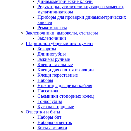
Динамометрические ключи
Редукторы, усилители крутящего момента,
мультипликаторы
Приборы для проверки динамометрических
ключей
Ремкомплекты
Заклепочники, дыроколы, степлеры
Заклепочники
Шарнирно-губцевый инструмент
Бокорезы
Длинногубцы
Зажимы ручные
Клещи вязальные
Клещи для снятия изоляции
Клещи переставные
Наборы
Ножницы для резки кабеля
Пассатижи
Съемники стопорных колец
Тонкогубцы
Кусачки торцевые
Отвертки и биты
Наборы бит
Наборы отверток
Биты / вставки