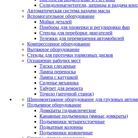
Солидолонагнетатели, шприцы и раздача кон
Автоматическая система раздачи масла
Вспомогательное оборудование
Мойки деталей
Приборы для проверки и регулировки фар
Стенды для переборки двигателей
Тележки для перемещения автомобилей
Компрессорное оборудование
Вытяжное оборудование
Стенды для проточки тормозных дисков
Оснащение рабочих мест
Тиски слесарные
Лампа переноска
Лампа с катушкой
Сиденье механика
Табурет для ремонта
Точило (заточной станок)
Шиномонтажное оборудование для грузовых автом
Подъемное оборудование
Домкраты гидравлические
Канавные подъемники (ямные домкраты)
Подъемники четырехстоечные
Подкатные колонны
Подъемники ножничные