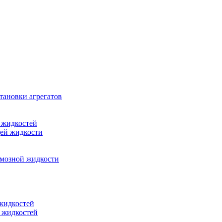
тановки агрегатов
 жидкостей
щей жидкости
рмозной жидкости
 жидкостей
 жидкостей