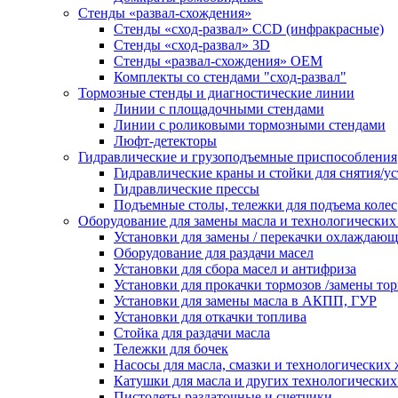
Стенды «развал-схождения»
Стенды «сход-развал» CCD (инфракрасные)
Стенды «сход-развал» 3D
Стенды «развал-схождения» ОЕМ
Комплекты со стендами "сход-развал"
Тормозные стенды и диагностические линии
Линии с площадочными стендами
Линии с роликовыми тормозными стендами
Люфт-детекторы
Гидравлические и грузоподъемные приспособления
Гидравлические краны и стойки для снятия/ус
Гидравлические прессы
Подъемные столы, тележки для подъема колес
Оборудование для замены масла и технологических
Установки для замены / перекачки охлаждаю
Оборудование для раздачи масел
Установки для сбора масел и антифриза
Установки для прокачки тормозов /замены то
Установки для замены масла в АКПП, ГУР
Установки для откачки топлива
Стойка для раздачи масла
Тележки для бочек
Насосы для масла, смазки и технологических
Катушки для масла и других технологических
Пистолеты раздаточные и счетчики