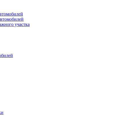
втомобилей
автомобилей
ажного участка
обилей
ки