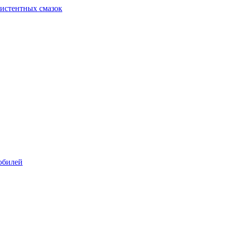
систентных смазок
обилей