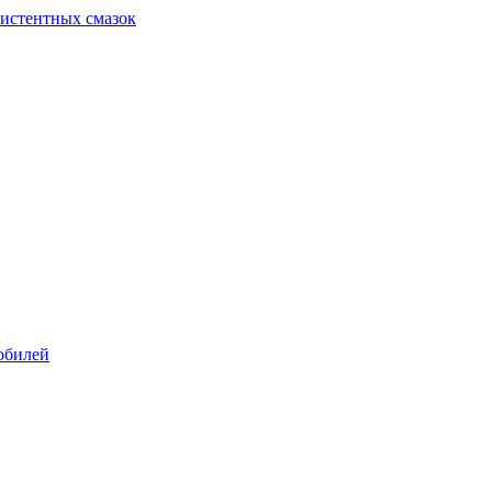
систентных смазок
обилей