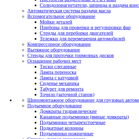
Солидолонагнетатели, шприцы и раздача кон
Автоматическая система раздачи масла
Вспомогательное оборудование
Мойки деталей
Приборы для проверки и регулировки фар
Стенды для переборки двигателей
Тележки для перемещения автомобилей
Компрессорное оборудование
Вытяжное оборудование
Стенды для проточки тормозных дисков
Оснащение рабочих мест
Тиски слесарные
Лампа переноска
Лампа с катушкой
Сиденье механика
Табурет для ремонта
Точило (заточной станок)
Шиномонтажное оборудование для грузовых автом
Подъемное оборудование
Домкраты гидравлические
Канавные подъемники (ямные домкраты)
Подъемники четырехстоечные
Подкатные колонны
Подъемники ножничные