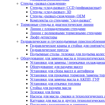
Стенды «развал-схождения»
Стенды «сход-развал» CCD (инфракрасные)
Стенды «сход-развал» 3D
Стенды «развал-схождения» ОЕМ
Комплекты со стендами "сход-развал"
Тормозные стенды и диагностические линии
Линии с площадочными стендами
Линии с роликовыми тормозными стендами
Люфт-детекторы
Гидравлические и грузоподъемные приспособления
Гидравлические краны и стойки для снятия/ус
Гидравлические прессы
Подъемные столы, тележки для подъема колес
Оборудование для замены масла и технологических
Установки для замены / перекачки охлаждаю
Оборудование для раздачи масел
Установки для сбора масел и антифриза
Установки для прокачки тормозов /замены то
Установки для замены масла в АКПП, ГУР
Установки для откачки топлива
Стойка для раздачи масла
Тележки для бочек
Насосы для масла, смазки и технологических
Катушки для масла и других технологических
Пистолеты раздаточные и счетчики