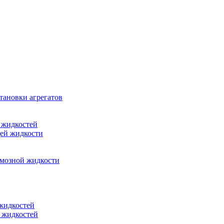
тановки агрегатов
 жидкостей
щей жидкости
рмозной жидкости
 жидкостей
 жидкостей