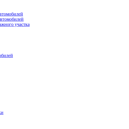
втомобилей
автомобилей
ажного участка
обилей
ки