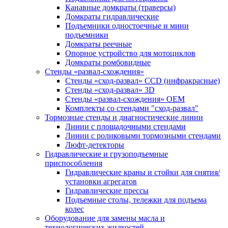
Канавные домкраты (траверсы)
Домкраты гидравлические
Подъемники одностоечные и мини
подъемники
Домкраты реечные
Опорное устройство для мотоциклов
Домкраты ромбовидные
Стенды «развал-схождения»
Стенды «сход-развал» CCD (инфракрасные)
Стенды «сход-развал» 3D
Стенды «развал-схождения» ОЕМ
Комплекты со стендами "сход-развал"
Тормозные стенды и диагностические линии
Линии с площадочными стендами
Линии с роликовыми тормозными стендами
Люфт-детекторы
Гидравлические и грузоподъемные
приспособления
Гидравлические краны и стойки для снятия/
установки агрегатов
Гидравлические прессы
Подъемные столы, тележки для подъема
колес
Оборудование для замены масла и
технологических жидкостей