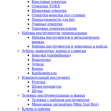
Крестовые отвертки
Отвертки TORX
Шлицевые отвертки
Отвертки-воротки под головки
Принадлежности для бит
Ударные отвертки
Торцевые отвертки-ключи
Наборы инструментов универсальные
Наборы инструментов в металлических
ящиках
Наборы инструментов в чемоданах и кейсах
Зубила, выколотки, керны и стамески
Бородки (пробойники)
Выколотки
Зубила
Керны
Крейцмейсели
Измерительный инструмент
Рулетки
Штангенциркули
Щупы
Тележки инструментальные и ящики
Тележки с набором инструментов
Мини-ящик органайзер (Mini Tool Box)
Ключи и наборы