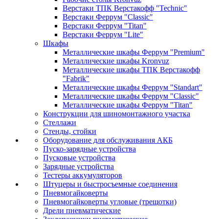
Верстаки ТПК Верстакофф "Technic"
Верстаки Феррум "Classic"
Верстаки Феррум "Titan"
Верстаки Феррум "Lite"
Шкафы
Металлические шкафы Феррум "Premium"
Металлические шкафы Kronvuz
Металлические шкафы ТПК Верстакофф
"Fabrik"
Металлические шкафы Феррум "Standart"
Металлические шкафы Феррум "Classic"
Металлические шкафы Феррум "Titan"
Конструкции для шиномонтажного участка
Стеллажи
Стенды, стойки
Оборудование для обслуживания АКБ
Пуско-зарядные устройства
Пусковые устройства
Зарядные устройства
Тестеры аккумуляторов
Штуцеры и быстросъемные соединения
Пневмогайковерты
Пневмогайковерты угловые (трещотки)
Дрели пневматические