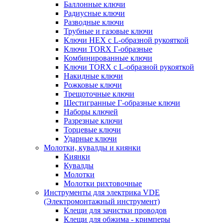
Баллонные ключи
Радиусные ключи
Разводные ключи
Трубные и газовые ключи
Ключи HEX с L-образной рукояткой
Ключи TORX Г-образные
Комбинированные ключи
Ключи TORX с L-образной рукояткой
Накидные ключи
Рожковые ключи
Трещоточные ключи
Шестигранные Г-образные ключи
Наборы ключей
Разрезные ключи
Торцевые ключи
Ударные ключи
Молотки, кувалды и киянки
Киянки
Кувалды
Молотки
Молотки рихтовочные
Инструменты для электрика VDE
(Электромонтажный инструмент)
Клещи для зачистки проводов
Клещи для обжима - кримперы