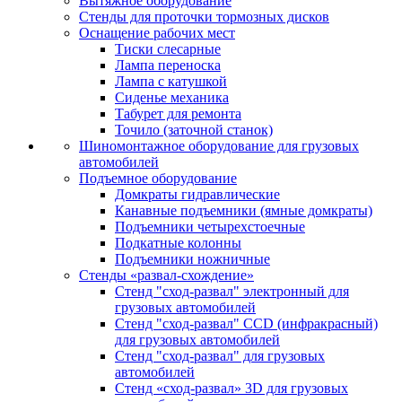
Вытяжное оборудование
Стенды для проточки тормозных дисков
Оснащение рабочих мест
Тиски слесарные
Лампа переноска
Лампа с катушкой
Сиденье механика
Табурет для ремонта
Точило (заточной станок)
Шиномонтажное оборудование для грузовых
автомобилей
Подъемное оборудование
Домкраты гидравлические
Канавные подъемники (ямные домкраты)
Подъемники четырехстоечные
Подкатные колонны
Подъемники ножничные
Стенды «развал-схождение»
Стенд "сход-развал" электронный для
грузовых автомобилей
Стенд "сход-развал" CCD (инфракрасный)
для грузовых автомобилей
Стенд "сход-развал" для грузовых
автомобилей
Стенд «сход-развал» 3D для грузовых