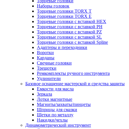
Торцевые головки
Наборы головок
Торцевые головки TORX T
Торцевые головки TORX Е
Торцевые головки с вставкой HEX
Торцевые головки с вставкой PH
Торцевые головки с вставкой PZ
Торцевые головки с вставкой SL
Торцевые головки с вставкой Spline
Адаптеры и переходники
Воротки
Карданы
Свечные головки
Трещотки
Ремкомплекты ручного инструмента
Удлинители
Базовое оснащение мастерской и средства защиты
Емкости для масла
Зеркала
Лотки магнитные
Магниты/захваты/пинцеты
Шприцы для смазки
Щетки по металлу
Накидки/чехлы
Динамометрический инструмент