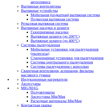
автосервиса
Вытяжные вентиляторы
Вытяжные устройства
Мобильная (подкатная) вытяжная система
Подвесная вытяжная система
Рельсовая вытяжная система
Вытяжные насадки и шланги
Газоприемные насадки
Вытяжные шланги (до 200°C)
Вытяжные шланги (до 400°C)
Системы пылеудаления
Мобильные установки для пылеудаления
(пылесосы)
Стационарные установки для пылеудаления
Системы центрального пылеудаления
Системы пылеудаления с консолью
Сварочная вентиляция, аспирация, фильтры
масляного тумана
Индукционные нагреватели
Аксессуары
MIG/MAG
Полуавтоматы
Аксессуары Mig/Mag
Расходные материалы Mig/Mag
Контактная сварка