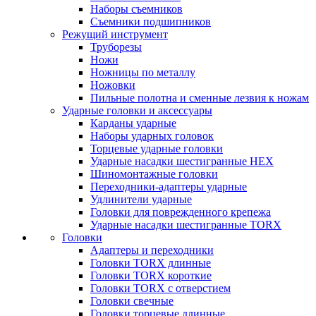
Наборы съемников
Съемники подшипников
Режущий инструмент
Труборезы
Ножи
Ножницы по металлу
Ножовки
Пильные полотна и сменные лезвия к ножам
Ударные головки и аксессуары
Карданы ударные
Наборы ударных головок
Торцевые ударные головки
Ударные насадки шестигранные HEX
Шиномонтажные головки
Переходники-адаптеры ударные
Удлинители ударные
Головки для поврежденного крепежа
Ударные насадки шестигранные TORX
Головки
Адаптеры и переходники
Головки TORX длинные
Головки TORX короткие
Головки TORX с отверстием
Головки свечные
Головки торцевые длинные