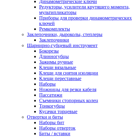
Динамометрические ключи
Редукторы, усилители крутящего момента,
мультипликаторы
Приборы для проверки динамометрических
ключей
Ремкомплекты
Заклепочники, дыроколы, степлеры
Заклепочники
Шарнирно-губцевый инструмент
Бокорезы
Длинногубцы
Зажимы ручные
Клещи вязальные
Клещи для снятия изоляции
Клещи переставные
Наборы
Ножницы для резки кабеля
Пассатижи
Съемники стопорных колец
Тонкогубцы
Кусачки торцевые
Отвертки и биты
Наборы бит
Наборы отверток
Биты / вставки