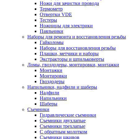
Ножи для зачистки провода
Термометр
Отвертки VDE
Тестеры
Ножницы для электрики
Паяльники
Наборы для ремонта и восстановления резьбы
Гайколомы
Наборы для восстановления резьбы
Плашки, метчики и наборы
Экстракторы и шпильковерты
Ломы, гвоздодеры, монтировки, монтажки
Монтажки
Монтировки
Гвоздодеры
Напильники, надфили и шаберы
Надфили
Напильники
Шаберы
Съемники
Гидравлические съемники
Съемники двухлапые
Съемники трехлапые
С обратным молотком
Съемники шкивов