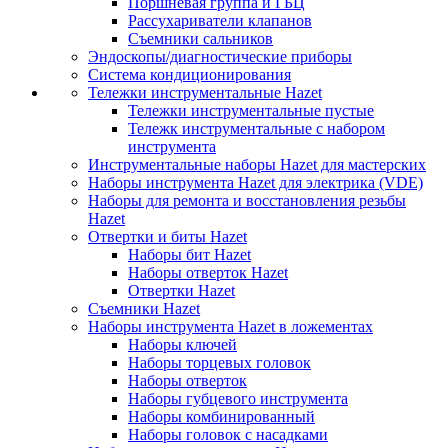
Поршневая группа и ГБЦ
Рассухариватели клапанов
Съемники сальников
Эндоскопы/диагностические приборы
Система кондиционирования
Тележки инструментальные Hazet
Тележки инструментальные пустые
Тележк инструментальные с набором
инструмента
Инструментальные наборы Hazet для мастерских
Наборы инструмента Hazet для электрика (VDE)
Наборы для ремонта и восстановления резьбы
Hazet
Отвертки и биты Hazet
Наборы бит Hazet
Наборы отверток Hazet
Отвертки Hazet
Съемники Hazet
Наборы инструмента Hazet в ложементах
Наборы ключей
Наборы торцевых головок
Наборы отверток
Наборы губцевого инструмента
Наборы комбинированный
Наборы головок с насадками