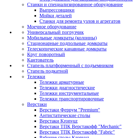
Станки и специализированное оборудование
Выпрессовщики
Мойки деталей
Станки для ремонта узлов и агрегатов
Моечное оборудование
Универсальный погрузчик
Мобильные домкраты (колонны)
Стационарные подпольные домкраты
Телескопические канавные домкраты
Круг поворотный
Кантователь
Стапель платформенный с подъемником
Стапель подкатной
Тележки
Тележки арматурные
Тележки диагностические
Тележки инструментальные
Тележки транспортировочные
Верстаки
Верстаки Феррум "Premium"
Антистатические столы
Верстаки Kronvuz
Верстаки ТПК Верстакофф "Mechanic"
Верстаки ТПК Верстакофф "Fabric"
Рабочие столы Kronvuz