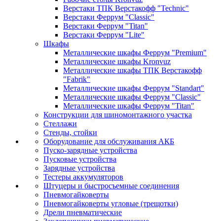
Верстаки ТПК Верстакофф "Technic"
Верстаки Феррум "Classic"
Верстаки Феррум "Titan"
Верстаки Феррум "Lite"
Шкафы
Металлические шкафы Феррум "Premium"
Металлические шкафы Kronvuz
Металлические шкафы ТПК Верстакофф
"Fabrik"
Металлические шкафы Феррум "Standart"
Металлические шкафы Феррум "Classic"
Металлические шкафы Феррум "Titan"
Конструкции для шиномонтажного участка
Стеллажи
Стенды, стойки
Оборудование для обслуживания АКБ
Пуско-зарядные устройства
Пусковые устройства
Зарядные устройства
Тестеры аккумуляторов
Штуцеры и быстросъемные соединения
Пневмогайковерты
Пневмогайковерты угловые (трещотки)
Дрели пневматические