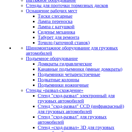
Вытяжное оборудование
Стенды для проточки тормозных дисков
Оснащение рабочих мест
Тиски слесарные
Лампа переноска
Лампа с катушкой
Сиденье механика
Табурет для ремонта
Точило (заточной станок)
Шиномонтажное оборудование для грузовых
автомобилей
Подъемное оборудование
Домкраты гидравлические
Канавные подъемники (ямные домкраты)
Подъемники четырехстоечные
Подкатные колонны
Подъемники ножничные
Стенды «развал-схождение»
Стенд "сход-развал" электронный для
грузовых автомобилей
Стенд "сход-развал" CCD (инфракрасный)
для грузовых автомобилей
Стенд "сход-развал" для грузовых
автомобилей
Стенд «сход-развал» 3D для грузовых