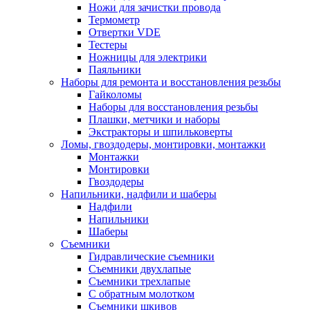
Ножи для зачистки провода
Термометр
Отвертки VDE
Тестеры
Ножницы для электрики
Паяльники
Наборы для ремонта и восстановления резьбы
Гайколомы
Наборы для восстановления резьбы
Плашки, метчики и наборы
Экстракторы и шпильковерты
Ломы, гвоздодеры, монтировки, монтажки
Монтажки
Монтировки
Гвоздодеры
Напильники, надфили и шаберы
Надфили
Напильники
Шаберы
Съемники
Гидравлические съемники
Съемники двухлапые
Съемники трехлапые
С обратным молотком
Съемники шкивов