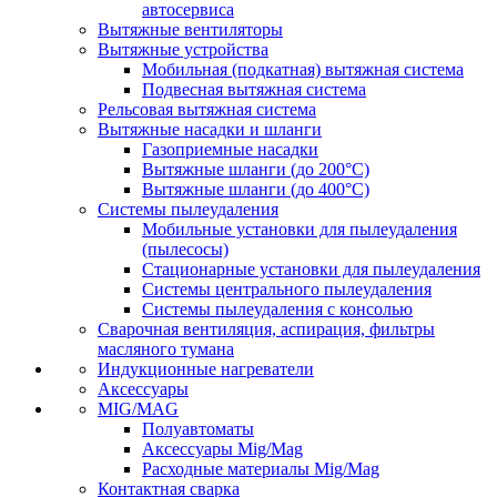
автосервиса
Вытяжные вентиляторы
Вытяжные устройства
Мобильная (подкатная) вытяжная система
Подвесная вытяжная система
Рельсовая вытяжная система
Вытяжные насадки и шланги
Газоприемные насадки
Вытяжные шланги (до 200°C)
Вытяжные шланги (до 400°C)
Системы пылеудаления
Мобильные установки для пылеудаления
(пылесосы)
Стационарные установки для пылеудаления
Системы центрального пылеудаления
Системы пылеудаления с консолью
Сварочная вентиляция, аспирация, фильтры
масляного тумана
Индукционные нагреватели
Аксессуары
MIG/MAG
Полуавтоматы
Аксессуары Mig/Mag
Расходные материалы Mig/Mag
Контактная сварка