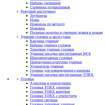
Наборы съемников
Съемники подшипников
Режущий инструмент
Труборезы
Ножи
Ножницы по металлу
Ножовки
Пильные полотна и сменные лезвия к ножам
Ударные головки и аксессуары
Карданы ударные
Наборы ударных головок
Торцевые ударные головки
Ударные насадки шестигранные HEX
Шиномонтажные головки
Переходники-адаптеры ударные
Удлинители ударные
Головки для поврежденного крепежа
Ударные насадки шестигранные TORX
Головки
Адаптеры и переходники
Головки TORX длинные
Головки TORX короткие
Головки TORX с отверстием
Головки свечные
Головки торцевые длинные