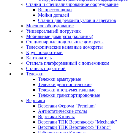
Станки и специализированное оборудование
Выпрессовщики
Мойки деталей
Станки для ремонта узлов и агрегатов
Моечное оборудование
Универсальный погрузчик
Мобильные домкраты (колонны)
Стационарные подпольные домкраты
Телескопические канавные домкраты
Круг поворотный
Кантователь
Стапель платформенный с подъемником
Стапель подкатной
Тележки
Тележки арматурные
Тележки диагностические
Тележки инструментальные
Тележки транспортировочные
Верстаки
Верстаки Феррум "Premium"
Антистатические столы
Верстаки Kronvuz
Верстаки ТПК Верстакофф "Mechanic"
Верстаки ТПК Верстакофф "Fabric"
Рабочие столы Kronvuz