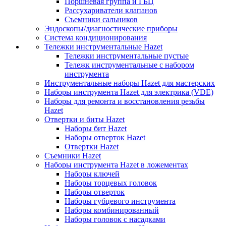
Поршневая группа и ГБЦ
Рассухариватели клапанов
Съемники сальников
Эндоскопы/диагностические приборы
Система кондиционирования
Тележки инструментальные Hazet
Тележки инструментальные пустые
Тележк инструментальные с набором
инструмента
Инструментальные наборы Hazet для мастерских
Наборы инструмента Hazet для электрика (VDE)
Наборы для ремонта и восстановления резьбы
Hazet
Отвертки и биты Hazet
Наборы бит Hazet
Наборы отверток Hazet
Отвертки Hazet
Съемники Hazet
Наборы инструмента Hazet в ложементах
Наборы ключей
Наборы торцевых головок
Наборы отверток
Наборы губцевого инструмента
Наборы комбинированный
Наборы головок с насадками