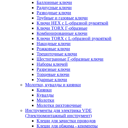
Баллонные ключи
Радиусные ключи
Разводные ключи
Трубные и газовые ключи
Ключи HEX с L-образной рукояткой
Ключи TORX Г-образные
Комбинированные ключи
Ключи TORX с L-образной рукояткой
Накидные ключи
Рожковые ключи
Трещоточные ключи
Шестигранные Г-образные ключи
Наборы ключей
Разрезные ключи
Торцевые ключи
Ударные ключи
Молотки, кувалды и киянки
Киянки
Кувалды
Молотки
Молотки рихтовочные
Инструменты для электрика VDE
(Электромонтажный инструмент)
Клещи для зачистки проводов
Клещи для обжима - кримперы