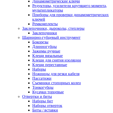
Динамометрические ключи
Редукторы, усилители крутящего момента,
мультипликаторы
Приборы для проверки динамометрических
ключей
Ремкомплекты
Заклепочники, дыроколы, степлеры
Заклепочники
Шарнирно-губцевый инструмент
Бокорезы
Длинногубцы
Зажимы ручные
Клещи вязальные
Клещи для снятия изоляции
Клещи переставные
Наборы
Ножницы для резки кабеля
Пассатижи
Съемники стопорных колец
Тонкогубцы
Кусачки торцевые
Отвертки и биты
Наборы бит
Наборы отверток
Биты / вставки