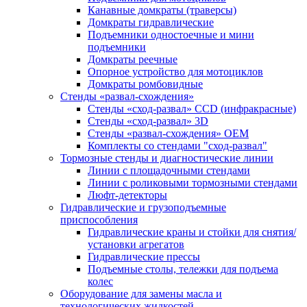
Канавные домкраты (траверсы)
Домкраты гидравлические
Подъемники одностоечные и мини
подъемники
Домкраты реечные
Опорное устройство для мотоциклов
Домкраты ромбовидные
Стенды «развал-схождения»
Стенды «сход-развал» CCD (инфракрасные)
Стенды «сход-развал» 3D
Стенды «развал-схождения» ОЕМ
Комплекты со стендами "сход-развал"
Тормозные стенды и диагностические линии
Линии с площадочными стендами
Линии с роликовыми тормозными стендами
Люфт-детекторы
Гидравлические и грузоподъемные
приспособления
Гидравлические краны и стойки для снятия/
установки агрегатов
Гидравлические прессы
Подъемные столы, тележки для подъема
колес
Оборудование для замены масла и
технологических жидкостей