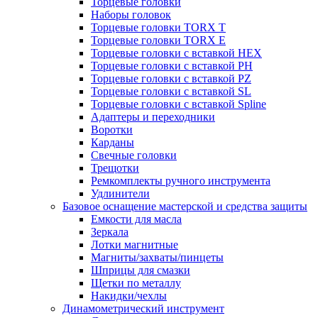
Торцевые головки
Наборы головок
Торцевые головки TORX T
Торцевые головки TORX Е
Торцевые головки с вставкой HEX
Торцевые головки с вставкой PH
Торцевые головки с вставкой PZ
Торцевые головки с вставкой SL
Торцевые головки с вставкой Spline
Адаптеры и переходники
Воротки
Карданы
Свечные головки
Трещотки
Ремкомплекты ручного инструмента
Удлинители
Базовое оснащение мастерской и средства защиты
Емкости для масла
Зеркала
Лотки магнитные
Магниты/захваты/пинцеты
Шприцы для смазки
Щетки по металлу
Накидки/чехлы
Динамометрический инструмент