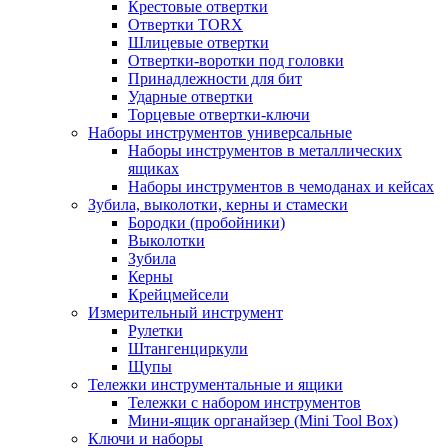
Крестовые отвертки
Отвертки TORX
Шлицевые отвертки
Отвертки-воротки под головки
Принадлежности для бит
Ударные отвертки
Торцевые отвертки-ключи
Наборы инструментов универсальные
Наборы инструментов в металлических
ящиках
Наборы инструментов в чемоданах и кейсах
Зубила, выколотки, керны и стамески
Бородки (пробойники)
Выколотки
Зубила
Керны
Крейцмейсели
Измерительный инструмент
Рулетки
Штангенциркули
Щупы
Тележки инструментальные и ящики
Тележки с набором инструментов
Мини-ящик органайзер (Mini Tool Box)
Ключи и наборы