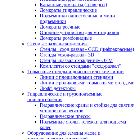
Канавные домкраты (траверсы)
Домкраты гидравлические
Подъемники одностоечные и мини
подъемники
Домкраты реечные
Опорное устройство для мотоциклов
Домкраты ромбовидные
Стенды «развал-схождения»
Стенды «сход-развал» CCD (инфракрасные)
Стенды «сход-развал» 3D
Стенды «развал-схождения» ОЕМ
Комплекты со стендами "сход-развал"
Тормозные стенды и диагностические линии
Линии с площадочными стендами
Линии с роликовыми тормозными стендами
Люфт-детекторы
Гидравлические и грузоподъемные
приспособления
Гидравлические краны и стойки для снятия/
установки агрегатов
Гидравлические прессы
Подъемные столы, тележки для подъема
колес
Оборудование для замены масла и
технологических жидкостей