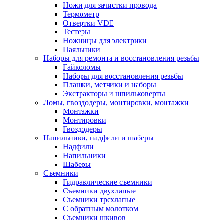
Ножи для зачистки провода
Термометр
Отвертки VDE
Тестеры
Ножницы для электрики
Паяльники
Наборы для ремонта и восстановления резьбы
Гайколомы
Наборы для восстановления резьбы
Плашки, метчики и наборы
Экстракторы и шпильковерты
Ломы, гвоздодеры, монтировки, монтажки
Монтажки
Монтировки
Гвоздодеры
Напильники, надфили и шаберы
Надфили
Напильники
Шаберы
Съемники
Гидравлические съемники
Съемники двухлапые
Съемники трехлапые
С обратным молотком
Съемники шкивов