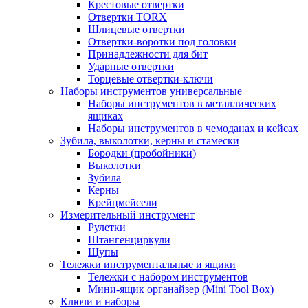
Крестовые отвертки
Отвертки TORX
Шлицевые отвертки
Отвертки-воротки под головки
Принадлежности для бит
Ударные отвертки
Торцевые отвертки-ключи
Наборы инструментов универсальные
Наборы инструментов в металлических
ящиках
Наборы инструментов в чемоданах и кейсах
Зубила, выколотки, керны и стамески
Бородки (пробойники)
Выколотки
Зубила
Керны
Крейцмейсели
Измерительный инструмент
Рулетки
Штангенциркули
Щупы
Тележки инструментальные и ящики
Тележки с набором инструментов
Мини-ящик органайзер (Mini Tool Box)
Ключи и наборы