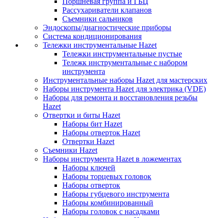
Поршневая группа и ГБЦ
Рассухариватели клапанов
Съемники сальников
Эндоскопы/диагностические приборы
Система кондиционирования
Тележки инструментальные Hazet
Тележки инструментальные пустые
Тележк инструментальные с набором
инструмента
Инструментальные наборы Hazet для мастерских
Наборы инструмента Hazet для электрика (VDE)
Наборы для ремонта и восстановления резьбы
Hazet
Отвертки и биты Hazet
Наборы бит Hazet
Наборы отверток Hazet
Отвертки Hazet
Съемники Hazet
Наборы инструмента Hazet в ложементах
Наборы ключей
Наборы торцевых головок
Наборы отверток
Наборы губцевого инструмента
Наборы комбинированный
Наборы головок с насадками