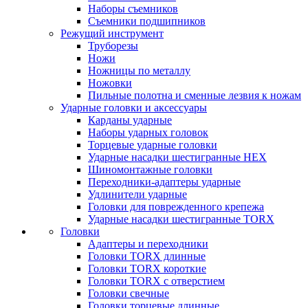
Наборы съемников
Съемники подшипников
Режущий инструмент
Труборезы
Ножи
Ножницы по металлу
Ножовки
Пильные полотна и сменные лезвия к ножам
Ударные головки и аксессуары
Карданы ударные
Наборы ударных головок
Торцевые ударные головки
Ударные насадки шестигранные HEX
Шиномонтажные головки
Переходники-адаптеры ударные
Удлинители ударные
Головки для поврежденного крепежа
Ударные насадки шестигранные TORX
Головки
Адаптеры и переходники
Головки TORX длинные
Головки TORX короткие
Головки TORX с отверстием
Головки свечные
Головки торцевые длинные