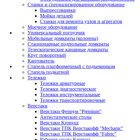
Станки и специализированное оборудование
Выпрессовщики
Мойки деталей
Станки для ремонта узлов и агрегатов
Моечное оборудование
Универсальный погрузчик
Мобильные домкраты (колонны)
Стационарные подпольные домкраты
Телескопические канавные домкраты
Круг поворотный
Кантователь
Стапель платформенный с подъемником
Стапель подкатной
Тележки
Тележки арматурные
Тележки диагностические
Тележки инструментальные
Тележки транспортировочные
Верстаки
Верстаки Феррум "Premium"
Антистатические столы
Верстаки Kronvuz
Верстаки ТПК Верстакофф "Mechanic"
Верстаки ТПК Верстакофф "Fabric"
Рабочие столы Kronvuz