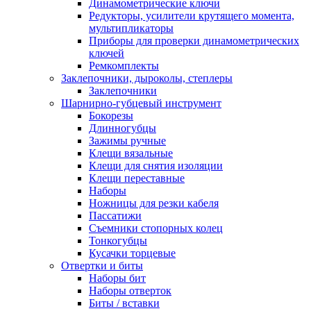
Динамометрические ключи
Редукторы, усилители крутящего момента,
мультипликаторы
Приборы для проверки динамометрических
ключей
Ремкомплекты
Заклепочники, дыроколы, степлеры
Заклепочники
Шарнирно-губцевый инструмент
Бокорезы
Длинногубцы
Зажимы ручные
Клещи вязальные
Клещи для снятия изоляции
Клещи переставные
Наборы
Ножницы для резки кабеля
Пассатижи
Съемники стопорных колец
Тонкогубцы
Кусачки торцевые
Отвертки и биты
Наборы бит
Наборы отверток
Биты / вставки