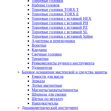
Торцевые головки
Наборы головок
Торцевые головки TORX T
Торцевые головки TORX Е
Торцевые головки с вставкой HEX
Торцевые головки с вставкой PH
Торцевые головки с вставкой PZ
Торцевые головки с вставкой SL
Торцевые головки с вставкой Spline
Адаптеры и переходники
Воротки
Карданы
Свечные головки
Трещотки
Ремкомплекты ручного инструмента
Удлинители
Базовое оснащение мастерской и средства защиты
Емкости для масла
Зеркала
Лотки магнитные
Магниты/захваты/пинцеты
Шприцы для смазки
Щетки по металлу
Накидки/чехлы
Динамометрический инструмент