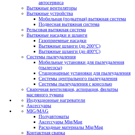
автосервиса
Вытяжные вентиляторы
Вытяжные устройства
Мобильная (подкатная) вытяжная система
Подвесная вытяжная система
Рельсовая вытяжная система
Вытяжные насадки и шланги
Газоприемные насадки
Вытяжные шланги (до 200°C)
Вытяжные шланги (до 400°C)
Системы пылеудаления
Мобильные установки для пылеудаления
(пылесосы)
Стационарные установки для пылеудаления
Системы центрального пылеудаления
Системы пылеудаления с консолью
Сварочная вентиляция, аспирация, фильтры
масляного тумана
Индукционные нагреватели
Аксессуары
MIG/MAG
Полуавтоматы
Аксессуары Mig/Mag
Расходные материалы Mig/Mag
Контактная сварка