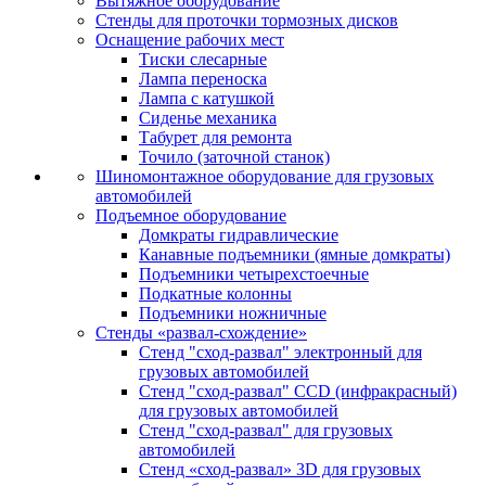
Вытяжное оборудование
Стенды для проточки тормозных дисков
Оснащение рабочих мест
Тиски слесарные
Лампа переноска
Лампа с катушкой
Сиденье механика
Табурет для ремонта
Точило (заточной станок)
Шиномонтажное оборудование для грузовых
автомобилей
Подъемное оборудование
Домкраты гидравлические
Канавные подъемники (ямные домкраты)
Подъемники четырехстоечные
Подкатные колонны
Подъемники ножничные
Стенды «развал-схождение»
Стенд "сход-развал" электронный для
грузовых автомобилей
Стенд "сход-развал" CCD (инфракрасный)
для грузовых автомобилей
Стенд "сход-развал" для грузовых
автомобилей
Стенд «сход-развал» 3D для грузовых