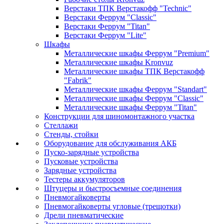
Верстаки ТПК Верстакофф "Technic"
Верстаки Феррум "Classic"
Верстаки Феррум "Titan"
Верстаки Феррум "Lite"
Шкафы
Металлические шкафы Феррум "Premium"
Металлические шкафы Kronvuz
Металлические шкафы ТПК Верстакофф
"Fabrik"
Металлические шкафы Феррум "Standart"
Металлические шкафы Феррум "Classic"
Металлические шкафы Феррум "Titan"
Конструкции для шиномонтажного участка
Стеллажи
Стенды, стойки
Оборудование для обслуживания АКБ
Пуско-зарядные устройства
Пусковые устройства
Зарядные устройства
Тестеры аккумуляторов
Штуцеры и быстросъемные соединения
Пневмогайковерты
Пневмогайковерты угловые (трещотки)
Дрели пневматические