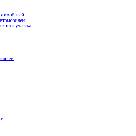
втомобилей
автомобилей
ажного участка
обилей
ки