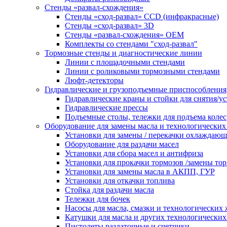
Стенды «развал-схождения»
Стенды «сход-развал» CCD (инфракрасные)
Стенды «сход-развал» 3D
Стенды «развал-схождения» ОЕМ
Комплекты со стендами "сход-развал"
Тормозные стенды и диагностические линии
Линии с площадочными стендами
Линии с роликовыми тормозными стендами
Люфт-детекторы
Гидравлические и грузоподъемные приспособления
Гидравлические краны и стойки для снятия/ус
Гидравлические прессы
Подъемные столы, тележки для подъема колес
Оборудование для замены масла и технологических
Установки для замены / перекачки охлаждаю
Оборудование для раздачи масел
Установки для сбора масел и антифриза
Установки для прокачки тормозов /замены то
Установки для замены масла в АКПП, ГУР
Установки для откачки топлива
Стойка для раздачи масла
Тележки для бочек
Насосы для масла, смазки и технологических
Катушки для масла и других технологических
Пистолеты раздаточные и счетчики