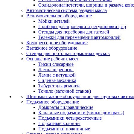
Солидолонагнетатели, шприцы и раздача кон
Автоматическая система раздачи масла
Вспомогательное оборудование
Мойки деталей
Приборы для проверки и регулировки фар
Стенды для переборки двигателей
Тележки для перемещения автомобилей
Компрессорное оборудование
Вытяжное оборудование
Стенды для проточки тормозных дисков
Оснащение рабочих мест
Тиски слесарные
Лампа переноска
Лампа с катушкой
Сиденье механика
Табурет для ремонта
Точило (заточной станок)
Шиномонтажное оборудование для грузовых автом
Подъемное оборудование
Домкраты гидравлические
Канавные подъемники (ямные домкраты)
Подъемники четырехстоечные
Подкатные колонны
Подъемники ножничные