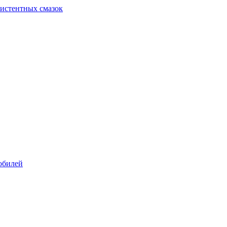
систентных смазок
обилей