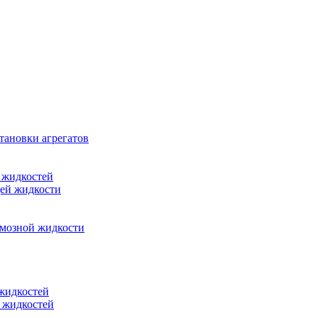
тановки агрегатов
 жидкостей
щей жидкости
рмозной жидкости
 жидкостей
 жидкостей