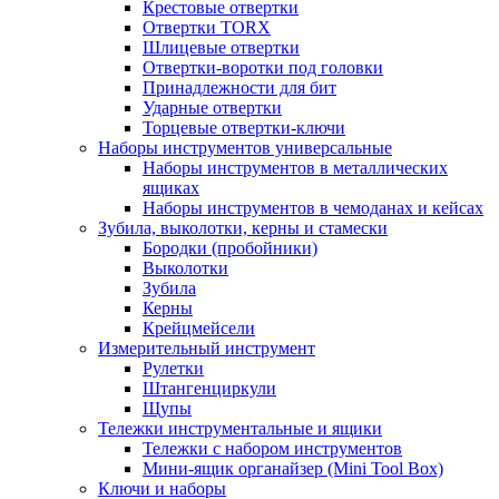
Крестовые отвертки
Отвертки TORX
Шлицевые отвертки
Отвертки-воротки под головки
Принадлежности для бит
Ударные отвертки
Торцевые отвертки-ключи
Наборы инструментов универсальные
Наборы инструментов в металлических
ящиках
Наборы инструментов в чемоданах и кейсах
Зубила, выколотки, керны и стамески
Бородки (пробойники)
Выколотки
Зубила
Керны
Крейцмейсели
Измерительный инструмент
Рулетки
Штангенциркули
Щупы
Тележки инструментальные и ящики
Тележки с набором инструментов
Мини-ящик органайзер (Mini Tool Box)
Ключи и наборы