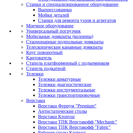
Станки и специализированное оборудование
Выпрессовщики
Мойки деталей
Станки для ремонта узлов и агрегатов
Моечное оборудование
Универсальный погрузчик
Мобильные домкраты (колонны)
Стационарные подпольные домкраты
Телескопические канавные домкраты
Круг поворотный
Кантователь
Стапель платформенный с подъемником
Стапель подкатной
Тележки
Тележки арматурные
Тележки диагностические
Тележки инструментальные
Тележки транспортировочные
Верстаки
Верстаки Феррум "Premium"
Антистатические столы
Верстаки Kronvuz
Верстаки ТПК Верстакофф "Mechanic"
Верстаки ТПК Верстакофф "Fabric"
Рабочие столы Kronvuz