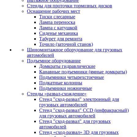
Вытяжное оборудование
Стенды для проточки тормозных дисков
Оснащение рабочих мест
Тиски слесарные
Лампа переноска
Лампа с катушкой
Сиденье механика
Табурет для ремонта
Точило (заточной станок)
Шиномонтажное оборудование для грузовых
автомобилей
Подъемное оборудование
Домкраты гидравлические
Канавные подъемники (ямные домкраты)
Подъемники четырехстоечные
Подкатные колонны
Подъемники ножничные
Стенды «развал-схождение»
Стенд "сход-развал" электронный для
грузовых автомобилей
Стенд "сход-развал" CCD (инфракрасный)
для грузовых автомобилей
Стенд "сход-развал" для грузовых
автомобилей
Стенд «сход-развал» 3D для грузовых