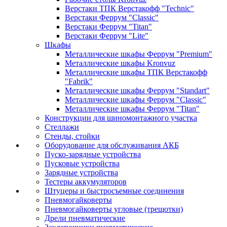
Верстаки ТПК Верстакофф "Technic"
Верстаки Феррум "Classic"
Верстаки Феррум "Titan"
Верстаки Феррум "Lite"
Шкафы
Металлические шкафы Феррум "Premium"
Металлические шкафы Kronvuz
Металлические шкафы ТПК Верстакофф
"Fabrik"
Металлические шкафы Феррум "Standart"
Металлические шкафы Феррум "Classic"
Металлические шкафы Феррум "Titan"
Конструкции для шиномонтажного участка
Стеллажи
Стенды, стойки
Оборудование для обслуживания АКБ
Пуско-зарядные устройства
Пусковые устройства
Зарядные устройства
Тестеры аккумуляторов
Штуцеры и быстросъемные соединения
Пневмогайковерты
Пневмогайковерты угловые (трещотки)
Дрели пневматические