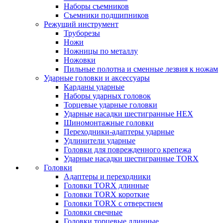
Наборы съемников
Съемники подшипников
Режущий инструмент
Труборезы
Ножи
Ножницы по металлу
Ножовки
Пильные полотна и сменные лезвия к ножам
Ударные головки и аксессуары
Карданы ударные
Наборы ударных головок
Торцевые ударные головки
Ударные насадки шестигранные HEX
Шиномонтажные головки
Переходники-адаптеры ударные
Удлинители ударные
Головки для поврежденного крепежа
Ударные насадки шестигранные TORX
Головки
Адаптеры и переходники
Головки TORX длинные
Головки TORX короткие
Головки TORX с отверстием
Головки свечные
Головки торцевые длинные