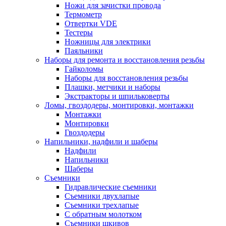
Ножи для зачистки провода
Термометр
Отвертки VDE
Тестеры
Ножницы для электрики
Паяльники
Наборы для ремонта и восстановления резьбы
Гайколомы
Наборы для восстановления резьбы
Плашки, метчики и наборы
Экстракторы и шпильковерты
Ломы, гвоздодеры, монтировки, монтажки
Монтажки
Монтировки
Гвоздодеры
Напильники, надфили и шаберы
Надфили
Напильники
Шаберы
Съемники
Гидравлические съемники
Съемники двухлапые
Съемники трехлапые
С обратным молотком
Съемники шкивов