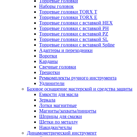
Торцевые головки
Наборы головок
Торцевые головки TORX T
Торцевые головки TORX Е
Торцевые головки с вставкой HEX
Торцевые головки с вставкой PH
Торцевые головки с вставкой PZ
Торцевые головки с вставкой SL
Торцевые головки с вставкой Spline
Адаптеры и переходники
Воротки
Карданы
Свечные головки
Трещотки
Ремкомплекты ручного инструмента
Удлинители
Базовое оснащение мастерской и средства защиты
Емкости для масла
Зеркала
Лотки магнитные
Магниты/захваты/пинцеты
Шприцы для смазки
Щетки по металлу
Накидки/чехлы
Динамометрический инструмент