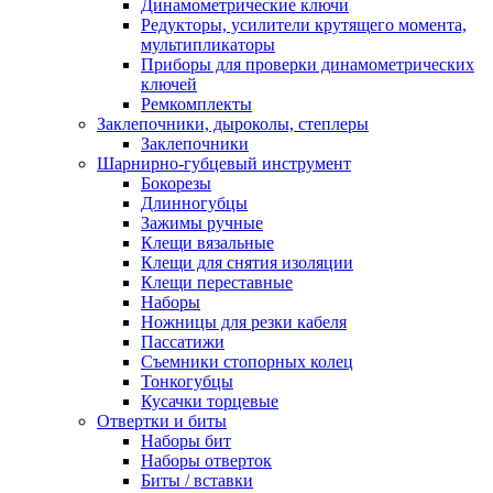
Динамометрические ключи
Редукторы, усилители крутящего момента,
мультипликаторы
Приборы для проверки динамометрических
ключей
Ремкомплекты
Заклепочники, дыроколы, степлеры
Заклепочники
Шарнирно-губцевый инструмент
Бокорезы
Длинногубцы
Зажимы ручные
Клещи вязальные
Клещи для снятия изоляции
Клещи переставные
Наборы
Ножницы для резки кабеля
Пассатижи
Съемники стопорных колец
Тонкогубцы
Кусачки торцевые
Отвертки и биты
Наборы бит
Наборы отверток
Биты / вставки