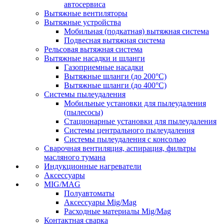
автосервиса
Вытяжные вентиляторы
Вытяжные устройства
Мобильная (подкатная) вытяжная система
Подвесная вытяжная система
Рельсовая вытяжная система
Вытяжные насадки и шланги
Газоприемные насадки
Вытяжные шланги (до 200°C)
Вытяжные шланги (до 400°C)
Системы пылеудаления
Мобильные установки для пылеудаления
(пылесосы)
Стационарные установки для пылеудаления
Системы центрального пылеудаления
Системы пылеудаления с консолью
Сварочная вентиляция, аспирация, фильтры
масляного тумана
Индукционные нагреватели
Аксессуары
MIG/MAG
Полуавтоматы
Аксессуары Mig/Mag
Расходные материалы Mig/Mag
Контактная сварка