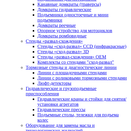
Канавные домкраты (траверсы)
Домкраты гидравлические
Подъемники одностоечные и мини
подъемники
Домкраты реечные
Опорное устройство для мотоциклов
Домкраты ромбовидные
Стенды «развал-схождения»
Стенды «сход-развал» CCD (инфракрасные)
Стенды «сход-развал» 3D
Стенды «развал-схождения» ОЕМ
Комплекты со стендами "сход-развал"
Тормозные стенды и диагностические линии
Линии с площадочными стендами
Линии с роликовыми тормозными стендами
Люфт-детекторы
Гидравлические и грузоподъемные
приспособления
Гидравлические краны и стойки для снятия/
установки агрегатов
Гидравлические прессы
Подъемные столы, тележки для подъема
колес
Оборудование для замены масла и
технологических жидкостей