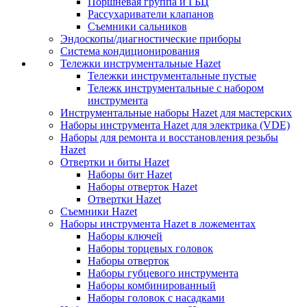
Поршневая группа и ГБЦ
Рассухариватели клапанов
Съемники сальников
Эндоскопы/диагностические приборы
Система кондиционирования
Тележки инструментальные Hazet
Тележки инструментальные пустые
Тележк инструментальные с набором
инструмента
Инструментальные наборы Hazet для мастерских
Наборы инструмента Hazet для электрика (VDE)
Наборы для ремонта и восстановления резьбы
Hazet
Отвертки и биты Hazet
Наборы бит Hazet
Наборы отверток Hazet
Отвертки Hazet
Съемники Hazet
Наборы инструмента Hazet в ложементах
Наборы ключей
Наборы торцевых головок
Наборы отверток
Наборы губцевого инструмента
Наборы комбинированный
Наборы головок с насадками