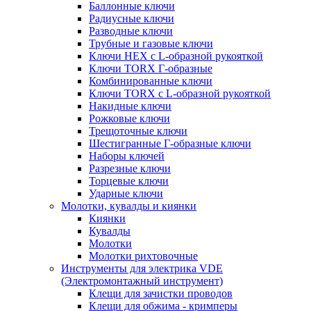
Баллонные ключи
Радиусные ключи
Разводные ключи
Трубные и газовые ключи
Ключи HEX с L-образной рукояткой
Ключи TORX Г-образные
Комбинированные ключи
Ключи TORX с L-образной рукояткой
Накидные ключи
Рожковые ключи
Трещоточные ключи
Шестигранные Г-образные ключи
Наборы ключей
Разрезные ключи
Торцевые ключи
Ударные ключи
Молотки, кувалды и киянки
Киянки
Кувалды
Молотки
Молотки рихтовочные
Инструменты для электрика VDE
(Электромонтажный инструмент)
Клещи для зачистки проводов
Клещи для обжима - кримперы