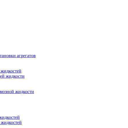
тановки агрегатов
 жидкостей
щей жидкости
рмозной жидкости
 жидкостей
 жидкостей