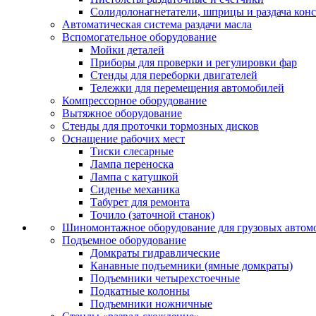
Солидолонагнетатели, шприцы и раздача кон
Автоматическая система раздачи масла
Вспомогательное оборудование
Мойки деталей
Приборы для проверки и регулировки фар
Стенды для переборки двигателей
Тележки для перемещения автомобилей
Компрессорное оборудование
Вытяжное оборудование
Стенды для проточки тормозных дисков
Оснащение рабочих мест
Тиски слесарные
Лампа переноска
Лампа с катушкой
Сиденье механика
Табурет для ремонта
Точило (заточной станок)
Шиномонтажное оборудование для грузовых автом
Подъемное оборудование
Домкраты гидравлические
Канавные подъемники (ямные домкраты)
Подъемники четырехстоечные
Подкатные колонны
Подъемники ножничные