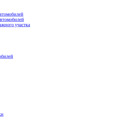
втомобилей
автомобилей
ажного участка
обилей
ки