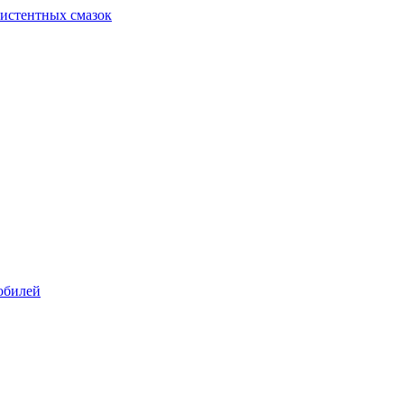
систентных смазок
обилей