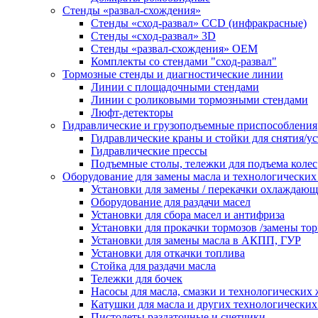
Стенды «развал-схождения»
Стенды «сход-развал» CCD (инфракрасные)
Стенды «сход-развал» 3D
Стенды «развал-схождения» ОЕМ
Комплекты со стендами "сход-развал"
Тормозные стенды и диагностические линии
Линии с площадочными стендами
Линии с роликовыми тормозными стендами
Люфт-детекторы
Гидравлические и грузоподъемные приспособления
Гидравлические краны и стойки для снятия/ус
Гидравлические прессы
Подъемные столы, тележки для подъема колес
Оборудование для замены масла и технологических
Установки для замены / перекачки охлаждаю
Оборудование для раздачи масел
Установки для сбора масел и антифриза
Установки для прокачки тормозов /замены то
Установки для замены масла в АКПП, ГУР
Установки для откачки топлива
Стойка для раздачи масла
Тележки для бочек
Насосы для масла, смазки и технологических
Катушки для масла и других технологических
Пистолеты раздаточные и счетчики