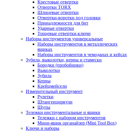
Крестовые отвертки
Отвертки TORX
Шлицевые отвертки
Отвертки-воротки под головки
Принадлежности для бит
Ударные отвертки
Торцевые отвертки-ключи
Наборы инструментов универсальные
Наборы инструментов в металлических
ящиках
Наборы инструментов в чемоданах и кейсах
Зубила, выколотки, керны и стамески
Бородки (пробойники)
Выколотки
Зубила
Керны
Крейцмейсели
Измерительный инструмент
Рулетки
Штангенциркули
Щупы
Тележки инструментальные и ящики
Тележки с набором инструментов
Мини-ящик органайзер (Mini Tool Box)
Ключи и наборы