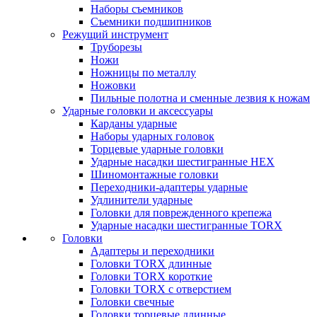
Наборы съемников
Съемники подшипников
Режущий инструмент
Труборезы
Ножи
Ножницы по металлу
Ножовки
Пильные полотна и сменные лезвия к ножам
Ударные головки и аксессуары
Карданы ударные
Наборы ударных головок
Торцевые ударные головки
Ударные насадки шестигранные HEX
Шиномонтажные головки
Переходники-адаптеры ударные
Удлинители ударные
Головки для поврежденного крепежа
Ударные насадки шестигранные TORX
Головки
Адаптеры и переходники
Головки TORX длинные
Головки TORX короткие
Головки TORX с отверстием
Головки свечные
Головки торцевые длинные