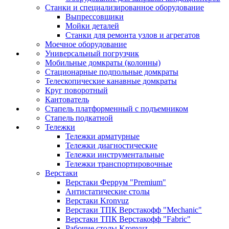
Станки и специализированное оборудование
Выпрессовщики
Мойки деталей
Станки для ремонта узлов и агрегатов
Моечное оборудование
Универсальный погрузчик
Мобильные домкраты (колонны)
Стационарные подпольные домкраты
Телескопические канавные домкраты
Круг поворотный
Кантователь
Стапель платформенный с подъемником
Стапель подкатной
Тележки
Тележки арматурные
Тележки диагностические
Тележки инструментальные
Тележки транспортировочные
Верстаки
Верстаки Феррум "Premium"
Антистатические столы
Верстаки Kronvuz
Верстаки ТПК Верстакофф "Mechanic"
Верстаки ТПК Верстакофф "Fabric"
Рабочие столы Kronvuz