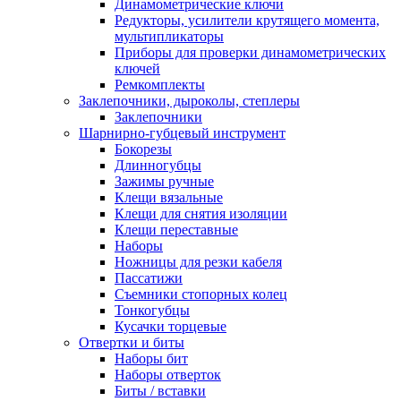
Динамометрические ключи
Редукторы, усилители крутящего момента,
мультипликаторы
Приборы для проверки динамометрических
ключей
Ремкомплекты
Заклепочники, дыроколы, степлеры
Заклепочники
Шарнирно-губцевый инструмент
Бокорезы
Длинногубцы
Зажимы ручные
Клещи вязальные
Клещи для снятия изоляции
Клещи переставные
Наборы
Ножницы для резки кабеля
Пассатижи
Съемники стопорных колец
Тонкогубцы
Кусачки торцевые
Отвертки и биты
Наборы бит
Наборы отверток
Биты / вставки