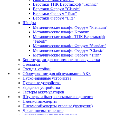
Верстаки ТПК Верстакофф "Technic"
Верстаки Феррум "Classic"
Верстаки Феррум "Titan"
Верстаки Феррум "Lite"
Шкафы
Металлические шкафы Феррум "Premium"
Металлические шкафы Kronvuz
Металлические шкафы ТПК Верстакофф
"Fabrik"
Металлические шкафы Феррум "Standart"
Металлические шкафы Феррум "Classic"
Металлические шкафы Феррум "Titan"
Конструкции для шиномонтажного участка
Стеллажи
Стенды, стойки
Оборудование для обслуживания АКБ
Пуско-зарядные устройства
Пусковые устройства
Зарядные устройства
Тестеры аккумуляторов
Штуцеры и быстросъемные соединения
Пневмогайковерты
Пневмогайковерты угловые (трещотки)
Дрели пневматические