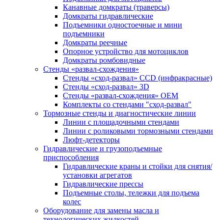
Канавные домкраты (траверсы)
Домкраты гидравлические
Подъемники одностоечные и мини
подъемники
Домкраты реечные
Опорное устройство для мотоциклов
Домкраты ромбовидные
Стенды «развал-схождения»
Стенды «сход-развал» CCD (инфракрасные)
Стенды «сход-развал» 3D
Стенды «развал-схождения» ОЕМ
Комплекты со стендами "сход-развал"
Тормозные стенды и диагностические линии
Линии с площадочными стендами
Линии с роликовыми тормозными стендами
Люфт-детекторы
Гидравлические и грузоподъемные
приспособления
Гидравлические краны и стойки для снятия/
установки агрегатов
Гидравлические прессы
Подъемные столы, тележки для подъема
колес
Оборудование для замены масла и
технологических жидкостей