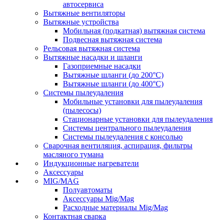
автосервиса
Вытяжные вентиляторы
Вытяжные устройства
Мобильная (подкатная) вытяжная система
Подвесная вытяжная система
Рельсовая вытяжная система
Вытяжные насадки и шланги
Газоприемные насадки
Вытяжные шланги (до 200°C)
Вытяжные шланги (до 400°C)
Системы пылеудаления
Мобильные установки для пылеудаления
(пылесосы)
Стационарные установки для пылеудаления
Системы центрального пылеудаления
Системы пылеудаления с консолью
Сварочная вентиляция, аспирация, фильтры
масляного тумана
Индукционные нагреватели
Аксессуары
MIG/MAG
Полуавтоматы
Аксессуары Mig/Mag
Расходные материалы Mig/Mag
Контактная сварка