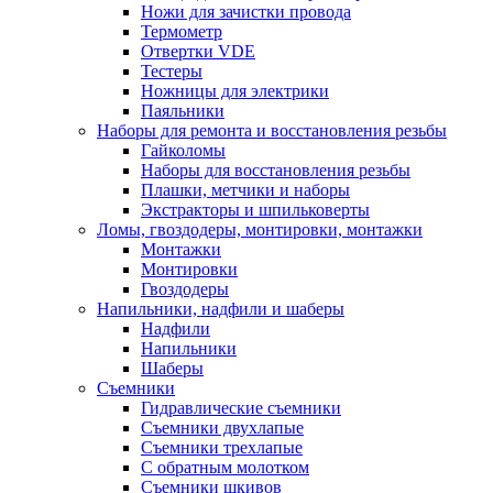
Ножи для зачистки провода
Термометр
Отвертки VDE
Тестеры
Ножницы для электрики
Паяльники
Наборы для ремонта и восстановления резьбы
Гайколомы
Наборы для восстановления резьбы
Плашки, метчики и наборы
Экстракторы и шпильковерты
Ломы, гвоздодеры, монтировки, монтажки
Монтажки
Монтировки
Гвоздодеры
Напильники, надфили и шаберы
Надфили
Напильники
Шаберы
Съемники
Гидравлические съемники
Съемники двухлапые
Съемники трехлапые
С обратным молотком
Съемники шкивов