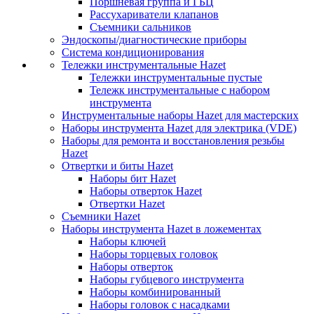
Поршневая группа и ГБЦ
Рассухариватели клапанов
Съемники сальников
Эндоскопы/диагностические приборы
Система кондиционирования
Тележки инструментальные Hazet
Тележки инструментальные пустые
Тележк инструментальные с набором
инструмента
Инструментальные наборы Hazet для мастерских
Наборы инструмента Hazet для электрика (VDE)
Наборы для ремонта и восстановления резьбы
Hazet
Отвертки и биты Hazet
Наборы бит Hazet
Наборы отверток Hazet
Отвертки Hazet
Съемники Hazet
Наборы инструмента Hazet в ложементах
Наборы ключей
Наборы торцевых головок
Наборы отверток
Наборы губцевого инструмента
Наборы комбинированный
Наборы головок с насадками