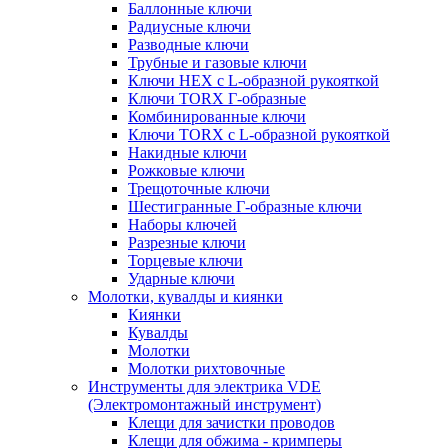
Баллонные ключи
Радиусные ключи
Разводные ключи
Трубные и газовые ключи
Ключи HEX с L-образной рукояткой
Ключи TORX Г-образные
Комбинированные ключи
Ключи TORX с L-образной рукояткой
Накидные ключи
Рожковые ключи
Трещоточные ключи
Шестигранные Г-образные ключи
Наборы ключей
Разрезные ключи
Торцевые ключи
Ударные ключи
Молотки, кувалды и киянки
Киянки
Кувалды
Молотки
Молотки рихтовочные
Инструменты для электрика VDE
(Электромонтажный инструмент)
Клещи для зачистки проводов
Клещи для обжима - кримперы