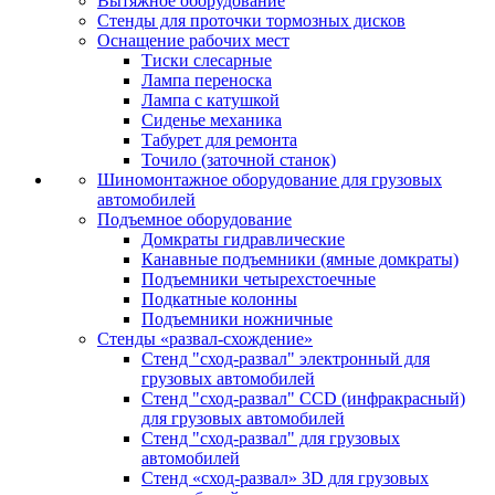
Вытяжное оборудование
Стенды для проточки тормозных дисков
Оснащение рабочих мест
Тиски слесарные
Лампа переноска
Лампа с катушкой
Сиденье механика
Табурет для ремонта
Точило (заточной станок)
Шиномонтажное оборудование для грузовых
автомобилей
Подъемное оборудование
Домкраты гидравлические
Канавные подъемники (ямные домкраты)
Подъемники четырехстоечные
Подкатные колонны
Подъемники ножничные
Стенды «развал-схождение»
Стенд "сход-развал" электронный для
грузовых автомобилей
Стенд "сход-развал" CCD (инфракрасный)
для грузовых автомобилей
Стенд "сход-развал" для грузовых
автомобилей
Стенд «сход-развал» 3D для грузовых