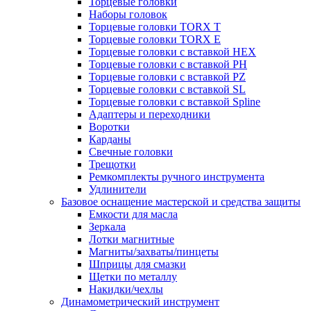
Торцевые головки
Наборы головок
Торцевые головки TORX T
Торцевые головки TORX Е
Торцевые головки с вставкой HEX
Торцевые головки с вставкой PH
Торцевые головки с вставкой PZ
Торцевые головки с вставкой SL
Торцевые головки с вставкой Spline
Адаптеры и переходники
Воротки
Карданы
Свечные головки
Трещотки
Ремкомплекты ручного инструмента
Удлинители
Базовое оснащение мастерской и средства защиты
Емкости для масла
Зеркала
Лотки магнитные
Магниты/захваты/пинцеты
Шприцы для смазки
Щетки по металлу
Накидки/чехлы
Динамометрический инструмент