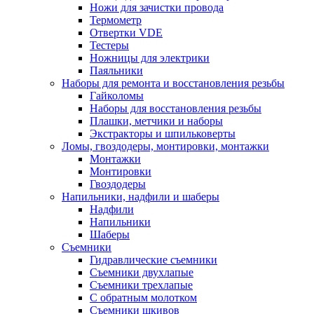
Ножи для зачистки провода
Термометр
Отвертки VDE
Тестеры
Ножницы для электрики
Паяльники
Наборы для ремонта и восстановления резьбы
Гайколомы
Наборы для восстановления резьбы
Плашки, метчики и наборы
Экстракторы и шпильковерты
Ломы, гвоздодеры, монтировки, монтажки
Монтажки
Монтировки
Гвоздодеры
Напильники, надфили и шаберы
Надфили
Напильники
Шаберы
Съемники
Гидравлические съемники
Съемники двухлапые
Съемники трехлапые
С обратным молотком
Съемники шкивов