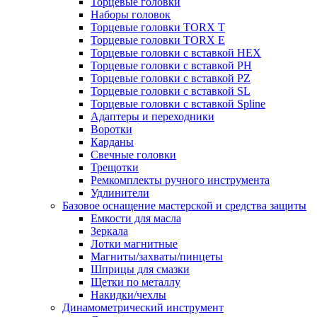
Торцевые головки
Наборы головок
Торцевые головки TORX T
Торцевые головки TORX Е
Торцевые головки с вставкой HEX
Торцевые головки с вставкой PH
Торцевые головки с вставкой PZ
Торцевые головки с вставкой SL
Торцевые головки с вставкой Spline
Адаптеры и переходники
Воротки
Карданы
Свечные головки
Трещотки
Ремкомплекты ручного инструмента
Удлинители
Базовое оснащение мастерской и средства защиты
Емкости для масла
Зеркала
Лотки магнитные
Магниты/захваты/пинцеты
Шприцы для смазки
Щетки по металлу
Накидки/чехлы
Динамометрический инструмент