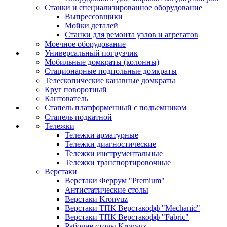
Станки и специализированное оборудование
Выпрессовщики
Мойки деталей
Станки для ремонта узлов и агрегатов
Моечное оборудование
Универсальный погрузчик
Мобильные домкраты (колонны)
Стационарные подпольные домкраты
Телескопические канавные домкраты
Круг поворотный
Кантователь
Стапель платформенный с подъемником
Стапель подкатной
Тележки
Тележки арматурные
Тележки диагностические
Тележки инструментальные
Тележки транспортировочные
Верстаки
Верстаки Феррум "Premium"
Антистатические столы
Верстаки Kronvuz
Верстаки ТПК Верстакофф "Mechanic"
Верстаки ТПК Верстакофф "Fabric"
Рабочие столы Kronvuz