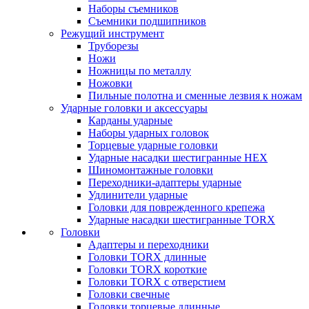
Наборы съемников
Съемники подшипников
Режущий инструмент
Труборезы
Ножи
Ножницы по металлу
Ножовки
Пильные полотна и сменные лезвия к ножам
Ударные головки и аксессуары
Карданы ударные
Наборы ударных головок
Торцевые ударные головки
Ударные насадки шестигранные HEX
Шиномонтажные головки
Переходники-адаптеры ударные
Удлинители ударные
Головки для поврежденного крепежа
Ударные насадки шестигранные TORX
Головки
Адаптеры и переходники
Головки TORX длинные
Головки TORX короткие
Головки TORX с отверстием
Головки свечные
Головки торцевые длинные