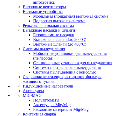
автосервиса
Вытяжные вентиляторы
Вытяжные устройства
Мобильная (подкатная) вытяжная система
Подвесная вытяжная система
Рельсовая вытяжная система
Вытяжные насадки и шланги
Газоприемные насадки
Вытяжные шланги (до 200°C)
Вытяжные шланги (до 400°C)
Системы пылеудаления
Мобильные установки для пылеудаления
(пылесосы)
Стационарные установки для пылеудаления
Системы центрального пылеудаления
Системы пылеудаления с консолью
Сварочная вентиляция, аспирация, фильтры
масляного тумана
Индукционные нагреватели
Аксессуары
MIG/MAG
Полуавтоматы
Аксессуары Mig/Mag
Расходные материалы Mig/Mag
Контактная сварка