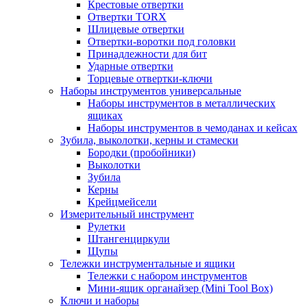
Крестовые отвертки
Отвертки TORX
Шлицевые отвертки
Отвертки-воротки под головки
Принадлежности для бит
Ударные отвертки
Торцевые отвертки-ключи
Наборы инструментов универсальные
Наборы инструментов в металлических
ящиках
Наборы инструментов в чемоданах и кейсах
Зубила, выколотки, керны и стамески
Бородки (пробойники)
Выколотки
Зубила
Керны
Крейцмейсели
Измерительный инструмент
Рулетки
Штангенциркули
Щупы
Тележки инструментальные и ящики
Тележки с набором инструментов
Мини-ящик органайзер (Mini Tool Box)
Ключи и наборы