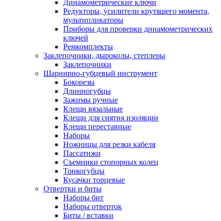
Динамометрические ключи
Редукторы, усилители крутящего момента,
мультипликаторы
Приборы для проверки динамометрических
ключей
Ремкомплекты
Заклепочники, дыроколы, степлеры
Заклепочники
Шарнирно-губцевый инструмент
Бокорезы
Длинногубцы
Зажимы ручные
Клещи вязальные
Клещи для снятия изоляции
Клещи переставные
Наборы
Ножницы для резки кабеля
Пассатижи
Съемники стопорных колец
Тонкогубцы
Кусачки торцевые
Отвертки и биты
Наборы бит
Наборы отверток
Биты / вставки