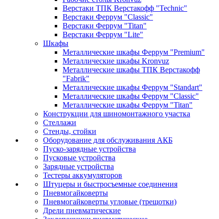
Верстаки ТПК Верстакофф "Technic"
Верстаки Феррум "Classic"
Верстаки Феррум "Titan"
Верстаки Феррум "Lite"
Шкафы
Металлические шкафы Феррум "Premium"
Металлические шкафы Kronvuz
Металлические шкафы ТПК Верстакофф
"Fabrik"
Металлические шкафы Феррум "Standart"
Металлические шкафы Феррум "Classic"
Металлические шкафы Феррум "Titan"
Конструкции для шиномонтажного участка
Стеллажи
Стенды, стойки
Оборудование для обслуживания АКБ
Пуско-зарядные устройства
Пусковые устройства
Зарядные устройства
Тестеры аккумуляторов
Штуцеры и быстросъемные соединения
Пневмогайковерты
Пневмогайковерты угловые (трещотки)
Дрели пневматические