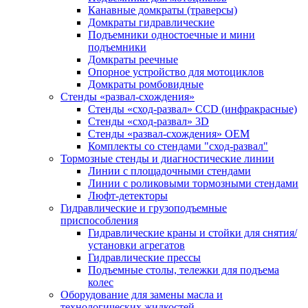
Канавные домкраты (траверсы)
Домкраты гидравлические
Подъемники одностоечные и мини
подъемники
Домкраты реечные
Опорное устройство для мотоциклов
Домкраты ромбовидные
Стенды «развал-схождения»
Стенды «сход-развал» CCD (инфракрасные)
Стенды «сход-развал» 3D
Стенды «развал-схождения» ОЕМ
Комплекты со стендами "сход-развал"
Тормозные стенды и диагностические линии
Линии с площадочными стендами
Линии с роликовыми тормозными стендами
Люфт-детекторы
Гидравлические и грузоподъемные
приспособления
Гидравлические краны и стойки для снятия/
установки агрегатов
Гидравлические прессы
Подъемные столы, тележки для подъема
колес
Оборудование для замены масла и
технологических жидкостей