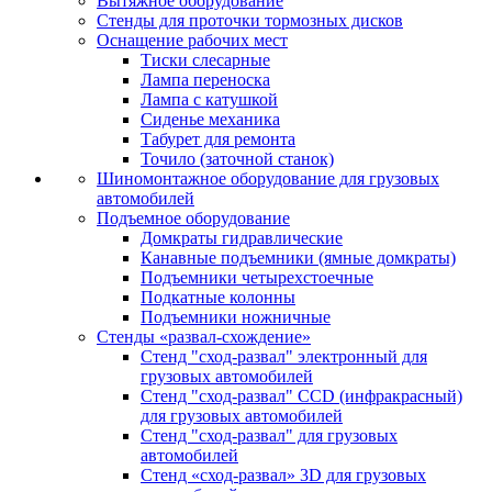
Вытяжное оборудование
Стенды для проточки тормозных дисков
Оснащение рабочих мест
Тиски слесарные
Лампа переноска
Лампа с катушкой
Сиденье механика
Табурет для ремонта
Точило (заточной станок)
Шиномонтажное оборудование для грузовых
автомобилей
Подъемное оборудование
Домкраты гидравлические
Канавные подъемники (ямные домкраты)
Подъемники четырехстоечные
Подкатные колонны
Подъемники ножничные
Стенды «развал-схождение»
Стенд "сход-развал" электронный для
грузовых автомобилей
Стенд "сход-развал" CCD (инфракрасный)
для грузовых автомобилей
Стенд "сход-развал" для грузовых
автомобилей
Стенд «сход-развал» 3D для грузовых