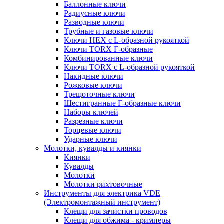
Баллонные ключи
Радиусные ключи
Разводные ключи
Трубные и газовые ключи
Ключи HEX с L-образной рукояткой
Ключи TORX Г-образные
Комбинированные ключи
Ключи TORX с L-образной рукояткой
Накидные ключи
Рожковые ключи
Трещоточные ключи
Шестигранные Г-образные ключи
Наборы ключей
Разрезные ключи
Торцевые ключи
Ударные ключи
Молотки, кувалды и киянки
Киянки
Кувалды
Молотки
Молотки рихтовочные
Инструменты для электрика VDE
(Электромонтажный инструмент)
Клещи для зачистки проводов
Клещи для обжима - кримперы