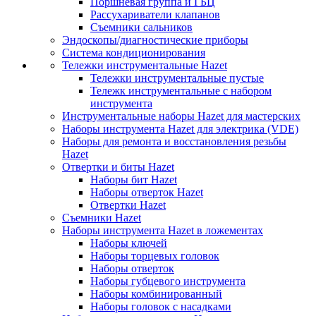
Поршневая группа и ГБЦ
Рассухариватели клапанов
Съемники сальников
Эндоскопы/диагностические приборы
Система кондиционирования
Тележки инструментальные Hazet
Тележки инструментальные пустые
Тележк инструментальные с набором
инструмента
Инструментальные наборы Hazet для мастерских
Наборы инструмента Hazet для электрика (VDE)
Наборы для ремонта и восстановления резьбы
Hazet
Отвертки и биты Hazet
Наборы бит Hazet
Наборы отверток Hazet
Отвертки Hazet
Съемники Hazet
Наборы инструмента Hazet в ложементах
Наборы ключей
Наборы торцевых головок
Наборы отверток
Наборы губцевого инструмента
Наборы комбинированный
Наборы головок с насадками