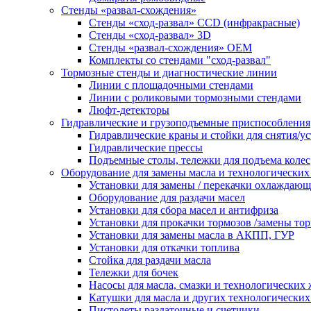
Стенды «развал-схождения»
Стенды «сход-развал» CCD (инфракрасные)
Стенды «сход-развал» 3D
Стенды «развал-схождения» ОЕМ
Комплекты со стендами "сход-развал"
Тормозные стенды и диагностические линии
Линии с площадочными стендами
Линии с роликовыми тормозными стендами
Люфт-детекторы
Гидравлические и грузоподъемные приспособления
Гидравлические краны и стойки для снятия/ус
Гидравлические прессы
Подъемные столы, тележки для подъема колес
Оборудование для замены масла и технологических
Установки для замены / перекачки охлаждаю
Оборудование для раздачи масел
Установки для сбора масел и антифриза
Установки для прокачки тормозов /замены то
Установки для замены масла в АКПП, ГУР
Установки для откачки топлива
Стойка для раздачи масла
Тележки для бочек
Насосы для масла, смазки и технологических
Катушки для масла и других технологических
Пистолеты раздаточные и счетчики