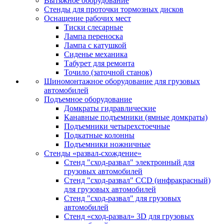
Вытяжное оборудование
Стенды для проточки тормозных дисков
Оснащение рабочих мест
Тиски слесарные
Лампа переноска
Лампа с катушкой
Сиденье механика
Табурет для ремонта
Точило (заточной станок)
Шиномонтажное оборудование для грузовых
автомобилей
Подъемное оборудование
Домкраты гидравлические
Канавные подъемники (ямные домкраты)
Подъемники четырехстоечные
Подкатные колонны
Подъемники ножничные
Стенды «развал-схождение»
Стенд "сход-развал" электронный для
грузовых автомобилей
Стенд "сход-развал" CCD (инфракрасный)
для грузовых автомобилей
Стенд "сход-развал" для грузовых
автомобилей
Стенд «сход-развал» 3D для грузовых