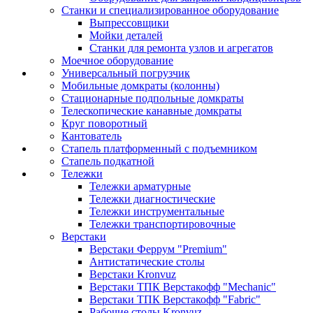
Станки и специализированное оборудование
Выпрессовщики
Мойки деталей
Станки для ремонта узлов и агрегатов
Моечное оборудование
Универсальный погрузчик
Мобильные домкраты (колонны)
Стационарные подпольные домкраты
Телескопические канавные домкраты
Круг поворотный
Кантователь
Стапель платформенный с подъемником
Стапель подкатной
Тележки
Тележки арматурные
Тележки диагностические
Тележки инструментальные
Тележки транспортировочные
Верстаки
Верстаки Феррум "Premium"
Антистатические столы
Верстаки Kronvuz
Верстаки ТПК Верстакофф "Mechanic"
Верстаки ТПК Верстакофф "Fabric"
Рабочие столы Kronvuz