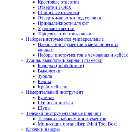
Крестовые отвертки
Отвертки TORX
Шлицевые отвертки
Отвертки-воротки под головки
Принадлежности для бит
Ударные отвертки
Торцевые отвертки-ключи
Наборы инструментов универсальные
Наборы инструментов в металлических
ящиках
Наборы инструментов в чемоданах и кейсах
Зубила, выколотки, керны и стамески
Бородки (пробойники)
Выколотки
Зубила
Керны
Крейцмейсели
Измерительный инструмент
Рулетки
Штангенциркули
Щупы
Тележки инструментальные и ящики
Тележки с набором инструментов
Мини-ящик органайзер (Mini Tool Box)
Ключи и наборы