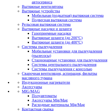
автосервиса
Вытяжные вентиляторы
Вытяжные устройства
Мобильная (подкатная) вытяжная система
Подвесная вытяжная система
Рельсовая вытяжная система
Вытяжные насадки и шланги
Газоприемные насадки
Вытяжные шланги (до 200°C)
Вытяжные шланги (до 400°C)
Системы пылеудаления
Мобильные установки для пылеудаления
(пылесосы)
Стационарные установки для пылеудаления
Системы центрального пылеудаления
Системы пылеудаления с консолью
Сварочная вентиляция, аспирация, фильтры
масляного тумана
Индукционные нагреватели
Аксессуары
MIG/MAG
Полуавтоматы
Аксессуары Mig/Mag
Расходные материалы Mig/Mag
Контактная сварка