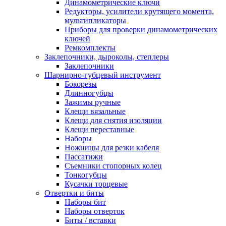
Динамометрические ключи
Редукторы, усилители крутящего момента,
мультипликаторы
Приборы для проверки динамометрических
ключей
Ремкомплекты
Заклепочники, дыроколы, степлеры
Заклепочники
Шарнирно-губцевый инструмент
Бокорезы
Длинногубцы
Зажимы ручные
Клещи вязальные
Клещи для снятия изоляции
Клещи переставные
Наборы
Ножницы для резки кабеля
Пассатижи
Съемники стопорных колец
Тонкогубцы
Кусачки торцевые
Отвертки и биты
Наборы бит
Наборы отверток
Биты / вставки