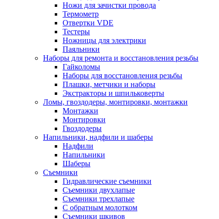
Ножи для зачистки провода
Термометр
Отвертки VDE
Тестеры
Ножницы для электрики
Паяльники
Наборы для ремонта и восстановления резьбы
Гайколомы
Наборы для восстановления резьбы
Плашки, метчики и наборы
Экстракторы и шпильковерты
Ломы, гвоздодеры, монтировки, монтажки
Монтажки
Монтировки
Гвоздодеры
Напильники, надфили и шаберы
Надфили
Напильники
Шаберы
Съемники
Гидравлические съемники
Съемники двухлапые
Съемники трехлапые
С обратным молотком
Съемники шкивов