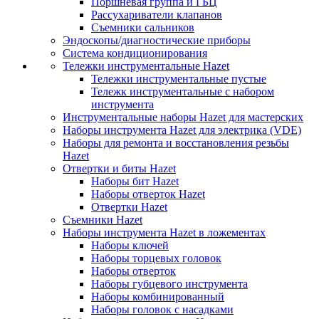
Поршневая группа и ГБЦ
Рассухариватели клапанов
Съемники сальников
Эндоскопы/диагностические приборы
Система кондиционирования
Тележки инструментальные Hazet
Тележки инструментальные пустые
Тележк инструментальные с набором
инструмента
Инструментальные наборы Hazet для мастерских
Наборы инструмента Hazet для электрика (VDE)
Наборы для ремонта и восстановления резьбы
Hazet
Отвертки и биты Hazet
Наборы бит Hazet
Наборы отверток Hazet
Отвертки Hazet
Съемники Hazet
Наборы инструмента Hazet в ложементах
Наборы ключей
Наборы торцевых головок
Наборы отверток
Наборы губцевого инструмента
Наборы комбинированный
Наборы головок с насадками