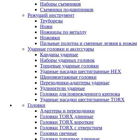
Наборы съемников
Съемники подшипников
Режущий инструмент
Труборезы
Ножи
Ножницы по металлу
Ножовки
Пильные полотна и сменные лезвия к ножам
Ударные головки и аксессуары
Карданы ударные
Наборы ударных головок
Торцевые ударные головки
Ударные насадки шестигранные HEX
Шиномонтажные головки
Переходники-адаптеры ударные
Удлинители ударные
Головки для поврежденного крепежа
Ударные насадки шестигранные TORX
Головки
Адаптеры и переходники
Головки TORX длинные
Головки TORX короткие
Головки TORX с отверстием
Головки свечные
Головки торцевые длинные