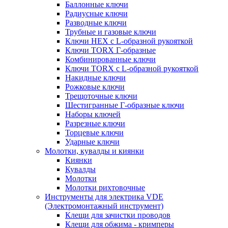
Баллонные ключи
Радиусные ключи
Разводные ключи
Трубные и газовые ключи
Ключи HEX с L-образной рукояткой
Ключи TORX Г-образные
Комбинированные ключи
Ключи TORX с L-образной рукояткой
Накидные ключи
Рожковые ключи
Трещоточные ключи
Шестигранные Г-образные ключи
Наборы ключей
Разрезные ключи
Торцевые ключи
Ударные ключи
Молотки, кувалды и киянки
Киянки
Кувалды
Молотки
Молотки рихтовочные
Инструменты для электрика VDE
(Электромонтажный инструмент)
Клещи для зачистки проводов
Клещи для обжима - кримперы