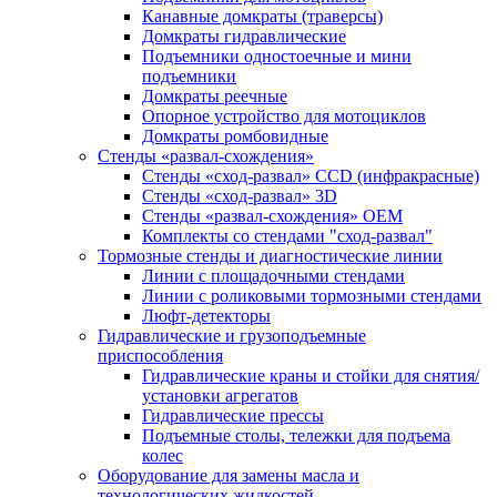
Канавные домкраты (траверсы)
Домкраты гидравлические
Подъемники одностоечные и мини
подъемники
Домкраты реечные
Опорное устройство для мотоциклов
Домкраты ромбовидные
Стенды «развал-схождения»
Стенды «сход-развал» CCD (инфракрасные)
Стенды «сход-развал» 3D
Стенды «развал-схождения» ОЕМ
Комплекты со стендами "сход-развал"
Тормозные стенды и диагностические линии
Линии с площадочными стендами
Линии с роликовыми тормозными стендами
Люфт-детекторы
Гидравлические и грузоподъемные
приспособления
Гидравлические краны и стойки для снятия/
установки агрегатов
Гидравлические прессы
Подъемные столы, тележки для подъема
колес
Оборудование для замены масла и
технологических жидкостей