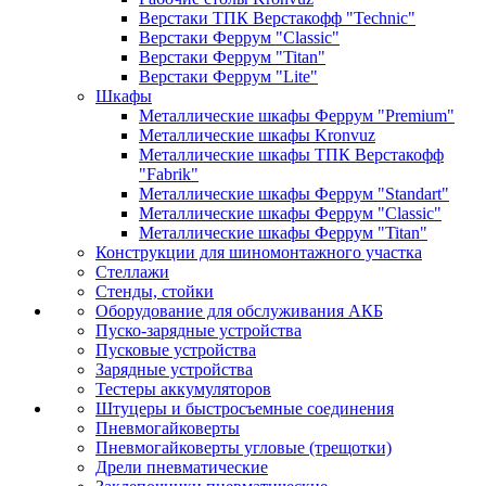
Верстаки ТПК Верстакофф "Technic"
Верстаки Феррум "Classic"
Верстаки Феррум "Titan"
Верстаки Феррум "Lite"
Шкафы
Металлические шкафы Феррум "Premium"
Металлические шкафы Kronvuz
Металлические шкафы ТПК Верстакофф
"Fabrik"
Металлические шкафы Феррум "Standart"
Металлические шкафы Феррум "Classic"
Металлические шкафы Феррум "Titan"
Конструкции для шиномонтажного участка
Стеллажи
Стенды, стойки
Оборудование для обслуживания АКБ
Пуско-зарядные устройства
Пусковые устройства
Зарядные устройства
Тестеры аккумуляторов
Штуцеры и быстросъемные соединения
Пневмогайковерты
Пневмогайковерты угловые (трещотки)
Дрели пневматические