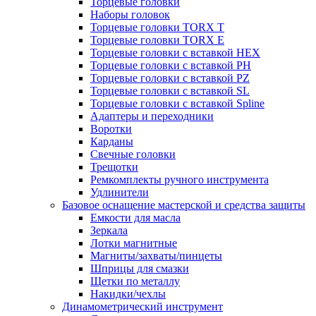
Торцевые головки
Наборы головок
Торцевые головки TORX T
Торцевые головки TORX Е
Торцевые головки с вставкой HEX
Торцевые головки с вставкой PH
Торцевые головки с вставкой PZ
Торцевые головки с вставкой SL
Торцевые головки с вставкой Spline
Адаптеры и переходники
Воротки
Карданы
Свечные головки
Трещотки
Ремкомплекты ручного инструмента
Удлинители
Базовое оснащение мастерской и средства защиты
Емкости для масла
Зеркала
Лотки магнитные
Магниты/захваты/пинцеты
Шприцы для смазки
Щетки по металлу
Накидки/чехлы
Динамометрический инструмент