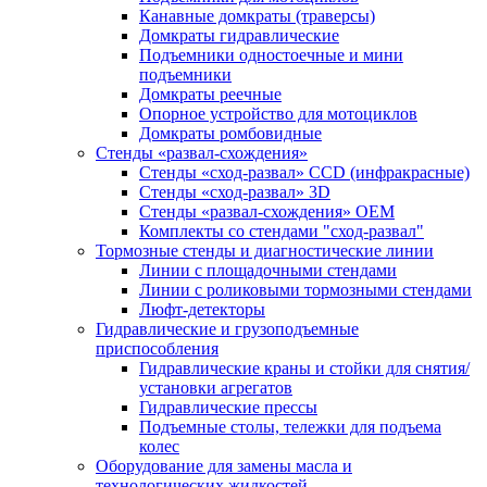
Канавные домкраты (траверсы)
Домкраты гидравлические
Подъемники одностоечные и мини
подъемники
Домкраты реечные
Опорное устройство для мотоциклов
Домкраты ромбовидные
Стенды «развал-схождения»
Стенды «сход-развал» CCD (инфракрасные)
Стенды «сход-развал» 3D
Стенды «развал-схождения» ОЕМ
Комплекты со стендами "сход-развал"
Тормозные стенды и диагностические линии
Линии с площадочными стендами
Линии с роликовыми тормозными стендами
Люфт-детекторы
Гидравлические и грузоподъемные
приспособления
Гидравлические краны и стойки для снятия/
установки агрегатов
Гидравлические прессы
Подъемные столы, тележки для подъема
колес
Оборудование для замены масла и
технологических жидкостей