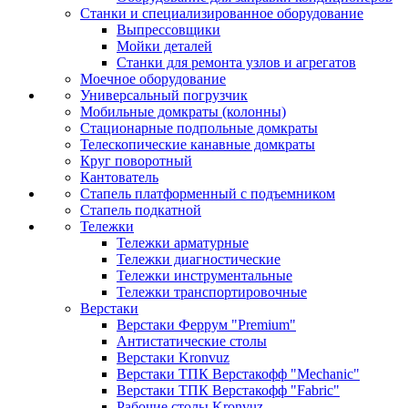
Станки и специализированное оборудование
Выпрессовщики
Мойки деталей
Станки для ремонта узлов и агрегатов
Моечное оборудование
Универсальный погрузчик
Мобильные домкраты (колонны)
Стационарные подпольные домкраты
Телескопические канавные домкраты
Круг поворотный
Кантователь
Стапель платформенный с подъемником
Стапель подкатной
Тележки
Тележки арматурные
Тележки диагностические
Тележки инструментальные
Тележки транспортировочные
Верстаки
Верстаки Феррум "Premium"
Антистатические столы
Верстаки Kronvuz
Верстаки ТПК Верстакофф "Mechanic"
Верстаки ТПК Верстакофф "Fabric"
Рабочие столы Kronvuz