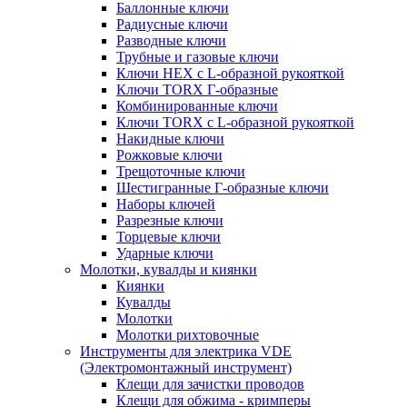
Баллонные ключи
Радиусные ключи
Разводные ключи
Трубные и газовые ключи
Ключи HEX с L-образной рукояткой
Ключи TORX Г-образные
Комбинированные ключи
Ключи TORX с L-образной рукояткой
Накидные ключи
Рожковые ключи
Трещоточные ключи
Шестигранные Г-образные ключи
Наборы ключей
Разрезные ключи
Торцевые ключи
Ударные ключи
Молотки, кувалды и киянки
Киянки
Кувалды
Молотки
Молотки рихтовочные
Инструменты для электрика VDE
(Электромонтажный инструмент)
Клещи для зачистки проводов
Клещи для обжима - кримперы