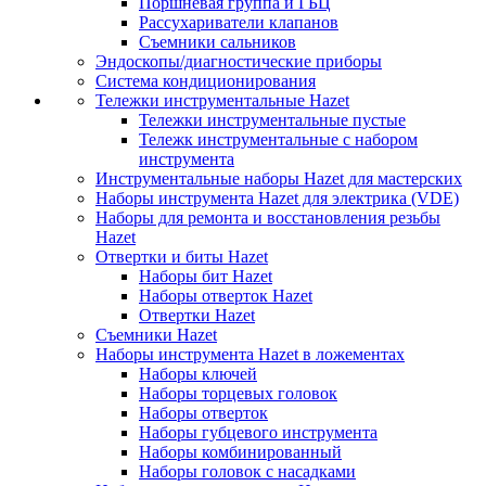
Поршневая группа и ГБЦ
Рассухариватели клапанов
Съемники сальников
Эндоскопы/диагностические приборы
Система кондиционирования
Тележки инструментальные Hazet
Тележки инструментальные пустые
Тележк инструментальные с набором
инструмента
Инструментальные наборы Hazet для мастерских
Наборы инструмента Hazet для электрика (VDE)
Наборы для ремонта и восстановления резьбы
Hazet
Отвертки и биты Hazet
Наборы бит Hazet
Наборы отверток Hazet
Отвертки Hazet
Съемники Hazet
Наборы инструмента Hazet в ложементах
Наборы ключей
Наборы торцевых головок
Наборы отверток
Наборы губцевого инструмента
Наборы комбинированный
Наборы головок с насадками