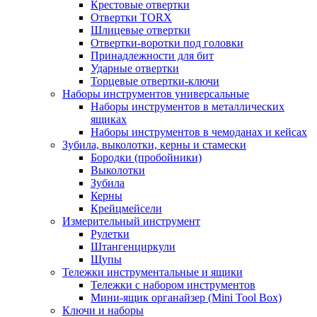
Крестовые отвертки
Отвертки TORX
Шлицевые отвертки
Отвертки-воротки под головки
Принадлежности для бит
Ударные отвертки
Торцевые отвертки-ключи
Наборы инструментов универсальные
Наборы инструментов в металлических
ящиках
Наборы инструментов в чемоданах и кейсах
Зубила, выколотки, керны и стамески
Бородки (пробойники)
Выколотки
Зубила
Керны
Крейцмейсели
Измерительный инструмент
Рулетки
Штангенциркули
Щупы
Тележки инструментальные и ящики
Тележки с набором инструментов
Мини-ящик органайзер (Mini Tool Box)
Ключи и наборы