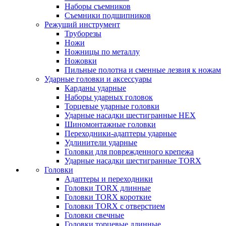
Наборы съемников
Съемники подшипников
Режущий инструмент
Труборезы
Ножи
Ножницы по металлу
Ножовки
Пильные полотна и сменные лезвия к ножам
Ударные головки и аксессуары
Карданы ударные
Наборы ударных головок
Торцевые ударные головки
Ударные насадки шестигранные HEX
Шиномонтажные головки
Переходники-адаптеры ударные
Удлинители ударные
Головки для поврежденного крепежа
Ударные насадки шестигранные TORX
Головки
Адаптеры и переходники
Головки TORX длинные
Головки TORX короткие
Головки TORX с отверстием
Головки свечные
Головки торцевые длинные