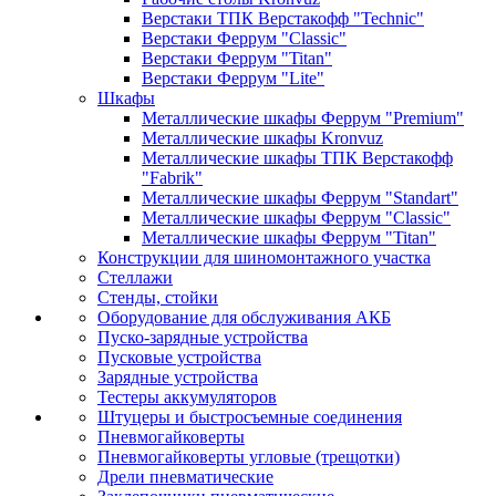
Верстаки ТПК Верстакофф "Technic"
Верстаки Феррум "Classic"
Верстаки Феррум "Titan"
Верстаки Феррум "Lite"
Шкафы
Металлические шкафы Феррум "Premium"
Металлические шкафы Kronvuz
Металлические шкафы ТПК Верстакофф
"Fabrik"
Металлические шкафы Феррум "Standart"
Металлические шкафы Феррум "Classic"
Металлические шкафы Феррум "Titan"
Конструкции для шиномонтажного участка
Стеллажи
Стенды, стойки
Оборудование для обслуживания АКБ
Пуско-зарядные устройства
Пусковые устройства
Зарядные устройства
Тестеры аккумуляторов
Штуцеры и быстросъемные соединения
Пневмогайковерты
Пневмогайковерты угловые (трещотки)
Дрели пневматические