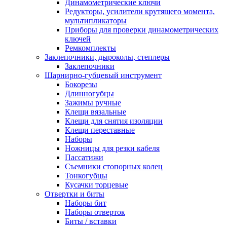
Динамометрические ключи
Редукторы, усилители крутящего момента,
мультипликаторы
Приборы для проверки динамометрических
ключей
Ремкомплекты
Заклепочники, дыроколы, степлеры
Заклепочники
Шарнирно-губцевый инструмент
Бокорезы
Длинногубцы
Зажимы ручные
Клещи вязальные
Клещи для снятия изоляции
Клещи переставные
Наборы
Ножницы для резки кабеля
Пассатижи
Съемники стопорных колец
Тонкогубцы
Кусачки торцевые
Отвертки и биты
Наборы бит
Наборы отверток
Биты / вставки