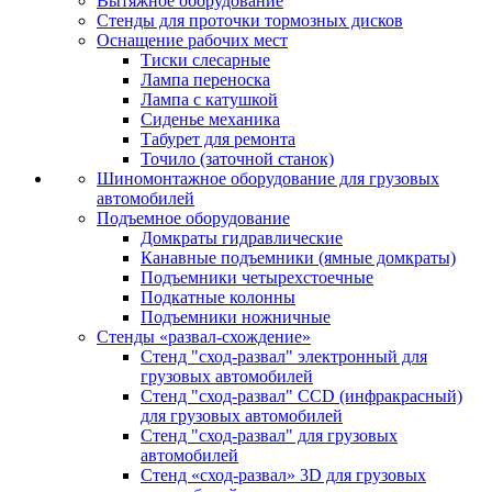
Вытяжное оборудование
Стенды для проточки тормозных дисков
Оснащение рабочих мест
Тиски слесарные
Лампа переноска
Лампа с катушкой
Сиденье механика
Табурет для ремонта
Точило (заточной станок)
Шиномонтажное оборудование для грузовых
автомобилей
Подъемное оборудование
Домкраты гидравлические
Канавные подъемники (ямные домкраты)
Подъемники четырехстоечные
Подкатные колонны
Подъемники ножничные
Стенды «развал-схождение»
Стенд "сход-развал" электронный для
грузовых автомобилей
Стенд "сход-развал" CCD (инфракрасный)
для грузовых автомобилей
Стенд "сход-развал" для грузовых
автомобилей
Стенд «сход-развал» 3D для грузовых