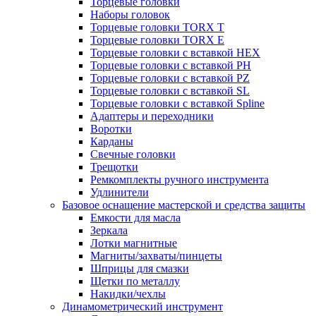
Торцевые головки
Наборы головок
Торцевые головки TORX T
Торцевые головки TORX Е
Торцевые головки с вставкой HEX
Торцевые головки с вставкой PH
Торцевые головки с вставкой PZ
Торцевые головки с вставкой SL
Торцевые головки с вставкой Spline
Адаптеры и переходники
Воротки
Карданы
Свечные головки
Трещотки
Ремкомплекты ручного инструмента
Удлинители
Базовое оснащение мастерской и средства защиты
Емкости для масла
Зеркала
Лотки магнитные
Магниты/захваты/пинцеты
Шприцы для смазки
Щетки по металлу
Накидки/чехлы
Динамометрический инструмент