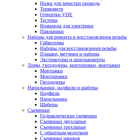
Ножи для зачистки провода
Термометр
Отвертки VDE
Тестеры
Ножницы для электрики
Паяльники
Наборы для ремонта и восстановления резьбы
Гайколомы
Наборы для восстановления резьбы
Плашки, метчики и наборы
Экстракторы и шпильковерты
Ломы, гвоздодеры, монтировки, монтажки
Монтажки
Монтировки
Гвоздодеры
Напильники, надфили и шаберы
Надфили
Напильники
Шаберы
Съемники
Гидравлические съемники
Съемники двухлапые
Съемники трехлапые
С обратным молотком
Съемники шкивов