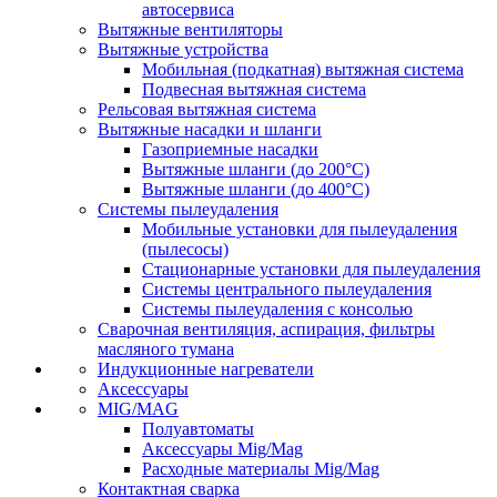
автосервиса
Вытяжные вентиляторы
Вытяжные устройства
Мобильная (подкатная) вытяжная система
Подвесная вытяжная система
Рельсовая вытяжная система
Вытяжные насадки и шланги
Газоприемные насадки
Вытяжные шланги (до 200°C)
Вытяжные шланги (до 400°C)
Системы пылеудаления
Мобильные установки для пылеудаления
(пылесосы)
Стационарные установки для пылеудаления
Системы центрального пылеудаления
Системы пылеудаления с консолью
Сварочная вентиляция, аспирация, фильтры
масляного тумана
Индукционные нагреватели
Аксессуары
MIG/MAG
Полуавтоматы
Аксессуары Mig/Mag
Расходные материалы Mig/Mag
Контактная сварка