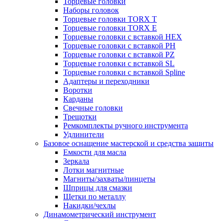
Торцевые головки
Наборы головок
Торцевые головки TORX T
Торцевые головки TORX Е
Торцевые головки с вставкой HEX
Торцевые головки с вставкой PH
Торцевые головки с вставкой PZ
Торцевые головки с вставкой SL
Торцевые головки с вставкой Spline
Адаптеры и переходники
Воротки
Карданы
Свечные головки
Трещотки
Ремкомплекты ручного инструмента
Удлинители
Базовое оснащение мастерской и средства защиты
Емкости для масла
Зеркала
Лотки магнитные
Магниты/захваты/пинцеты
Шприцы для смазки
Щетки по металлу
Накидки/чехлы
Динамометрический инструмент