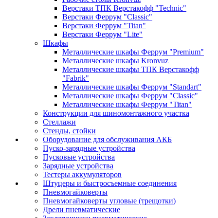
Верстаки ТПК Верстакофф "Technic"
Верстаки Феррум "Classic"
Верстаки Феррум "Titan"
Верстаки Феррум "Lite"
Шкафы
Металлические шкафы Феррум "Premium"
Металлические шкафы Kronvuz
Металлические шкафы ТПК Верстакофф
"Fabrik"
Металлические шкафы Феррум "Standart"
Металлические шкафы Феррум "Classic"
Металлические шкафы Феррум "Titan"
Конструкции для шиномонтажного участка
Стеллажи
Стенды, стойки
Оборудование для обслуживания АКБ
Пуско-зарядные устройства
Пусковые устройства
Зарядные устройства
Тестеры аккумуляторов
Штуцеры и быстросъемные соединения
Пневмогайковерты
Пневмогайковерты угловые (трещотки)
Дрели пневматические