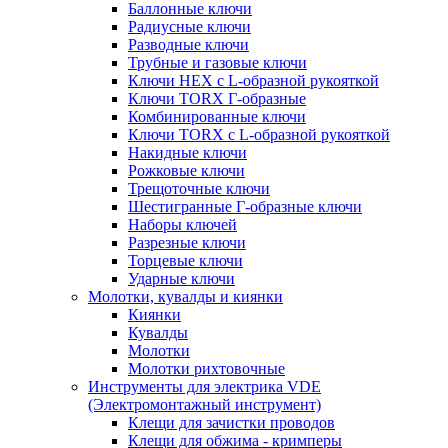
Баллонные ключи
Радиусные ключи
Разводные ключи
Трубные и газовые ключи
Ключи HEX с L-образной рукояткой
Ключи TORX Г-образные
Комбинированные ключи
Ключи TORX с L-образной рукояткой
Накидные ключи
Рожковые ключи
Трещоточные ключи
Шестигранные Г-образные ключи
Наборы ключей
Разрезные ключи
Торцевые ключи
Ударные ключи
Молотки, кувалды и киянки
Киянки
Кувалды
Молотки
Молотки рихтовочные
Инструменты для электрика VDE
(Электромонтажный инструмент)
Клещи для зачистки проводов
Клещи для обжима - кримперы