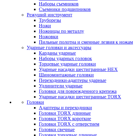
Наборы съемников
Съемники подшипников
Режущий инструмент
Труборезы
Ножи
Ножницы по металлу
Ножовки
Пильные полотна и сменные лезвия к ножам
Ударные головки и аксессуары
Карданы ударные
Наборы ударных головок
Торцевые ударные головки
Ударные насадки шестигранные HEX
Шиномонтажные головки
Переходники-адаптеры ударные
Удлинители ударные
Головки для поврежденного крепежа
Ударные насадки шестигранные TORX
Головки
Адаптеры и переходники
Головки TORX длинные
Головки TORX короткие
Головки TORX с отверстием
Головки свечные
Головки торцевые длинные