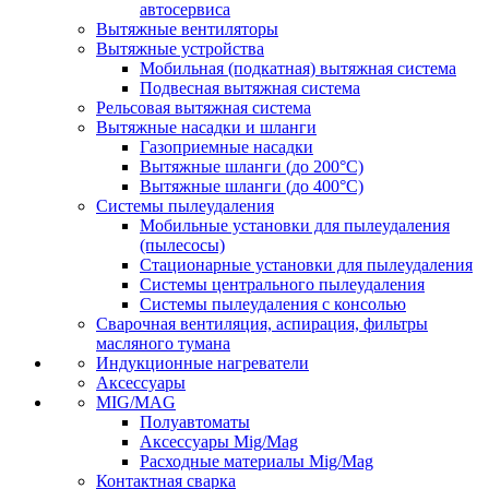
автосервиса
Вытяжные вентиляторы
Вытяжные устройства
Мобильная (подкатная) вытяжная система
Подвесная вытяжная система
Рельсовая вытяжная система
Вытяжные насадки и шланги
Газоприемные насадки
Вытяжные шланги (до 200°C)
Вытяжные шланги (до 400°C)
Системы пылеудаления
Мобильные установки для пылеудаления
(пылесосы)
Стационарные установки для пылеудаления
Системы центрального пылеудаления
Системы пылеудаления с консолью
Сварочная вентиляция, аспирация, фильтры
масляного тумана
Индукционные нагреватели
Аксессуары
MIG/MAG
Полуавтоматы
Аксессуары Mig/Mag
Расходные материалы Mig/Mag
Контактная сварка