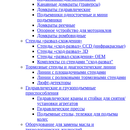
Канавные домкраты (траверсы)
Домкраты гидравлические
Подъемники одностоечные и мини
подъемники
Домкраты реечные
Опорное устройство для мотоциклов
Домкраты ромбовидные
Стенды «развал-схождения»
Стенды «сход-развал» CCD (инфракрасные)
Стенды «сход-развал» 3D
Стенды «развал-схождения» ОЕМ
Комплекты со стендами "сход-развал"
Тормозные стенды и диагностические линии
Линии с площадочными стендами
Линии с роликовыми тормозными стендами
Люфт-детекторы
Гидравлические и грузоподъемные
приспособления
Гидравлические краны и стойки для снятия/
установки агрегатов
Гидравлические прессы
Подъемные столы, тележки для подъема
колес
Оборудование для замены масла и
технологических жидкостей