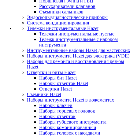
Поршневая группа и ГБЦ
Рассухариватели клапанов
Съемники сальников
Эндоскопы/диагностические приборы
Система кондиционирования
Тележки инструментальные Hazet
Тележки инструментальные пустые
Тележк инструментальные с набором
инструмента
Инструментальные наборы Hazet для мастерских
Наборы инструмента Hazet для электрика (VDE)
Наборы для ремонта и восстановления резьбы
Hazet
Отвертки и биты Hazet
Наборы бит Hazet
Наборы отверток Hazet
Отвертки Hazet
Съемники Hazet
Наборы инструмента Hazet в ложементах
Наборы ключей
Наборы торцевых головок
Наборы отверток
Наборы губцевого инструмента
Наборы комбинированный
Наборы головок с насадками