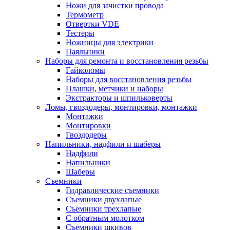
Ножи для зачистки провода
Термометр
Отвертки VDE
Тестеры
Ножницы для электрики
Паяльники
Наборы для ремонта и восстановления резьбы
Гайколомы
Наборы для восстановления резьбы
Плашки, метчики и наборы
Экстракторы и шпильковерты
Ломы, гвоздодеры, монтировки, монтажки
Монтажки
Монтировки
Гвоздодеры
Напильники, надфили и шаберы
Надфили
Напильники
Шаберы
Съемники
Гидравлические съемники
Съемники двухлапые
Съемники трехлапые
С обратным молотком
Съемники шкивов