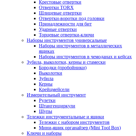
Крестовые отвертки
Отвертки TORX
Шлицевые отвертки
Отвертки-воротки под головки
Принадлежности для бит
Ударные отвертки
Торцевые отвертки-ключи
Наборы инструментов универсальные
Наборы инструментов в металлических
ящиках
Наборы инструментов в чемоданах и кейсах
Зубила, выколотки, керны и стамески
Бородки (пробойники)
Выколотки
Зубила
Керны
Крейцмейсели
Измерительный инструмент
Рулетки
Штангенциркули
Щупы
Тележки инструментальные и ящики
Тележки с набором инструментов
Мини-ящик органайзер (Mini Tool Box)
Ключи и наборы