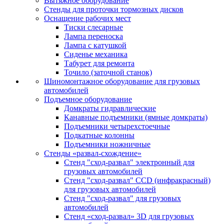
Вытяжное оборудование
Стенды для проточки тормозных дисков
Оснащение рабочих мест
Тиски слесарные
Лампа переноска
Лампа с катушкой
Сиденье механика
Табурет для ремонта
Точило (заточной станок)
Шиномонтажное оборудование для грузовых
автомобилей
Подъемное оборудование
Домкраты гидравлические
Канавные подъемники (ямные домкраты)
Подъемники четырехстоечные
Подкатные колонны
Подъемники ножничные
Стенды «развал-схождение»
Стенд "сход-развал" электронный для
грузовых автомобилей
Стенд "сход-развал" CCD (инфракрасный)
для грузовых автомобилей
Стенд "сход-развал" для грузовых
автомобилей
Стенд «сход-развал» 3D для грузовых