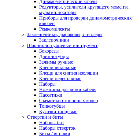
Динамометрические ключи
Редукторы, усилители крутящего момента,
мультипликаторы
Приборы для проверки динамометрических
ключей
Ремкомплекты
Заклепочники, дыроколы, степлеры
Заклепочники
Шарнирно-губцевый инструмент
Бокорезы
Длинногубцы
Зажимы ручные
Клещи вязальные
Клещи для снятия изоляции
Клещи переставные
Наборы
Ножницы для резки кабеля
Пассатижи
Съемники стопорных колец
Тонкогубцы
Кусачки торцевые
Отвертки и биты
Наборы бит
Наборы отверток
Биты / вставки