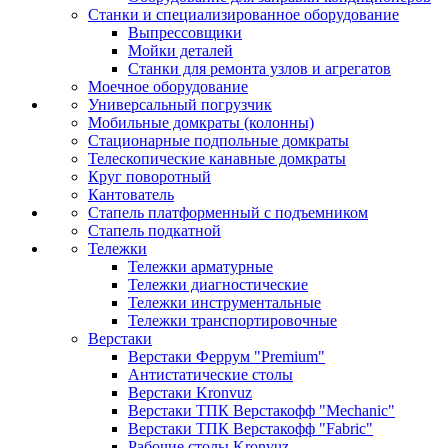
Станки и специализированное оборудование
Выпрессовщики
Мойки деталей
Станки для ремонта узлов и агрегатов
Моечное оборудование
Универсальный погрузчик
Мобильные домкраты (колонны)
Стационарные подпольные домкраты
Телескопические канавные домкраты
Круг поворотный
Кантователь
Стапель платформенный с подъемником
Стапель подкатной
Тележки
Тележки арматурные
Тележки диагностические
Тележки инструментальные
Тележки транспортировочные
Верстаки
Верстаки Феррум "Premium"
Антистатические столы
Верстаки Kronvuz
Верстаки ТПК Верстакофф "Mechanic"
Верстаки ТПК Верстакофф "Fabric"
Рабочие столы Kronvuz