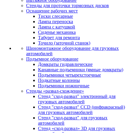
Вытяжное оборудование
Стенды для проточки тормозных дисков
Оснащение рабочих мест
Тиски слесарные
Лампа переноска
Лампа с катушкой
Сиденье механика
Табурет для ремонта
Точило (заточной станок)
Шиномонтажное оборудование для грузовых
автомобилей
Подъемное оборудование
Домкраты гидравлические
Канавные подъемники (ямные домкраты)
Подъемники четырехстоечные
Подкатные колонны
Подъемники ножничные
Стенды «развал-схождение»
Стенд "сход-развал" электронный для
грузовых автомобилей
Стенд "сход-развал" CCD (инфракрасный)
для грузовых автомобилей
Стенд "сход-развал" для грузовых
автомобилей
Стенд «сход-развал» 3D для грузовых