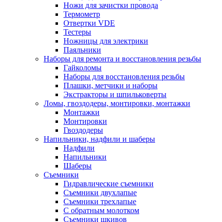
Ножи для зачистки провода
Термометр
Отвертки VDE
Тестеры
Ножницы для электрики
Паяльники
Наборы для ремонта и восстановления резьбы
Гайколомы
Наборы для восстановления резьбы
Плашки, метчики и наборы
Экстракторы и шпильковерты
Ломы, гвоздодеры, монтировки, монтажки
Монтажки
Монтировки
Гвоздодеры
Напильники, надфили и шаберы
Надфили
Напильники
Шаберы
Съемники
Гидравлические съемники
Съемники двухлапые
Съемники трехлапые
С обратным молотком
Съемники шкивов