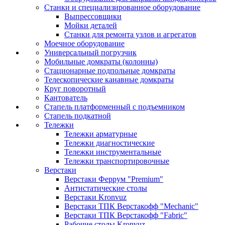
Станки и специализированное оборудование
Выпрессовщики
Мойки деталей
Станки для ремонта узлов и агрегатов
Моечное оборудование
Универсальный погрузчик
Мобильные домкраты (колонны)
Стационарные подпольные домкраты
Телескопические канавные домкраты
Круг поворотный
Кантователь
Стапель платформенный с подъемником
Стапель подкатной
Тележки
Тележки арматурные
Тележки диагностические
Тележки инструментальные
Тележки транспортировочные
Верстаки
Верстаки Феррум "Premium"
Антистатические столы
Верстаки Kronvuz
Верстаки ТПК Верстакофф "Mechanic"
Верстаки ТПК Верстакофф "Fabric"
Рабочие столы Kronvuz