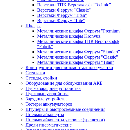
Верстаки ТПК Верстакофф "Technic"
Верстаки Феррум "Classic"
Верстаки Феррум "Titan"
Верстаки Феррум "Lite"
Шкафы
Металлические шкафы Феррум "Premium"
Металлические шкафы Kronvuz
Металлические шкафы ТПК Верстакофф
"Fabrik"
Металлические шкафы Феррум "Standart"
Металлические шкафы Феррум "Classic"
Металлические шкафы Феррум "Titan"
Конструкции для шиномонтажного участка
Стеллажи
Стенды, стойки
Оборудование для обслуживания АКБ
Пуско-зарядные устройства
Пусковые устройства
Зарядные устройства
Тестеры аккумуляторов
Штуцеры и быстросъемные соединения
Пневмогайковерты
Пневмогайковерты угловые (трещотки)
Дрели пневматические