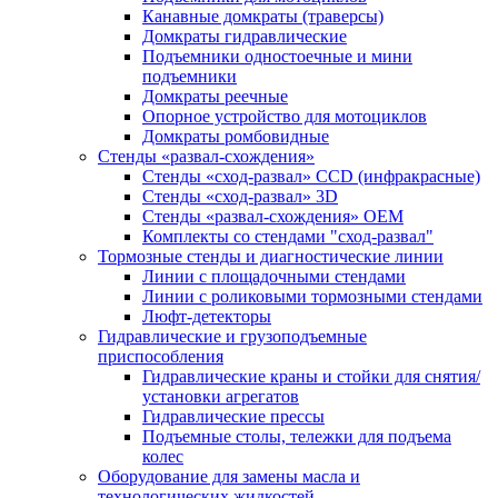
Канавные домкраты (траверсы)
Домкраты гидравлические
Подъемники одностоечные и мини
подъемники
Домкраты реечные
Опорное устройство для мотоциклов
Домкраты ромбовидные
Стенды «развал-схождения»
Стенды «сход-развал» CCD (инфракрасные)
Стенды «сход-развал» 3D
Стенды «развал-схождения» ОЕМ
Комплекты со стендами "сход-развал"
Тормозные стенды и диагностические линии
Линии с площадочными стендами
Линии с роликовыми тормозными стендами
Люфт-детекторы
Гидравлические и грузоподъемные
приспособления
Гидравлические краны и стойки для снятия/
установки агрегатов
Гидравлические прессы
Подъемные столы, тележки для подъема
колес
Оборудование для замены масла и
технологических жидкостей