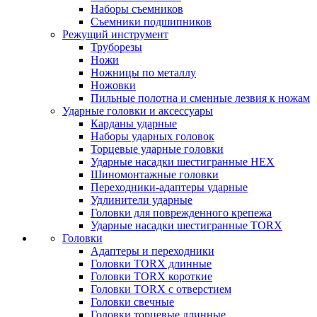
Наборы съемников
Съемники подшипников
Режущий инструмент
Труборезы
Ножи
Ножницы по металлу
Ножовки
Пильные полотна и сменные лезвия к ножам
Ударные головки и аксессуары
Карданы ударные
Наборы ударных головок
Торцевые ударные головки
Ударные насадки шестигранные HEX
Шиномонтажные головки
Переходники-адаптеры ударные
Удлинители ударные
Головки для поврежденного крепежа
Ударные насадки шестигранные TORX
Головки
Адаптеры и переходники
Головки TORX длинные
Головки TORX короткие
Головки TORX с отверстием
Головки свечные
Головки торцевые длинные