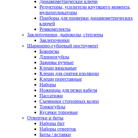
Динамометрические ключи
Редукторы, усилители крутящего момента,
мультипликаторы
Приборы для проверки динамометрических
ключей
Ремкомплекты
Заклепочники, дыроколы, степлеры
Заклепочники
Шарнирно-губцевый инструмент
Бокорезы
Длинногубцы
Зажимы ручные
Клещи вязальные
Клещи для снятия изоляции
Клещи переставные
Наборы
Ножницы для резки кабеля
Пассатижи
Съемники стопорных колец
Тонкогубцы
Кусачки торцевые
Отвертки и биты
Наборы бит
Наборы отверток
Биты / вставки