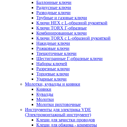
Баллонные ключи
Радиусные ключи
Разводные ключи
Трубные и газовые ключи
Ключи HEX с L-образной рукояткой
Ключи TORX Г-образные
Комбинированные ключи
Ключи TORX с L-образной рукояткой
Накидные ключи
Рожковые ключи
Трещоточные ключи
Шестигранные Г-образные ключи
Наборы ключей
Разрезные ключи
Торцевые ключи
Ударные ключи
Молотки, кувалды и киянки
Киянки
Кувалды
Молотки
Молотки рихтовочные
Инструменты для электрика VDE
(Электромонтажный инструмент)
Клещи для зачистки проводов
Клещи для обжима - кримперы