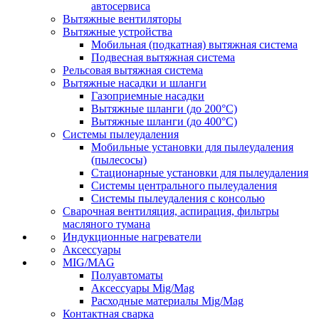
автосервиса
Вытяжные вентиляторы
Вытяжные устройства
Мобильная (подкатная) вытяжная система
Подвесная вытяжная система
Рельсовая вытяжная система
Вытяжные насадки и шланги
Газоприемные насадки
Вытяжные шланги (до 200°C)
Вытяжные шланги (до 400°C)
Системы пылеудаления
Мобильные установки для пылеудаления
(пылесосы)
Стационарные установки для пылеудаления
Системы центрального пылеудаления
Системы пылеудаления с консолью
Сварочная вентиляция, аспирация, фильтры
масляного тумана
Индукционные нагреватели
Аксессуары
MIG/MAG
Полуавтоматы
Аксессуары Mig/Mag
Расходные материалы Mig/Mag
Контактная сварка