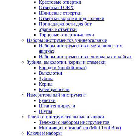
Крестовые отвертки
Отвертки TORX
Шлицевые отвертки
Отвертки-воротки под головки
Принадлежности для бит
Ударные отвертки
Торцевые отвертки-ключи
Наборы инструментов универсальные
Наборы инструментов в металлических
ящиках
Наборы инструментов в чемоданах и кейсах
Зубила, выколотки, керны и стамески
Бородки (пробойники)
Выколотки
Зубила
Керны
Крейцмейсели
Измерительный инструмент
Рулетки
Штангенциркули
Щупы
Тележки инструментальные и ящики
Тележки с набором инструментов
Мини-ящик органайзер (Mini Tool Box)
Ключи и наборы