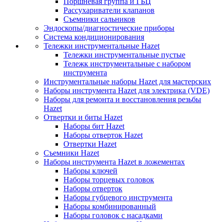
Поршневая группа и ГБЦ
Рассухариватели клапанов
Съемники сальников
Эндоскопы/диагностические приборы
Система кондиционирования
Тележки инструментальные Hazet
Тележки инструментальные пустые
Тележк инструментальные с набором
инструмента
Инструментальные наборы Hazet для мастерских
Наборы инструмента Hazet для электрика (VDE)
Наборы для ремонта и восстановления резьбы
Hazet
Отвертки и биты Hazet
Наборы бит Hazet
Наборы отверток Hazet
Отвертки Hazet
Съемники Hazet
Наборы инструмента Hazet в ложементах
Наборы ключей
Наборы торцевых головок
Наборы отверток
Наборы губцевого инструмента
Наборы комбинированный
Наборы головок с насадками