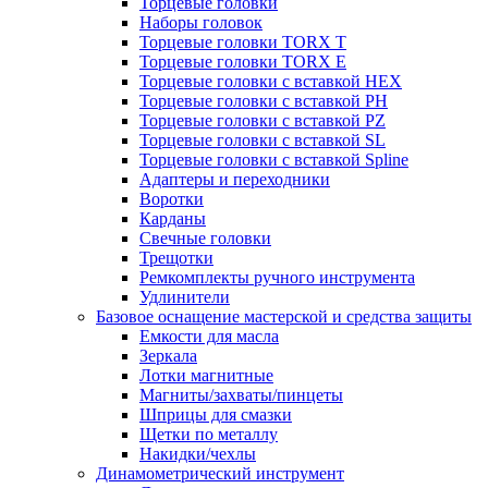
Торцевые головки
Наборы головок
Торцевые головки TORX T
Торцевые головки TORX Е
Торцевые головки с вставкой HEX
Торцевые головки с вставкой PH
Торцевые головки с вставкой PZ
Торцевые головки с вставкой SL
Торцевые головки с вставкой Spline
Адаптеры и переходники
Воротки
Карданы
Свечные головки
Трещотки
Ремкомплекты ручного инструмента
Удлинители
Базовое оснащение мастерской и средства защиты
Емкости для масла
Зеркала
Лотки магнитные
Магниты/захваты/пинцеты
Шприцы для смазки
Щетки по металлу
Накидки/чехлы
Динамометрический инструмент