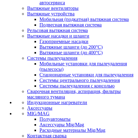
автосервиса
Вытяжные вентиляторы
Вытяжные устройства
Мобильная (подкатная) вытяжная система
Подвесная вытяжная система
Рельсовая вытяжная система
Вытяжные насадки и шланги
Газоприемные насадки
Вытяжные шланги (до 200°C)
Вытяжные шланги (до 400°C)
Системы пылеудаления
Мобильные установки для пылеудаления
(пылесосы)
Стационарные установки для пылеудаления
Системы центрального пылеудаления
Системы пылеудаления с консолью
Сварочная вентиляция, аспирация, фильтры
масляного тумана
Индукционные нагреватели
Аксессуары
MIG/MAG
Полуавтоматы
Аксессуары Mig/Mag
Расходные материалы Mig/Mag
Контактная сварка