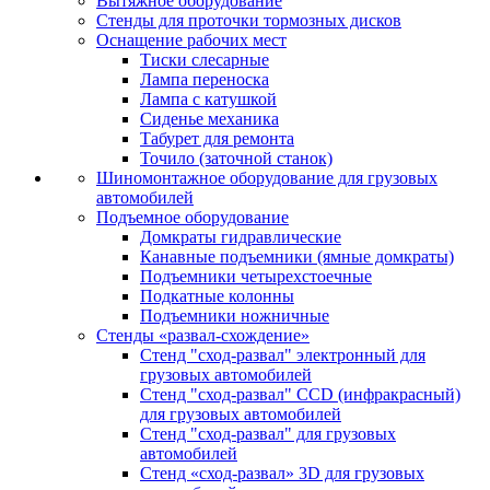
Вытяжное оборудование
Стенды для проточки тормозных дисков
Оснащение рабочих мест
Тиски слесарные
Лампа переноска
Лампа с катушкой
Сиденье механика
Табурет для ремонта
Точило (заточной станок)
Шиномонтажное оборудование для грузовых
автомобилей
Подъемное оборудование
Домкраты гидравлические
Канавные подъемники (ямные домкраты)
Подъемники четырехстоечные
Подкатные колонны
Подъемники ножничные
Стенды «развал-схождение»
Стенд "сход-развал" электронный для
грузовых автомобилей
Стенд "сход-развал" CCD (инфракрасный)
для грузовых автомобилей
Стенд "сход-развал" для грузовых
автомобилей
Стенд «сход-развал» 3D для грузовых