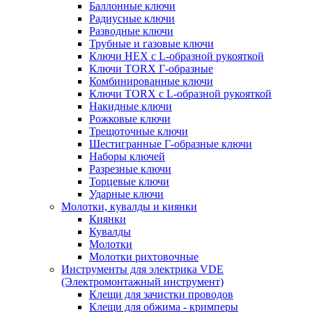
Баллонные ключи
Радиусные ключи
Разводные ключи
Трубные и газовые ключи
Ключи HEX с L-образной рукояткой
Ключи TORX Г-образные
Комбинированные ключи
Ключи TORX с L-образной рукояткой
Накидные ключи
Рожковые ключи
Трещоточные ключи
Шестигранные Г-образные ключи
Наборы ключей
Разрезные ключи
Торцевые ключи
Ударные ключи
Молотки, кувалды и киянки
Киянки
Кувалды
Молотки
Молотки рихтовочные
Инструменты для электрика VDE
(Электромонтажный инструмент)
Клещи для зачистки проводов
Клещи для обжима - кримперы