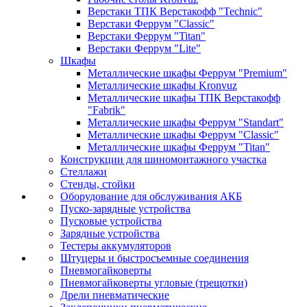
Верстаки ТПК Верстакофф "Technic"
Верстаки Феррум "Classic"
Верстаки Феррум "Titan"
Верстаки Феррум "Lite"
Шкафы
Металлические шкафы Феррум "Premium"
Металлические шкафы Kronvuz
Металлические шкафы ТПК Верстакофф
"Fabrik"
Металлические шкафы Феррум "Standart"
Металлические шкафы Феррум "Classic"
Металлические шкафы Феррум "Titan"
Конструкции для шиномонтажного участка
Стеллажи
Стенды, стойки
Оборудование для обслуживания АКБ
Пуско-зарядные устройства
Пусковые устройства
Зарядные устройства
Тестеры аккумуляторов
Штуцеры и быстросъемные соединения
Пневмогайковерты
Пневмогайковерты угловые (трещотки)
Дрели пневматические