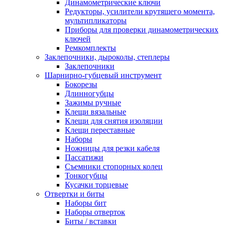
Динамометрические ключи
Редукторы, усилители крутящего момента,
мультипликаторы
Приборы для проверки динамометрических
ключей
Ремкомплекты
Заклепочники, дыроколы, степлеры
Заклепочники
Шарнирно-губцевый инструмент
Бокорезы
Длинногубцы
Зажимы ручные
Клещи вязальные
Клещи для снятия изоляции
Клещи переставные
Наборы
Ножницы для резки кабеля
Пассатижи
Съемники стопорных колец
Тонкогубцы
Кусачки торцевые
Отвертки и биты
Наборы бит
Наборы отверток
Биты / вставки