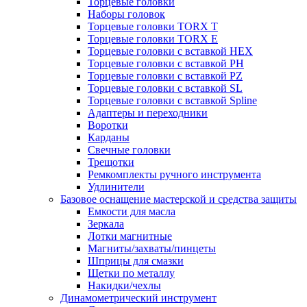
Торцевые головки
Наборы головок
Торцевые головки TORX T
Торцевые головки TORX Е
Торцевые головки с вставкой HEX
Торцевые головки с вставкой PH
Торцевые головки с вставкой PZ
Торцевые головки с вставкой SL
Торцевые головки с вставкой Spline
Адаптеры и переходники
Воротки
Карданы
Свечные головки
Трещотки
Ремкомплекты ручного инструмента
Удлинители
Базовое оснащение мастерской и средства защиты
Емкости для масла
Зеркала
Лотки магнитные
Магниты/захваты/пинцеты
Шприцы для смазки
Щетки по металлу
Накидки/чехлы
Динамометрический инструмент