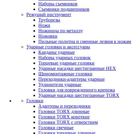
Наборы съемников
Съемники подшипников
Режущий инструмент
Труборезы
Ножи
Ножницы по металлу
Ножовки
Пильные полотна и сменные лезвия к ножам
Ударные головки и аксессуары
Карданы ударные
Наборы ударных головок
Торцевые ударные головки
Ударные насадки шестигранные HEX
Шиномонтажные головки
Переходники-адаптеры ударные
Удлинители ударные
Головки для поврежденного крепежа
Ударные насадки шестигранные TORX
Головки
Адаптеры и переходники
Головки TORX длинные
Головки TORX короткие
Головки TORX с отверстием
Головки свечные
Головки торцевые длинные