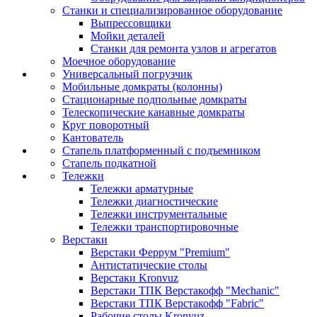
Станки и специализированное оборудование
Выпрессовщики
Мойки деталей
Станки для ремонта узлов и агрегатов
Моечное оборудование
Универсальный погрузчик
Мобильные домкраты (колонны)
Стационарные подпольные домкраты
Телескопические канавные домкраты
Круг поворотный
Кантователь
Стапель платформенный с подъемником
Стапель подкатной
Тележки
Тележки арматурные
Тележки диагностические
Тележки инструментальные
Тележки транспортировочные
Верстаки
Верстаки Феррум "Premium"
Антистатические столы
Верстаки Kronvuz
Верстаки ТПК Верстакофф "Mechanic"
Верстаки ТПК Верстакофф "Fabric"
Рабочие столы Kronvuz