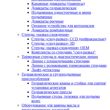
Канавные домкраты (траверсы)
Домкраты гидравлические
Подъемники одностоечные и мини
подъемники
Домкраты реечные
Опорное устройство для мотоциклов
Домкраты ромбовидные
Стенды «развал-схождения»
Стенды «сход-развал» CCD (инфракрасные)
Стенды «сход-развал» 3D
Стенды «развал-схождения» ОЕМ
Комплекты со стендами "сход-развал"
Тормозные стенды и диагностические линии
Линии с площадочными стендами
Линии с роликовыми тормозными стендами
Люфт-детекторы
Гидравлические и грузоподъемные
приспособления
Гидравлические краны и стойки для снятия/
установки агрегатов
Гидравлические прессы
Подъемные столы, тележки для подъема
колес
Оборудование для замены масла и
технологических жидкостей