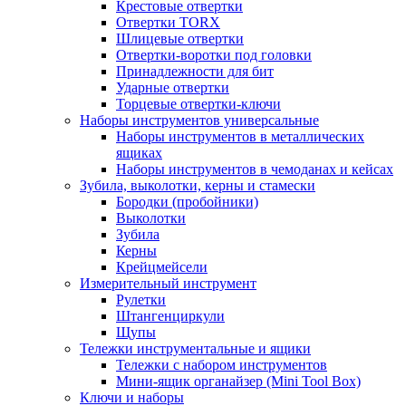
Крестовые отвертки
Отвертки TORX
Шлицевые отвертки
Отвертки-воротки под головки
Принадлежности для бит
Ударные отвертки
Торцевые отвертки-ключи
Наборы инструментов универсальные
Наборы инструментов в металлических
ящиках
Наборы инструментов в чемоданах и кейсах
Зубила, выколотки, керны и стамески
Бородки (пробойники)
Выколотки
Зубила
Керны
Крейцмейсели
Измерительный инструмент
Рулетки
Штангенциркули
Щупы
Тележки инструментальные и ящики
Тележки с набором инструментов
Мини-ящик органайзер (Mini Tool Box)
Ключи и наборы