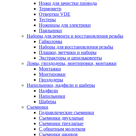
Ножи для зачистки провода
Термометр
Отвертки VDE
Тестеры
Ножницы для электрики
Паяльники
Наборы для ремонта и восстановления резьбы
Гайколомы
Наборы для восстановления резьбы
Плашки, метчики и наборы
Экстракторы и шпильковерты
Ломы, гвоздодеры, монтировки, монтажки
Монтажки
Монтировки
Гвоздодеры
Напильники, надфили и шаберы
Надфили
Напильники
Шаберы
Съемники
Гидравлические съемники
Съемники двухлапые
Съемники трехлапые
С обратным молотком
Съемники шкивов