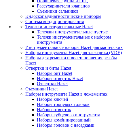
Поршневая группа и ГБЦ
Рассухариватели клапанов
Съемники сальников
Эндоскопы/диагностические приборы
Система кондиционирования
Тележки инструментальные Hazet
Тележки инструментальные пустые
Тележк инструментальные с набором
инструмента
Инструментальные наборы Hazet для мастерских
Наборы инструмента Hazet для электрика (VDE)
Наборы для ремонта и восстановления резьбы
Hazet
Отвертки и биты Hazet
Наборы бит Hazet
Наборы отверток Hazet
Отвертки Hazet
Съемники Hazet
Наборы инструмента Hazet в ложементах
Наборы ключей
Наборы торцевых головок
Наборы отверток
Наборы губцевого инструмента
Наборы комбинированный
Наборы головок с насадками