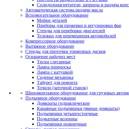
Солидолонагнетатели, шприцы и раздача кон
Автоматическая система раздачи масла
Вспомогательное оборудование
Мойки деталей
Приборы для проверки и регулировки фар
Стенды для переборки двигателей
Тележки для перемещения автомобилей
Компрессорное оборудование
Вытяжное оборудование
Стенды для проточки тормозных дисков
Оснащение рабочих мест
Тиски слесарные
Лампа переноска
Лампа с катушкой
Сиденье механика
Табурет для ремонта
Точило (заточной станок)
Шиномонтажное оборудование для грузовых автом
Подъемное оборудование
Домкраты гидравлические
Канавные подъемники (ямные домкраты)
Подъемники четырехстоечные
Подкатные колонны
Подъемники ножничные