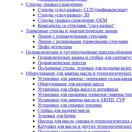
Стенды «развал-схождения»
Стенды «сход-развал» CCD (инфракрасные)
Стенды «сход-развал» 3D
Стенды «развал-схождения» ОЕМ
Комплекты со стендами "сход-развал"
Тормозные стенды и диагностические линии
Линии с площадочными стендами
Линии с роликовыми тормозными стендами
Люфт-детекторы
Гидравлические и грузоподъемные приспособления
Гидравлические краны и стойки для снятия/ус
Гидравлические прессы
Подъемные столы, тележки для подъема колес
Оборудование для замены масла и технологических
Установки для замены / перекачки охлаждаю
Оборудование для раздачи масел
Установки для сбора масел и антифриза
Установки для прокачки тормозов /замены то
Установки для замены масла в АКПП, ГУР
Установки для откачки топлива
Стойка для раздачи масла
Тележки для бочек
Насосы для масла, смазки и технологических
Катушки для масла и других технологических
Пистолеты раздаточные и счетчики