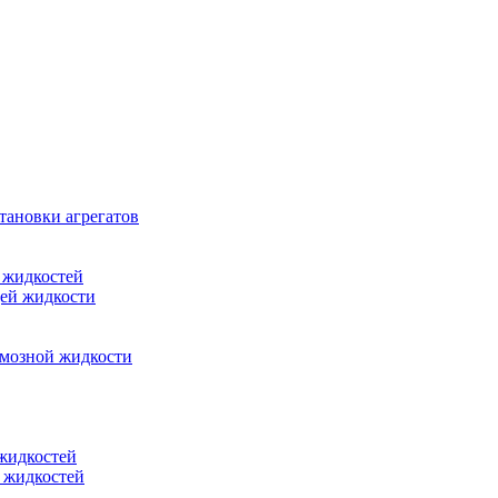
тановки агрегатов
 жидкостей
щей жидкости
рмозной жидкости
 жидкостей
 жидкостей