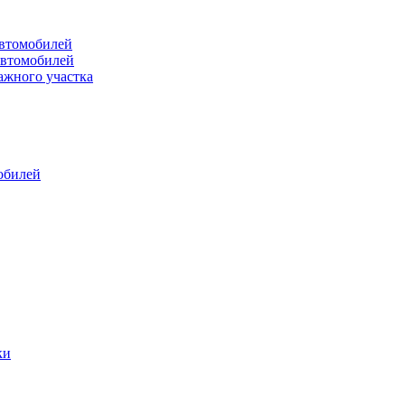
втомобилей
автомобилей
ажного участка
обилей
ки