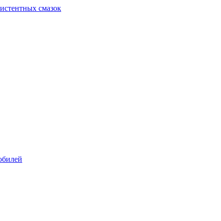
систентных смазок
обилей