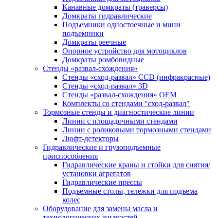
Канавные домкраты (траверсы)
Домкраты гидравлические
Подъемники одностоечные и мини
подъемники
Домкраты реечные
Опорное устройство для мотоциклов
Домкраты ромбовидные
Стенды «развал-схождения»
Стенды «сход-развал» CCD (инфракрасные)
Стенды «сход-развал» 3D
Стенды «развал-схождения» ОЕМ
Комплекты со стендами "сход-развал"
Тормозные стенды и диагностические линии
Линии с площадочными стендами
Линии с роликовыми тормозными стендами
Люфт-детекторы
Гидравлические и грузоподъемные
приспособления
Гидравлические краны и стойки для снятия/
установки агрегатов
Гидравлические прессы
Подъемные столы, тележки для подъема
колес
Оборудование для замены масла и
технологических жидкостей