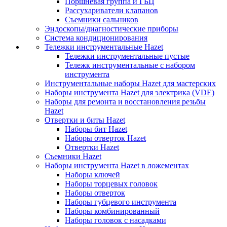
Поршневая группа и ГБЦ
Рассухариватели клапанов
Съемники сальников
Эндоскопы/диагностические приборы
Система кондиционирования
Тележки инструментальные Hazet
Тележки инструментальные пустые
Тележк инструментальные с набором
инструмента
Инструментальные наборы Hazet для мастерских
Наборы инструмента Hazet для электрика (VDE)
Наборы для ремонта и восстановления резьбы
Hazet
Отвертки и биты Hazet
Наборы бит Hazet
Наборы отверток Hazet
Отвертки Hazet
Съемники Hazet
Наборы инструмента Hazet в ложементах
Наборы ключей
Наборы торцевых головок
Наборы отверток
Наборы губцевого инструмента
Наборы комбинированный
Наборы головок с насадками