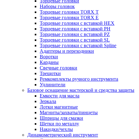
Торцевые головки
Наборы головок
Торцевые головки TORX T
Торцевые головки TORX Е
Торцевые головки с вставкой HEX
Торцевые головки с вставкой PH
Торцевые головки с вставкой PZ
Торцевые головки с вставкой SL
Торцевые головки с вставкой Spline
Адаптеры и переходники
Воротки
Карданы
Свечные головки
Трещотки
Ремкомплекты ручного инструмента
Удлинители
Базовое оснащение мастерской и средства защиты
Емкости для масла
Зеркала
Лотки магнитные
Магниты/захваты/пинцеты
Шприцы для смазки
Щетки по металлу
Накидки/чехлы
Динамометрический инструмент