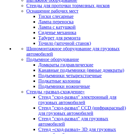
Вытяжное оборудование
Стенды для проточки тормозных дисков
Оснащение рабочих мест
Тиски слесарные
Лампа переноска
Лампа с катушкой
Сиденье механика
Табурет для ремонта
Точило (заточной станок)
Шиномонтажное оборудование для грузовых
автомобилей
Подъемное оборудование
Домкраты гидравлические
Канавные подъемники (ямные домкраты)
Подъемники четырехстоечные
Подкатные колонны
Подъемники ножничные
Стенды «развал-схождение»
Стенд "сход-развал" электронный для
грузовых автомобилей
Стенд "сход-развал" CCD (инфракрасный)
для грузовых автомобилей
Стенд "сход-развал" для грузовых
автомобилей
Стенд «сход-развал» 3D для грузовых