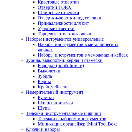
Крестовые отвертки
Отвертки TORX
Шлицевые отвертки
Отвертки-воротки под головки
Принадлежности для бит
Ударные отвертки
Торцевые отвертки-ключи
Наборы инструментов универсальные
Наборы инструментов в металлических
ящиках
Наборы инструментов в чемоданах и кейсах
Зубила, выколотки, керны и стамески
Бородки (пробойники)
Выколотки
Зубила
Керны
Крейцмейсели
Измерительный инструмент
Рулетки
Штангенциркули
Щупы
Тележки инструментальные и ящики
Тележки с набором инструментов
Мини-ящик органайзер (Mini Tool Box)
Ключи и наборы