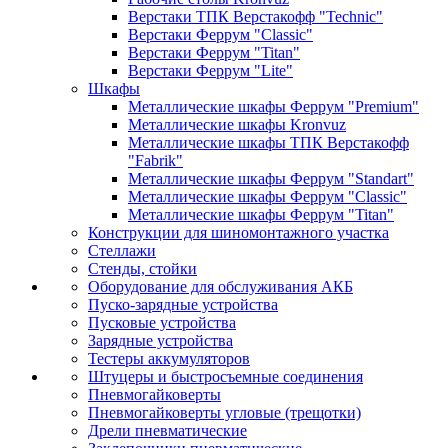
Верстаки ТПК Верстакофф "Technic"
Верстаки Феррум "Classic"
Верстаки Феррум "Titan"
Верстаки Феррум "Lite"
Шкафы
Металлические шкафы Феррум "Premium"
Металлические шкафы Kronvuz
Металлические шкафы ТПК Верстакофф
"Fabrik"
Металлические шкафы Феррум "Standart"
Металлические шкафы Феррум "Classic"
Металлические шкафы Феррум "Titan"
Конструкции для шиномонтажного участка
Стеллажи
Стенды, стойки
Оборудование для обслуживания АКБ
Пуско-зарядные устройства
Пусковые устройства
Зарядные устройства
Тестеры аккумуляторов
Штуцеры и быстросъемные соединения
Пневмогайковерты
Пневмогайковерты угловые (трещотки)
Дрели пневматические