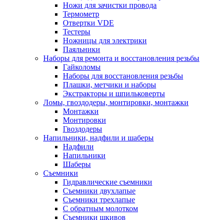
Ножи для зачистки провода
Термометр
Отвертки VDE
Тестеры
Ножницы для электрики
Паяльники
Наборы для ремонта и восстановления резьбы
Гайколомы
Наборы для восстановления резьбы
Плашки, метчики и наборы
Экстракторы и шпильковерты
Ломы, гвоздодеры, монтировки, монтажки
Монтажки
Монтировки
Гвоздодеры
Напильники, надфили и шаберы
Надфили
Напильники
Шаберы
Съемники
Гидравлические съемники
Съемники двухлапые
Съемники трехлапые
С обратным молотком
Съемники шкивов