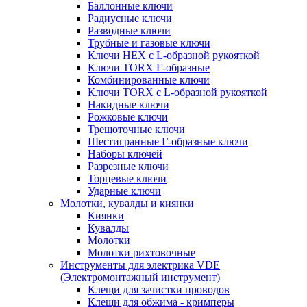
Баллонные ключи
Радиусные ключи
Разводные ключи
Трубные и газовые ключи
Ключи HEX с L-образной рукояткой
Ключи TORX Г-образные
Комбинированные ключи
Ключи TORX с L-образной рукояткой
Накидные ключи
Рожковые ключи
Трещоточные ключи
Шестигранные Г-образные ключи
Наборы ключей
Разрезные ключи
Торцевые ключи
Ударные ключи
Молотки, кувалды и киянки
Киянки
Кувалды
Молотки
Молотки рихтовочные
Инструменты для электрика VDE
(Электромонтажный инструмент)
Клещи для зачистки проводов
Клещи для обжима - кримперы