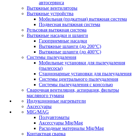
автосервиса
Вытяжные вентиляторы
Вытяжные устройства
Мобильная (подкатная) вытяжная система
Подвесная вытяжная система
Рельсовая вытяжная система
Вытяжные насадки и шланги
Газоприемные насадки
Вытяжные шланги (до 200°C)
Вытяжные шланги (до 400°C)
Системы пылеудаления
Мобильные установки для пылеудаления
(пылесосы)
Стационарные установки для пылеудаления
Системы центрального пылеудаления
Системы пылеудаления с консолью
Сварочная вентиляция, аспирация, фильтры
масляного тумана
Индукционные нагреватели
Аксессуары
MIG/MAG
Полуавтоматы
Аксессуары Mig/Mag
Расходные материалы Mig/Mag
Контактная сварка