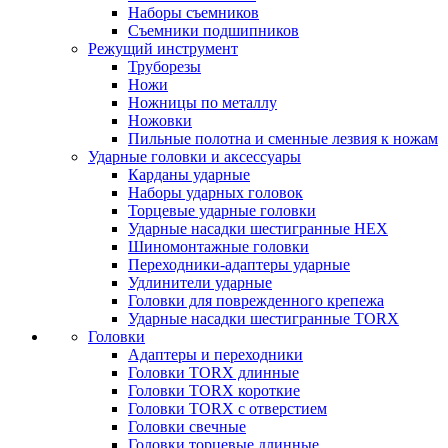
Наборы съемников
Съемники подшипников
Режущий инструмент
Труборезы
Ножи
Ножницы по металлу
Ножовки
Пильные полотна и сменные лезвия к ножам
Ударные головки и аксессуары
Карданы ударные
Наборы ударных головок
Торцевые ударные головки
Ударные насадки шестигранные HEX
Шиномонтажные головки
Переходники-адаптеры ударные
Удлинители ударные
Головки для поврежденного крепежа
Ударные насадки шестигранные TORX
Головки
Адаптеры и переходники
Головки TORX длинные
Головки TORX короткие
Головки TORX с отверстием
Головки свечные
Головки торцевые длинные