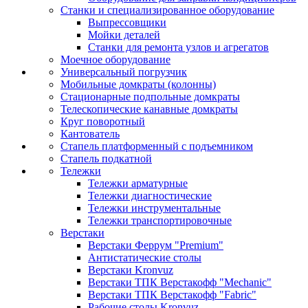
Станки и специализированное оборудование
Выпрессовщики
Мойки деталей
Станки для ремонта узлов и агрегатов
Моечное оборудование
Универсальный погрузчик
Мобильные домкраты (колонны)
Стационарные подпольные домкраты
Телескопические канавные домкраты
Круг поворотный
Кантователь
Стапель платформенный с подъемником
Стапель подкатной
Тележки
Тележки арматурные
Тележки диагностические
Тележки инструментальные
Тележки транспортировочные
Верстаки
Верстаки Феррум "Premium"
Антистатические столы
Верстаки Kronvuz
Верстаки ТПК Верстакофф "Mechanic"
Верстаки ТПК Верстакофф "Fabric"
Рабочие столы Kronvuz