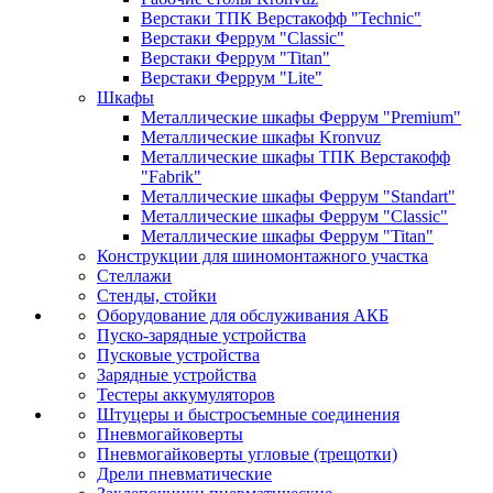
Верстаки ТПК Верстакофф "Technic"
Верстаки Феррум "Classic"
Верстаки Феррум "Titan"
Верстаки Феррум "Lite"
Шкафы
Металлические шкафы Феррум "Premium"
Металлические шкафы Kronvuz
Металлические шкафы ТПК Верстакофф
"Fabrik"
Металлические шкафы Феррум "Standart"
Металлические шкафы Феррум "Classic"
Металлические шкафы Феррум "Titan"
Конструкции для шиномонтажного участка
Стеллажи
Стенды, стойки
Оборудование для обслуживания АКБ
Пуско-зарядные устройства
Пусковые устройства
Зарядные устройства
Тестеры аккумуляторов
Штуцеры и быстросъемные соединения
Пневмогайковерты
Пневмогайковерты угловые (трещотки)
Дрели пневматические