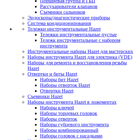
Поршневая группа и ГБЦ
Рассухариватели клапанов
Съемники сальников
Эндоскопы/диагностические приборы
Система кондиционирования
Тележки инструментальные Hazet
Тележки инструментальные пустые
Тележк инструментальные с набором
инструмента
Инструментальные наборы Hazet для мастерских
Наборы инструмента Hazet для электрика (VDE)
Наборы для ремонта и восстановления резьбы
Hazet
Отвертки и биты Hazet
Наборы бит Hazet
Наборы отверток Hazet
Отвертки Hazet
Съемники Hazet
Наборы инструмента Hazet в ложементах
Наборы ключей
Наборы торцевых головок
Наборы отверток
Наборы губцевого инструмента
Наборы комбинированный
Наборы головок с насадками