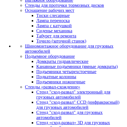
Вытяжное оборудование
Стенды для проточки тормозных дисков
Оснащение рабочих мест
Тиски слесарные
Лампа переноска
Лампа с катушкой
Сиденье механика
Табурет для ремонта
Точило (заточной станок)
Шиномонтажное оборудование для грузовых
автомобилей
Подъемное оборудование
Домкраты гидравлические
Канавные подъемники (ямные домкраты)
Подъемники четырехстоечные
Подкатные колонны
Подъемники ножничные
Стенды «развал-схождение»
Стенд "сход-развал" электронный для
грузовых автомобилей
Стенд "сход-развал" CCD (инфракрасный)
для грузовых автомобилей
Стенд "сход-развал" для грузовых
автомобилей
Стенд «сход-развал» 3D для грузовых