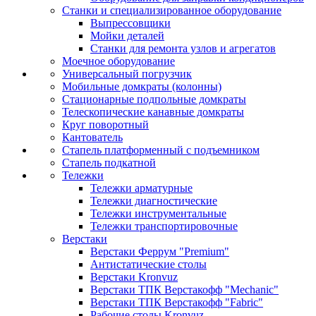
Станки и специализированное оборудование
Выпрессовщики
Мойки деталей
Станки для ремонта узлов и агрегатов
Моечное оборудование
Универсальный погрузчик
Мобильные домкраты (колонны)
Стационарные подпольные домкраты
Телескопические канавные домкраты
Круг поворотный
Кантователь
Стапель платформенный с подъемником
Стапель подкатной
Тележки
Тележки арматурные
Тележки диагностические
Тележки инструментальные
Тележки транспортировочные
Верстаки
Верстаки Феррум "Premium"
Антистатические столы
Верстаки Kronvuz
Верстаки ТПК Верстакофф "Mechanic"
Верстаки ТПК Верстакофф "Fabric"
Рабочие столы Kronvuz