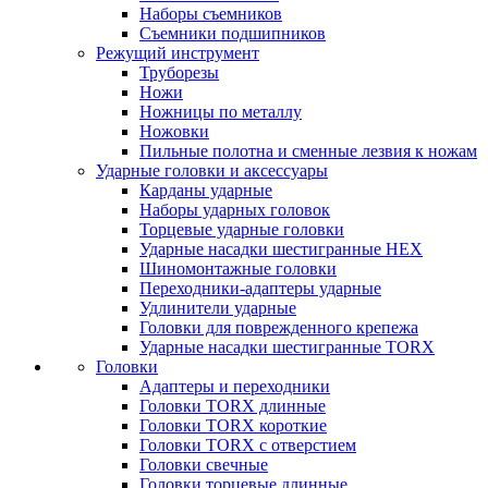
Наборы съемников
Съемники подшипников
Режущий инструмент
Труборезы
Ножи
Ножницы по металлу
Ножовки
Пильные полотна и сменные лезвия к ножам
Ударные головки и аксессуары
Карданы ударные
Наборы ударных головок
Торцевые ударные головки
Ударные насадки шестигранные HEX
Шиномонтажные головки
Переходники-адаптеры ударные
Удлинители ударные
Головки для поврежденного крепежа
Ударные насадки шестигранные TORX
Головки
Адаптеры и переходники
Головки TORX длинные
Головки TORX короткие
Головки TORX с отверстием
Головки свечные
Головки торцевые длинные