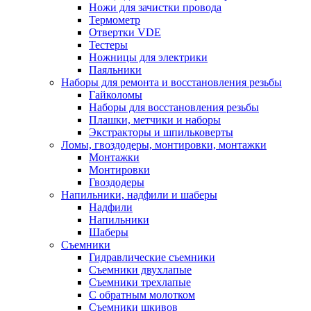
Ножи для зачистки провода
Термометр
Отвертки VDE
Тестеры
Ножницы для электрики
Паяльники
Наборы для ремонта и восстановления резьбы
Гайколомы
Наборы для восстановления резьбы
Плашки, метчики и наборы
Экстракторы и шпильковерты
Ломы, гвоздодеры, монтировки, монтажки
Монтажки
Монтировки
Гвоздодеры
Напильники, надфили и шаберы
Надфили
Напильники
Шаберы
Съемники
Гидравлические съемники
Съемники двухлапые
Съемники трехлапые
С обратным молотком
Съемники шкивов