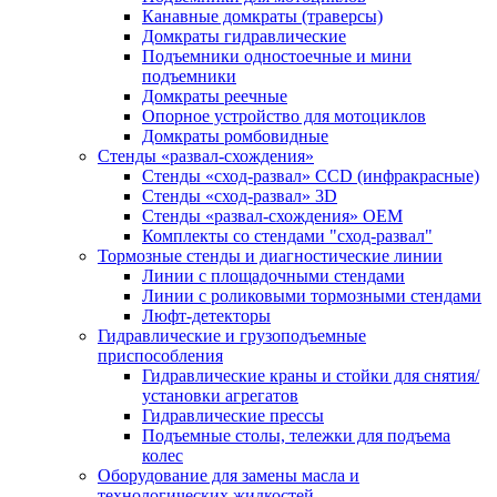
Канавные домкраты (траверсы)
Домкраты гидравлические
Подъемники одностоечные и мини
подъемники
Домкраты реечные
Опорное устройство для мотоциклов
Домкраты ромбовидные
Стенды «развал-схождения»
Стенды «сход-развал» CCD (инфракрасные)
Стенды «сход-развал» 3D
Стенды «развал-схождения» ОЕМ
Комплекты со стендами "сход-развал"
Тормозные стенды и диагностические линии
Линии с площадочными стендами
Линии с роликовыми тормозными стендами
Люфт-детекторы
Гидравлические и грузоподъемные
приспособления
Гидравлические краны и стойки для снятия/
установки агрегатов
Гидравлические прессы
Подъемные столы, тележки для подъема
колес
Оборудование для замены масла и
технологических жидкостей