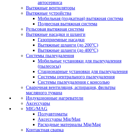
автосервиса
Вытяжные вентиляторы
Вытяжные устройства
Мобильная (подкатная) вытяжная система
Подвесная вытяжная система
Рельсовая вытяжная система
Вытяжные насадки и шланги
Газоприемные насадки
Вытяжные шланги (до 200°C)
Вытяжные шланги (до 400°C)
Системы пылеудаления
Мобильные установки для пылеудаления
(пылесосы)
Стационарные установки для пылеудаления
Системы центрального пылеудаления
Системы пылеудаления с консолью
Сварочная вентиляция, аспирация, фильтры
масляного тумана
Индукционные нагреватели
Аксессуары
MIG/MAG
Полуавтоматы
Аксессуары Mig/Mag
Расходные материалы Mig/Mag
Контактная сварка