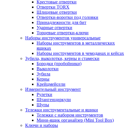
Крестовые отвертки
Отвертки TORX
Шлицевые отвертки
Отвертки-воротки под головки
Принадлежности для бит
Ударные отвертки
Торцевые отвертки-ключи
Наборы инструментов универсальные
Наборы инструментов в металлических
ящиках
Наборы инструментов в чемоданах и кейсах
Зубила, выколотки, керны и стамески
Бородки (пробойники)
Выколотки
Зубила
Керны
Крейцмейсели
Измерительный инструмент
Рулетки
Штангенциркули
Щупы
Тележки инструментальные и ящики
Тележки с набором инструментов
Мини-ящик органайзер (Mini Tool Box)
Ключи и наборы