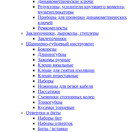
Динамометрические ключи
Редукторы, усилители крутящего момента,
мультипликаторы
Приборы для проверки динамометрических
ключей
Ремкомплекты
Заклепочники, дыроколы, степлеры
Заклепочники
Шарнирно-губцевый инструмент
Бокорезы
Длинногубцы
Зажимы ручные
Клещи вязальные
Клещи для снятия изоляции
Клещи переставные
Наборы
Ножницы для резки кабеля
Пассатижи
Съемники стопорных колец
Тонкогубцы
Кусачки торцевые
Отвертки и биты
Наборы бит
Наборы отверток
Биты / вставки