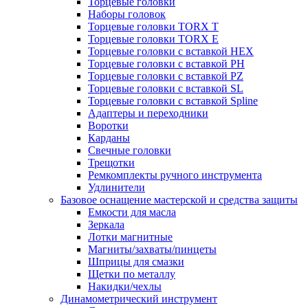
Торцевые головки
Наборы головок
Торцевые головки TORX T
Торцевые головки TORX Е
Торцевые головки с вставкой HEX
Торцевые головки с вставкой PH
Торцевые головки с вставкой PZ
Торцевые головки с вставкой SL
Торцевые головки с вставкой Spline
Адаптеры и переходники
Воротки
Карданы
Свечные головки
Трещотки
Ремкомплекты ручного инструмента
Удлинители
Базовое оснащение мастерской и средства защиты
Емкости для масла
Зеркала
Лотки магнитные
Магниты/захваты/пинцеты
Шприцы для смазки
Щетки по металлу
Накидки/чехлы
Динамометрический инструмент