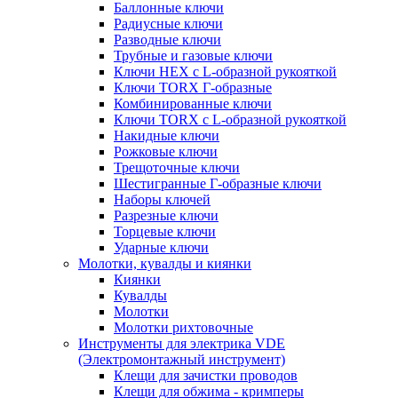
Баллонные ключи
Радиусные ключи
Разводные ключи
Трубные и газовые ключи
Ключи HEX с L-образной рукояткой
Ключи TORX Г-образные
Комбинированные ключи
Ключи TORX с L-образной рукояткой
Накидные ключи
Рожковые ключи
Трещоточные ключи
Шестигранные Г-образные ключи
Наборы ключей
Разрезные ключи
Торцевые ключи
Ударные ключи
Молотки, кувалды и киянки
Киянки
Кувалды
Молотки
Молотки рихтовочные
Инструменты для электрика VDE
(Электромонтажный инструмент)
Клещи для зачистки проводов
Клещи для обжима - кримперы