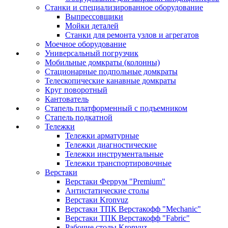
Станки и специализированное оборудование
Выпрессовщики
Мойки деталей
Станки для ремонта узлов и агрегатов
Моечное оборудование
Универсальный погрузчик
Мобильные домкраты (колонны)
Стационарные подпольные домкраты
Телескопические канавные домкраты
Круг поворотный
Кантователь
Стапель платформенный с подъемником
Стапель подкатной
Тележки
Тележки арматурные
Тележки диагностические
Тележки инструментальные
Тележки транспортировочные
Верстаки
Верстаки Феррум "Premium"
Антистатические столы
Верстаки Kronvuz
Верстаки ТПК Верстакофф "Mechanic"
Верстаки ТПК Верстакофф "Fabric"
Рабочие столы Kronvuz