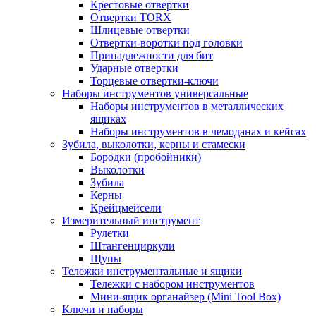
Крестовые отвертки
Отвертки TORX
Шлицевые отвертки
Отвертки-воротки под головки
Принадлежности для бит
Ударные отвертки
Торцевые отвертки-ключи
Наборы инструментов универсальные
Наборы инструментов в металлических
ящиках
Наборы инструментов в чемоданах и кейсах
Зубила, выколотки, керны и стамески
Бородки (пробойники)
Выколотки
Зубила
Керны
Крейцмейсели
Измерительный инструмент
Рулетки
Штангенциркули
Щупы
Тележки инструментальные и ящики
Тележки с набором инструментов
Мини-ящик органайзер (Mini Tool Box)
Ключи и наборы