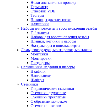
Ножи для зачистки провода
Термометр
Отвертки VDE
Тестеры
Ножницы для электрики
Паяльники
Наборы для ремонта и восстановления резьбы
Гайколомы
Наборы для восстановления резьбы
Плашки, метчики и наборы
Экстракторы и шпильковерты
Ломы, гвоздодеры, монтировки, монтажки
Монтажки
Монтировки
Гвоздодеры
Напильники, надфили и шаберы
Надфили
Напильники
Шаберы
Съемники
Гидравлические съемники
Съемники двухлапые
Съемники трехлапые
С обратным молотком
Съемники шкивов