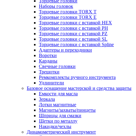
Торцевые головки
Наборы головок
Торцевые головки TORX T
Торцевые головки TORX Е
Торцевые головки с вставкой HEX
Торцевые головки с вставкой PH
Торцевые головки с вставкой PZ
Торцевые головки с вставкой SL
Торцевые головки с вставкой Spline
Адаптеры и переходники
Воротки
Карданы
Свечные головки
Трещотки
Ремкомплекты ручного инструмента
Удлинители
Базовое оснащение мастерской и средства защиты
Емкости для масла
Зеркала
Лотки магнитные
Магниты/захваты/пинцеты
Шприцы для смазки
Щетки по металлу
Накидки/чехлы
Динамометрический инструмент