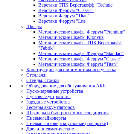
Верстаки ТПК Верстакофф "Technic"
Верстаки Феррум "Classic"
Верстаки Феррум "Titan"
Верстаки Феррум "Lite"
Шкафы
Металлические шкафы Феррум "Premium"
Металлические шкафы Kronvuz
Металлические шкафы ТПК Верстакофф
"Fabrik"
Металлические шкафы Феррум "Standart"
Металлические шкафы Феррум "Classic"
Металлические шкафы Феррум "Titan"
Конструкции для шиномонтажного участка
Стеллажи
Стенды, стойки
Оборудование для обслуживания АКБ
Пуско-зарядные устройства
Пусковые устройства
Зарядные устройства
Тестеры аккумуляторов
Штуцеры и быстросъемные соединения
Пневмогайковерты
Пневмогайковерты угловые (трещотки)
Дрели пневматические