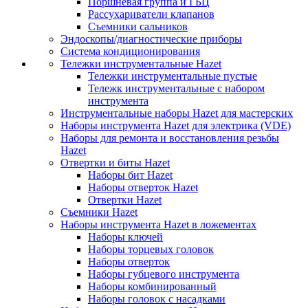
Поршневая группа и ГБЦ
Рассухариватели клапанов
Съемники сальников
Эндоскопы/диагностические приборы
Система кондиционирования
Тележки инструментальные Hazet
Тележки инструментальные пустые
Тележк инструментальные с набором
инструмента
Инструментальные наборы Hazet для мастерских
Наборы инструмента Hazet для электрика (VDE)
Наборы для ремонта и восстановления резьбы
Hazet
Отвертки и биты Hazet
Наборы бит Hazet
Наборы отверток Hazet
Отвертки Hazet
Съемники Hazet
Наборы инструмента Hazet в ложементах
Наборы ключей
Наборы торцевых головок
Наборы отверток
Наборы губцевого инструмента
Наборы комбинированный
Наборы головок с насадками