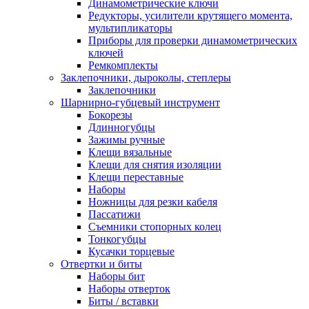
Динамометрические ключи
Редукторы, усилители крутящего момента,
мультипликаторы
Приборы для проверки динамометрических
ключей
Ремкомплекты
Заклепочники, дыроколы, степлеры
Заклепочники
Шарнирно-губцевый инструмент
Бокорезы
Длинногубцы
Зажимы ручные
Клещи вязальные
Клещи для снятия изоляции
Клещи переставные
Наборы
Ножницы для резки кабеля
Пассатижи
Съемники стопорных колец
Тонкогубцы
Кусачки торцевые
Отвертки и биты
Наборы бит
Наборы отверток
Биты / вставки