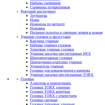
Наборы съемников
Съемники подшипников
Режущий инструмент
Труборезы
Ножи
Ножницы по металлу
Ножовки
Пильные полотна и сменные лезвия к ножам
Ударные головки и аксессуары
Карданы ударные
Наборы ударных головок
Торцевые ударные головки
Ударные насадки шестигранные HEX
Шиномонтажные головки
Переходники-адаптеры ударные
Удлинители ударные
Головки для поврежденного крепежа
Ударные насадки шестигранные TORX
Головки
Адаптеры и переходники
Головки TORX длинные
Головки TORX короткие
Головки TORX с отверстием
Головки свечные
Головки торцевые длинные