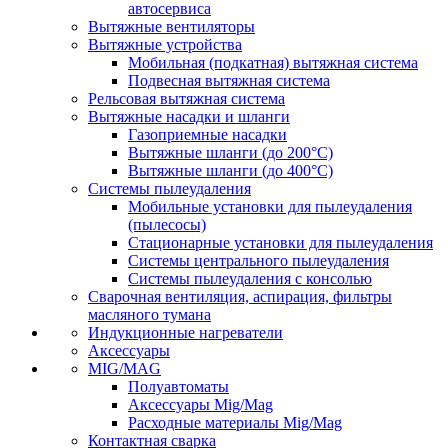
автосервиса
Вытяжные вентиляторы
Вытяжные устройства
Мобильная (подкатная) вытяжная система
Подвесная вытяжная система
Рельсовая вытяжная система
Вытяжные насадки и шланги
Газоприемные насадки
Вытяжные шланги (до 200°C)
Вытяжные шланги (до 400°C)
Системы пылеудаления
Мобильные установки для пылеудаления
(пылесосы)
Стационарные установки для пылеудаления
Системы центрального пылеудаления
Системы пылеудаления с консолью
Сварочная вентиляция, аспирация, фильтры
масляного тумана
Индукционные нагреватели
Аксессуары
MIG/MAG
Полуавтоматы
Аксессуары Mig/Mag
Расходные материалы Mig/Mag
Контактная сварка