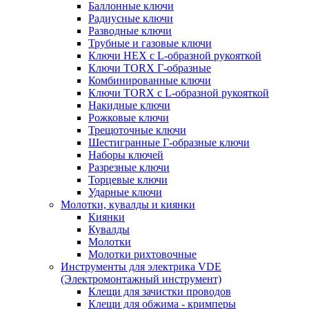
Баллонные ключи
Радиусные ключи
Разводные ключи
Трубные и газовые ключи
Ключи HEX с L-образной рукояткой
Ключи TORX Г-образные
Комбинированные ключи
Ключи TORX с L-образной рукояткой
Накидные ключи
Рожковые ключи
Трещоточные ключи
Шестигранные Г-образные ключи
Наборы ключей
Разрезные ключи
Торцевые ключи
Ударные ключи
Молотки, кувалды и киянки
Киянки
Кувалды
Молотки
Молотки рихтовочные
Инструменты для электрика VDE
(Электромонтажный инструмент)
Клещи для зачистки проводов
Клещи для обжима - кримперы