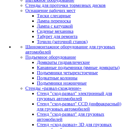
Вытяжное оборудование
Стенды для проточки тормозных дисков
Оснащение рабочих мест
Тиски слесарные
Лампа переноска
Лампа с катушкой
Сиденье механика
Табурет для ремонта
Точило (заточной станок)
Шиномонтажное оборудование для грузовых
автомобилей
Подъемное оборудование
Домкраты гидравлические
Канавные подъемники (ямные домкраты)
Подъемники четырехстоечные
Подкатные колонны
Подъемники ножничные
Стенды «развал-схождение»
Стенд "сход-развал" электронный для
грузовых автомобилей
Стенд "сход-развал" CCD (инфракрасный)
для грузовых автомобилей
Стенд "сход-развал" для грузовых
автомобилей
Стенд «сход-развал» 3D для грузовых