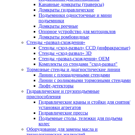
Канавные домкраты (траверсы)
Домкраты гидравлические
Подъемники одностоечные и мини
подъемники
Домкраты реечные
Опорное устройство для мотоциклов
Домкраты ромбовидные
Стенды «развал-схождения»
Стенды «сход-развал» CCD (инфракрасные)
Стенды «сход-развал» 3D
Стенды «развал-схождения» ОЕМ
Комплекты со стендами "сход-развал"
Тормозные стенды и диагностические линии
Линии с площадочными стендами
Линии с роликовыми тормозными стендами
Люфт-детекторы
Гидравлические и грузоподъемные
приспособления
Гидравлические краны и стойки для снятия/
установки агрегатов
Гидравлические прессы
Подъемные столы, тележки для подъема
колес
Оборудование для замены масла и
технологических жидкостей