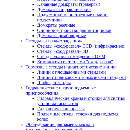
Канавные домкраты (траверсы)
Домкраты гидравлические
Подъемники одностоечные и мини
подъемники
Домкраты реечные
Опорное устройство для мотоциклов
Домкраты ромбовидные
Стенды «развал-схождения»
Стенды «сход-развал» CCD (инфракрасные)
Стенды «сход-развал» 3D
Стенды «развал-схождения» ОЕМ
Комплекты со стендами "сход-развал"
Тормозные стенды и диагностические линии
Линии с площадочными стендами
Линии с роликовыми тормозными стендами
Люфт-детекторы
Гидравлические и грузоподъемные
приспособления
Гидравлические краны и стойки для снятия/
установки агрегатов
Гидравлические прессы
Подъемные столы, тележки для подъема
колес
Оборудование для замены масла и
технологических жидкостей