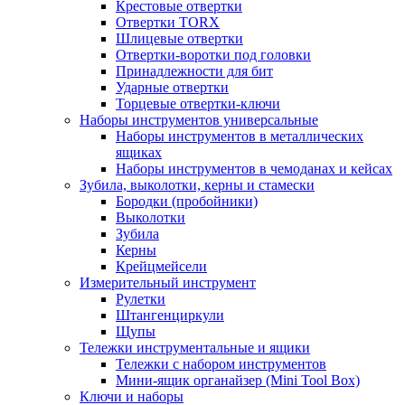
Крестовые отвертки
Отвертки TORX
Шлицевые отвертки
Отвертки-воротки под головки
Принадлежности для бит
Ударные отвертки
Торцевые отвертки-ключи
Наборы инструментов универсальные
Наборы инструментов в металлических
ящиках
Наборы инструментов в чемоданах и кейсах
Зубила, выколотки, керны и стамески
Бородки (пробойники)
Выколотки
Зубила
Керны
Крейцмейсели
Измерительный инструмент
Рулетки
Штангенциркули
Щупы
Тележки инструментальные и ящики
Тележки с набором инструментов
Мини-ящик органайзер (Mini Tool Box)
Ключи и наборы