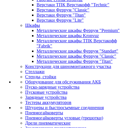
Верстаки ТПК Верстакофф "Technic"
Верстаки Феррум "Classic"
Верстаки Феррум "Titan"
Верстаки Феррум "Lite"
Шкафы
Металлические шкафы Феррум "Premium"
Металлические шкафы Kronvuz
Металлические шкафы ТПК Верстакофф
"Fabrik"
Металлические шкафы Феррум "Standart"
Металлические шкафы Феррум "Classic"
Металлические шкафы Феррум "Titan"
Конструкции для шиномонтажного участка
Стеллажи
Стенды, стойки
Оборудование для обслуживания АКБ
Пуско-зарядные устройства
Пусковые устройства
Зарядные устройства
Тестеры аккумуляторов
Штуцеры и быстросъемные соединения
Пневмогайковерты
Пневмогайковерты угловые (трещотки)
Дрели пневматические