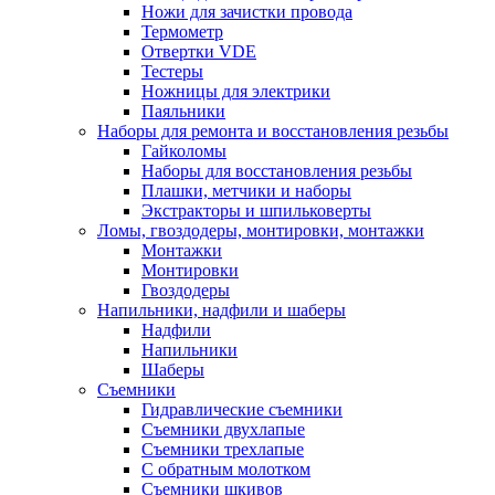
Ножи для зачистки провода
Термометр
Отвертки VDE
Тестеры
Ножницы для электрики
Паяльники
Наборы для ремонта и восстановления резьбы
Гайколомы
Наборы для восстановления резьбы
Плашки, метчики и наборы
Экстракторы и шпильковерты
Ломы, гвоздодеры, монтировки, монтажки
Монтажки
Монтировки
Гвоздодеры
Напильники, надфили и шаберы
Надфили
Напильники
Шаберы
Съемники
Гидравлические съемники
Съемники двухлапые
Съемники трехлапые
С обратным молотком
Съемники шкивов