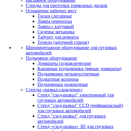
Вытяжное оборудование
Стенды для проточки тормозных дисков
Оснащение рабочих мест
Тиски слесарные
Лампа переноска
Лампа с катушкой
Сиденье механика
Табурет для ремонта
Точило (заточной станок)
Шиномонтажное оборудование для грузовых
автомобилей
Подъемное оборудование
Домкраты гидравлические
Канавные подъемники (ямные домкраты)
Подъемники четырехстоечные
Подкатные колонны
Подъемники ножничные
Стенды «развал-схождение»
Стенд "сход-развал" электронный для
грузовых автомобилей
Стенд "сход-развал" CCD (инфракрасный)
для грузовых автомобилей
Стенд "сход-развал" для грузовых
автомобилей
Стенд «сход-развал» 3D для грузовых