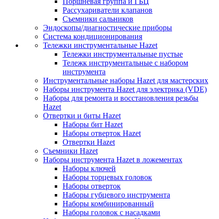
Поршневая группа и ГБЦ
Рассухариватели клапанов
Съемники сальников
Эндоскопы/диагностические приборы
Система кондиционирования
Тележки инструментальные Hazet
Тележки инструментальные пустые
Тележк инструментальные с набором
инструмента
Инструментальные наборы Hazet для мастерских
Наборы инструмента Hazet для электрика (VDE)
Наборы для ремонта и восстановления резьбы
Hazet
Отвертки и биты Hazet
Наборы бит Hazet
Наборы отверток Hazet
Отвертки Hazet
Съемники Hazet
Наборы инструмента Hazet в ложементах
Наборы ключей
Наборы торцевых головок
Наборы отверток
Наборы губцевого инструмента
Наборы комбинированный
Наборы головок с насадками