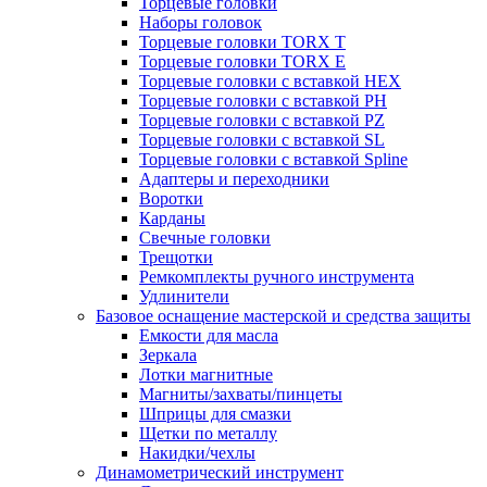
Торцевые головки
Наборы головок
Торцевые головки TORX T
Торцевые головки TORX Е
Торцевые головки с вставкой HEX
Торцевые головки с вставкой PH
Торцевые головки с вставкой PZ
Торцевые головки с вставкой SL
Торцевые головки с вставкой Spline
Адаптеры и переходники
Воротки
Карданы
Свечные головки
Трещотки
Ремкомплекты ручного инструмента
Удлинители
Базовое оснащение мастерской и средства защиты
Емкости для масла
Зеркала
Лотки магнитные
Магниты/захваты/пинцеты
Шприцы для смазки
Щетки по металлу
Накидки/чехлы
Динамометрический инструмент