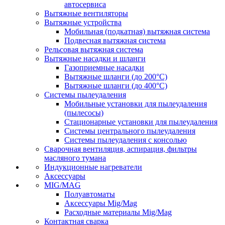
автосервиса
Вытяжные вентиляторы
Вытяжные устройства
Мобильная (подкатная) вытяжная система
Подвесная вытяжная система
Рельсовая вытяжная система
Вытяжные насадки и шланги
Газоприемные насадки
Вытяжные шланги (до 200°C)
Вытяжные шланги (до 400°C)
Системы пылеудаления
Мобильные установки для пылеудаления
(пылесосы)
Стационарные установки для пылеудаления
Системы центрального пылеудаления
Системы пылеудаления с консолью
Сварочная вентиляция, аспирация, фильтры
масляного тумана
Индукционные нагреватели
Аксессуары
MIG/MAG
Полуавтоматы
Аксессуары Mig/Mag
Расходные материалы Mig/Mag
Контактная сварка