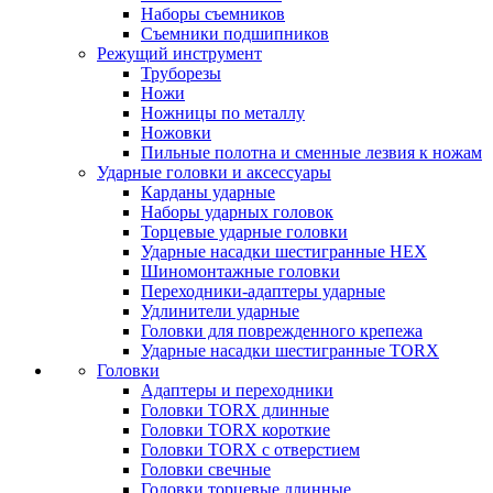
Наборы съемников
Съемники подшипников
Режущий инструмент
Труборезы
Ножи
Ножницы по металлу
Ножовки
Пильные полотна и сменные лезвия к ножам
Ударные головки и аксессуары
Карданы ударные
Наборы ударных головок
Торцевые ударные головки
Ударные насадки шестигранные HEX
Шиномонтажные головки
Переходники-адаптеры ударные
Удлинители ударные
Головки для поврежденного крепежа
Ударные насадки шестигранные TORX
Головки
Адаптеры и переходники
Головки TORX длинные
Головки TORX короткие
Головки TORX с отверстием
Головки свечные
Головки торцевые длинные