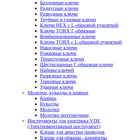
Баллонные ключи
Радиусные ключи
Разводные ключи
Трубные и газовые ключи
Ключи HEX с L-образной рукояткой
Ключи TORX Г-образные
Комбинированные ключи
Ключи TORX с L-образной рукояткой
Накидные ключи
Рожковые ключи
Трещоточные ключи
Шестигранные Г-образные ключи
Наборы ключей
Разрезные ключи
Торцевые ключи
Ударные ключи
Молотки, кувалды и киянки
Киянки
Кувалды
Молотки
Молотки рихтовочные
Инструменты для электрика VDE
(Электромонтажный инструмент)
Клещи для зачистки проводов
Клещи для обжима - кримперы