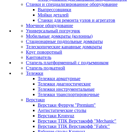
Станки и специализированное оборудование
Выпрессовщики
Мойки деталей
Станки для ремонта узлов и агрегатов
Моечное оборудование
Универсальный погрузчик
Мобильные домкраты (колонны)
Стационарные подпольные домкраты
Телескопические канавные домкраты
Круг поворотный
Кантователь
Стапель платформенный с подъемником
Стапель подкатной
Тележки
Тележки арматурные
Тележки диагностические
Тележки инструментальные
Тележки транспортировочные
Верстаки
Верстаки Феррум "Premium"
Антистатические столы
Верстаки Kronvuz
Верстаки ТПК Верстакофф "Mechanic"
Верстаки ТПК Верстакофф "Fabric"
Рабочие столы Kronvuz