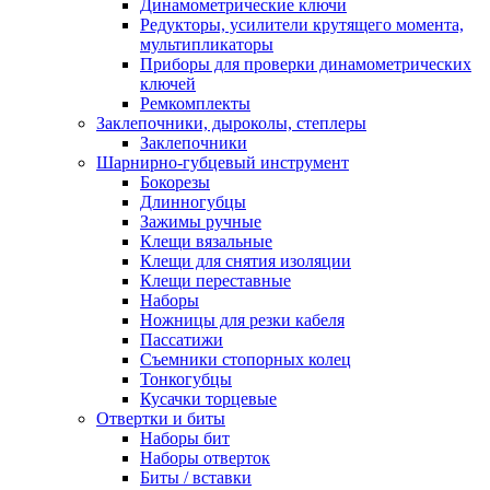
Динамометрические ключи
Редукторы, усилители крутящего момента,
мультипликаторы
Приборы для проверки динамометрических
ключей
Ремкомплекты
Заклепочники, дыроколы, степлеры
Заклепочники
Шарнирно-губцевый инструмент
Бокорезы
Длинногубцы
Зажимы ручные
Клещи вязальные
Клещи для снятия изоляции
Клещи переставные
Наборы
Ножницы для резки кабеля
Пассатижи
Съемники стопорных колец
Тонкогубцы
Кусачки торцевые
Отвертки и биты
Наборы бит
Наборы отверток
Биты / вставки