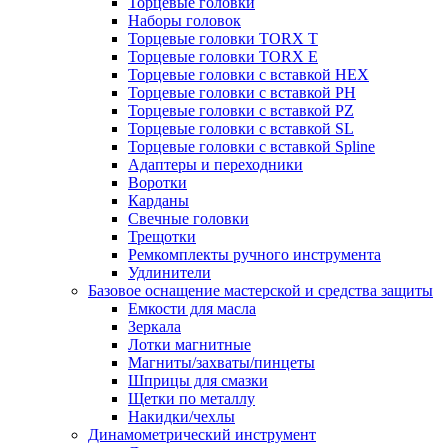
Торцевые головки
Наборы головок
Торцевые головки TORX T
Торцевые головки TORX Е
Торцевые головки с вставкой HEX
Торцевые головки с вставкой PH
Торцевые головки с вставкой PZ
Торцевые головки с вставкой SL
Торцевые головки с вставкой Spline
Адаптеры и переходники
Воротки
Карданы
Свечные головки
Трещотки
Ремкомплекты ручного инструмента
Удлинители
Базовое оснащение мастерской и средства защиты
Емкости для масла
Зеркала
Лотки магнитные
Магниты/захваты/пинцеты
Шприцы для смазки
Щетки по металлу
Накидки/чехлы
Динамометрический инструмент