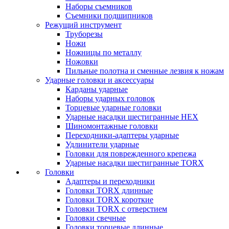
Наборы съемников
Съемники подшипников
Режущий инструмент
Труборезы
Ножи
Ножницы по металлу
Ножовки
Пильные полотна и сменные лезвия к ножам
Ударные головки и аксессуары
Карданы ударные
Наборы ударных головок
Торцевые ударные головки
Ударные насадки шестигранные HEX
Шиномонтажные головки
Переходники-адаптеры ударные
Удлинители ударные
Головки для поврежденного крепежа
Ударные насадки шестигранные TORX
Головки
Адаптеры и переходники
Головки TORX длинные
Головки TORX короткие
Головки TORX с отверстием
Головки свечные
Головки торцевые длинные