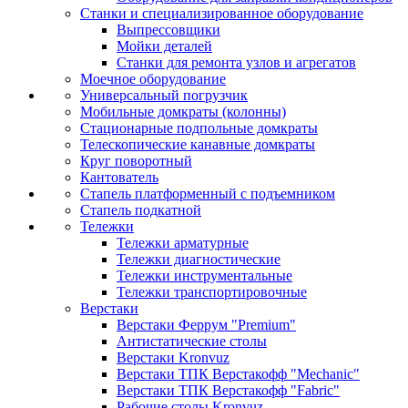
Станки и специализированное оборудование
Выпрессовщики
Мойки деталей
Станки для ремонта узлов и агрегатов
Моечное оборудование
Универсальный погрузчик
Мобильные домкраты (колонны)
Стационарные подпольные домкраты
Телескопические канавные домкраты
Круг поворотный
Кантователь
Стапель платформенный с подъемником
Стапель подкатной
Тележки
Тележки арматурные
Тележки диагностические
Тележки инструментальные
Тележки транспортировочные
Верстаки
Верстаки Феррум "Premium"
Антистатические столы
Верстаки Kronvuz
Верстаки ТПК Верстакофф "Mechanic"
Верстаки ТПК Верстакофф "Fabric"
Рабочие столы Kronvuz