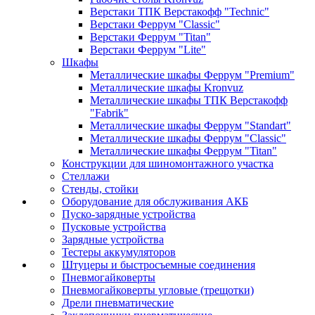
Верстаки ТПК Верстакофф "Technic"
Верстаки Феррум "Classic"
Верстаки Феррум "Titan"
Верстаки Феррум "Lite"
Шкафы
Металлические шкафы Феррум "Premium"
Металлические шкафы Kronvuz
Металлические шкафы ТПК Верстакофф
"Fabrik"
Металлические шкафы Феррум "Standart"
Металлические шкафы Феррум "Classic"
Металлические шкафы Феррум "Titan"
Конструкции для шиномонтажного участка
Стеллажи
Стенды, стойки
Оборудование для обслуживания АКБ
Пуско-зарядные устройства
Пусковые устройства
Зарядные устройства
Тестеры аккумуляторов
Штуцеры и быстросъемные соединения
Пневмогайковерты
Пневмогайковерты угловые (трещотки)
Дрели пневматические