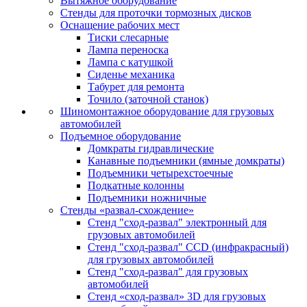
Вытяжное оборудование
Стенды для проточки тормозных дисков
Оснащение рабочих мест
Тиски слесарные
Лампа переноска
Лампа с катушкой
Сиденье механика
Табурет для ремонта
Точило (заточной станок)
Шиномонтажное оборудование для грузовых
автомобилей
Подъемное оборудование
Домкраты гидравлические
Канавные подъемники (ямные домкраты)
Подъемники четырехстоечные
Подкатные колонны
Подъемники ножничные
Стенды «развал-схождение»
Стенд "сход-развал" электронный для
грузовых автомобилей
Стенд "сход-развал" CCD (инфракрасный)
для грузовых автомобилей
Стенд "сход-развал" для грузовых
автомобилей
Стенд «сход-развал» 3D для грузовых