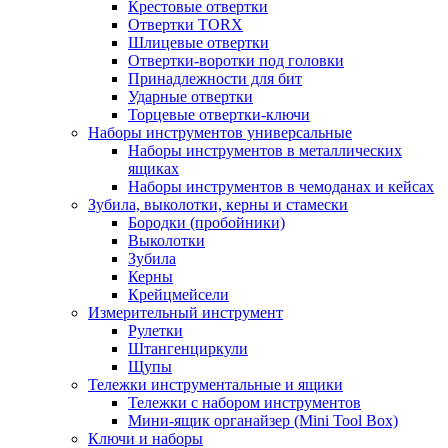
Крестовые отвертки
Отвертки TORX
Шлицевые отвертки
Отвертки-воротки под головки
Принадлежности для бит
Ударные отвертки
Торцевые отвертки-ключи
Наборы инструментов универсальные
Наборы инструментов в металлических
ящиках
Наборы инструментов в чемоданах и кейсах
Зубила, выколотки, керны и стамески
Бородки (пробойники)
Выколотки
Зубила
Керны
Крейцмейсели
Измерительный инструмент
Рулетки
Штангенциркули
Щупы
Тележки инструментальные и ящики
Тележки с набором инструментов
Мини-ящик органайзер (Mini Tool Box)
Ключи и наборы