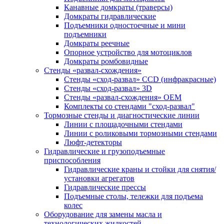
Канавные домкраты (траверсы)
Домкраты гидравлические
Подъемники одностоечные и мини
подъемники
Домкраты реечные
Опорное устройство для мотоциклов
Домкраты ромбовидные
Стенды «развал-схождения»
Стенды «сход-развал» CCD (инфракрасные)
Стенды «сход-развал» 3D
Стенды «развал-схождения» ОЕМ
Комплекты со стендами "сход-развал"
Тормозные стенды и диагностические линии
Линии с площадочными стендами
Линии с роликовыми тормозными стендами
Люфт-детекторы
Гидравлические и грузоподъемные
приспособления
Гидравлические краны и стойки для снятия/
установки агрегатов
Гидравлические прессы
Подъемные столы, тележки для подъема
колес
Оборудование для замены масла и
технологических жидкостей