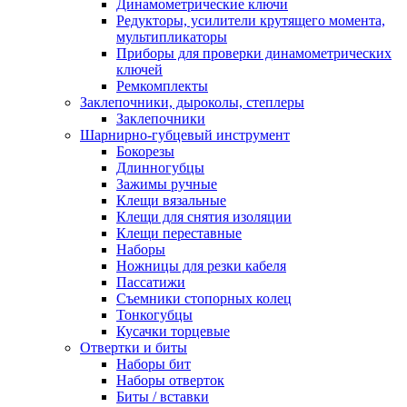
Динамометрические ключи
Редукторы, усилители крутящего момента,
мультипликаторы
Приборы для проверки динамометрических
ключей
Ремкомплекты
Заклепочники, дыроколы, степлеры
Заклепочники
Шарнирно-губцевый инструмент
Бокорезы
Длинногубцы
Зажимы ручные
Клещи вязальные
Клещи для снятия изоляции
Клещи переставные
Наборы
Ножницы для резки кабеля
Пассатижи
Съемники стопорных колец
Тонкогубцы
Кусачки торцевые
Отвертки и биты
Наборы бит
Наборы отверток
Биты / вставки