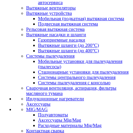
автосервиса
Вытяжные вентиляторы
Вытяжные устройства
Мобильная (подкатная) вытяжная система
Подвесная вытяжная система
Рельсовая вытяжная система
Вытяжные насадки и шланги
Газоприемные насадки
Вытяжные шланги (до 200°C)
Вытяжные шланги (до 400°C)
Системы пылеудаления
Мобильные установки для пылеудаления
(пылесосы)
Стационарные установки для пылеудаления
Системы центрального пылеудаления
Системы пылеудаления с консолью
Сварочная вентиляция, аспирация, фильтры
масляного тумана
Индукционные нагреватели
Аксессуары
MIG/MAG
Полуавтоматы
Аксессуары Mig/Mag
Расходные материалы Mig/Mag
Контактная сварка