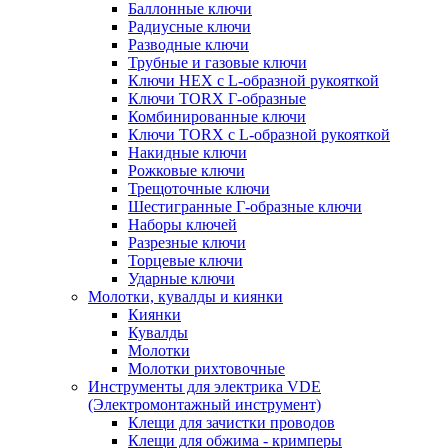
Баллонные ключи
Радиусные ключи
Разводные ключи
Трубные и газовые ключи
Ключи HEX с L-образной рукояткой
Ключи TORX Г-образные
Комбинированные ключи
Ключи TORX с L-образной рукояткой
Накидные ключи
Рожковые ключи
Трещоточные ключи
Шестигранные Г-образные ключи
Наборы ключей
Разрезные ключи
Торцевые ключи
Ударные ключи
Молотки, кувалды и киянки
Киянки
Кувалды
Молотки
Молотки рихтовочные
Инструменты для электрика VDE
(Электромонтажный инструмент)
Клещи для зачистки проводов
Клещи для обжима - кримперы