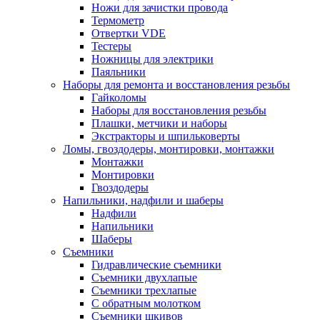
Ножи для зачистки провода
Термометр
Отвертки VDE
Тестеры
Ножницы для электрики
Паяльники
Наборы для ремонта и восстановления резьбы
Гайколомы
Наборы для восстановления резьбы
Плашки, метчики и наборы
Экстракторы и шпильковерты
Ломы, гвоздодеры, монтировки, монтажки
Монтажки
Монтировки
Гвоздодеры
Напильники, надфили и шаберы
Надфили
Напильники
Шаберы
Съемники
Гидравлические съемники
Съемники двухлапые
Съемники трехлапые
С обратным молотком
Съемники шкивов