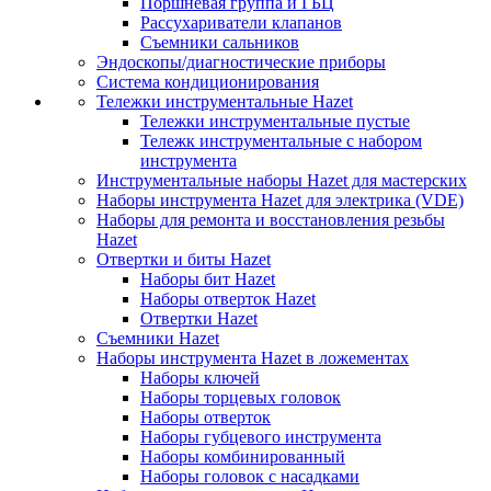
Поршневая группа и ГБЦ
Рассухариватели клапанов
Съемники сальников
Эндоскопы/диагностические приборы
Система кондиционирования
Тележки инструментальные Hazet
Тележки инструментальные пустые
Тележк инструментальные с набором
инструмента
Инструментальные наборы Hazet для мастерских
Наборы инструмента Hazet для электрика (VDE)
Наборы для ремонта и восстановления резьбы
Hazet
Отвертки и биты Hazet
Наборы бит Hazet
Наборы отверток Hazet
Отвертки Hazet
Съемники Hazet
Наборы инструмента Hazet в ложементах
Наборы ключей
Наборы торцевых головок
Наборы отверток
Наборы губцевого инструмента
Наборы комбинированный
Наборы головок с насадками