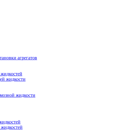
тановки агрегатов
 жидкостей
щей жидкости
рмозной жидкости
 жидкостей
 жидкостей