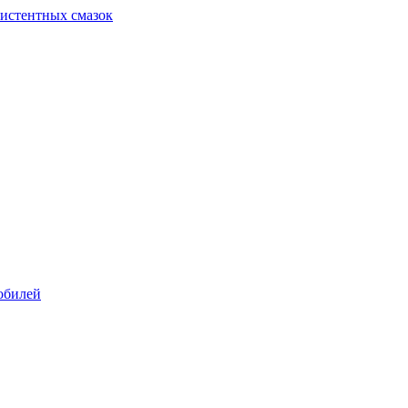
систентных смазок
обилей