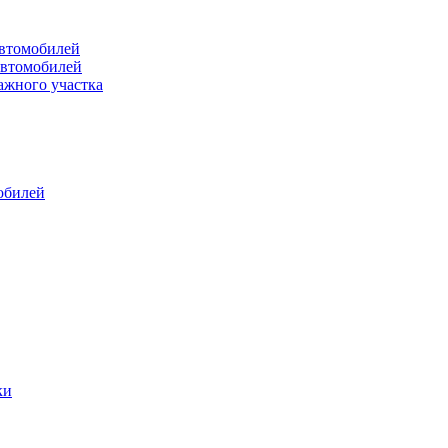
втомобилей
автомобилей
ажного участка
обилей
ки