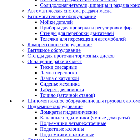
Солидолонагнетатели, шприцы и раздача кон
Автоматическая система раздачи масла
Вспомогательное оборудование
Мойки деталей
Приборы для проверки и регулировки фар
Стенды для переборки двигателей
Тележки для перемещения автомобилей
Компрессорное оборудование
Вытяжное оборудование
Стенды для проточки тормозных дисков
Оснащение рабочих мест
Тиски слесарные
Лампа переноска
Лампа с катушкой
Сиденье механика
Табурет для ремонта
Точило (заточной станок)
Шиномонтажное оборудование для грузовых автом
Подъемное оборудование
Домкраты гидравлические
Канавные подъемники (ямные домкраты)
Подъемники четырехстоечные
Подкатные колонны
Подъемники ножничные