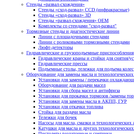
Стенды «развал-схождения»
Стенды «сход-развал» CCD (инфракрасные)
Стенды «сход-развал» 3D
Стенды «развал-схождения» ОЕМ
Комплекты со стендами "сход-развал"
Тормозные стенды и диагностические линии
Линии с площадочными стендами
Линии с роликовыми тормозными стендами
Люфт-детекторы
Гидравлические и грузоподъемные приспособления
Гидравлические краны и стойки для снятия/ус
Гидравлические прессы
Подъемные столы, тележки для подъема колес
Оборудование для замены масла и технологических
Установки для замены / перекачки охлаждаю
Оборудование для раздачи масел
Установки для сбора масел и антифриза
Установки для прокачки тормозов /замены то
Установки для замены масла в АКПП, ГУР
Установки для откачки топлива
Стойка для раздачи масла
Тележки для бочек
Насосы для масла, смазки и технологических
Катушки для масла и других технологических
Пистолеты раздаточные и счетчики