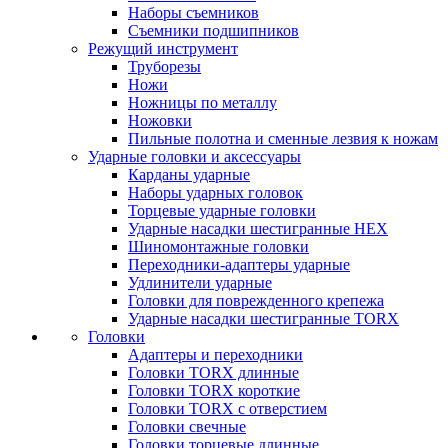
Наборы съемников
Съемники подшипников
Режущий инструмент
Труборезы
Ножи
Ножницы по металлу
Ножовки
Пильные полотна и сменные лезвия к ножам
Ударные головки и аксессуары
Карданы ударные
Наборы ударных головок
Торцевые ударные головки
Ударные насадки шестигранные HEX
Шиномонтажные головки
Переходники-адаптеры ударные
Удлинители ударные
Головки для поврежденного крепежа
Ударные насадки шестигранные TORX
Головки
Адаптеры и переходники
Головки TORX длинные
Головки TORX короткие
Головки TORX с отверстием
Головки свечные
Головки торцевые длинные