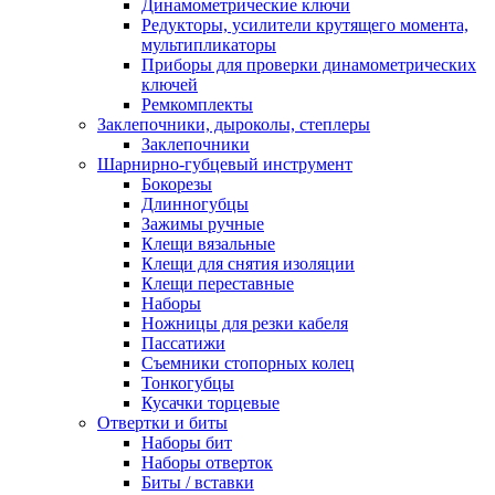
Динамометрические ключи
Редукторы, усилители крутящего момента,
мультипликаторы
Приборы для проверки динамометрических
ключей
Ремкомплекты
Заклепочники, дыроколы, степлеры
Заклепочники
Шарнирно-губцевый инструмент
Бокорезы
Длинногубцы
Зажимы ручные
Клещи вязальные
Клещи для снятия изоляции
Клещи переставные
Наборы
Ножницы для резки кабеля
Пассатижи
Съемники стопорных колец
Тонкогубцы
Кусачки торцевые
Отвертки и биты
Наборы бит
Наборы отверток
Биты / вставки