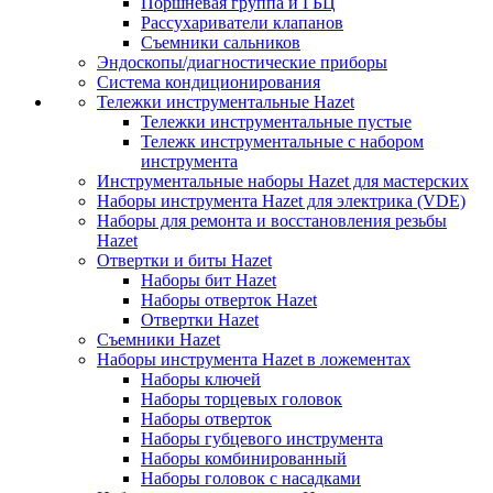
Поршневая группа и ГБЦ
Рассухариватели клапанов
Съемники сальников
Эндоскопы/диагностические приборы
Система кондиционирования
Тележки инструментальные Hazet
Тележки инструментальные пустые
Тележк инструментальные с набором
инструмента
Инструментальные наборы Hazet для мастерских
Наборы инструмента Hazet для электрика (VDE)
Наборы для ремонта и восстановления резьбы
Hazet
Отвертки и биты Hazet
Наборы бит Hazet
Наборы отверток Hazet
Отвертки Hazet
Съемники Hazet
Наборы инструмента Hazet в ложементах
Наборы ключей
Наборы торцевых головок
Наборы отверток
Наборы губцевого инструмента
Наборы комбинированный
Наборы головок с насадками