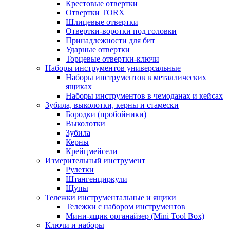
Крестовые отвертки
Отвертки TORX
Шлицевые отвертки
Отвертки-воротки под головки
Принадлежности для бит
Ударные отвертки
Торцевые отвертки-ключи
Наборы инструментов универсальные
Наборы инструментов в металлических
ящиках
Наборы инструментов в чемоданах и кейсах
Зубила, выколотки, керны и стамески
Бородки (пробойники)
Выколотки
Зубила
Керны
Крейцмейсели
Измерительный инструмент
Рулетки
Штангенциркули
Щупы
Тележки инструментальные и ящики
Тележки с набором инструментов
Мини-ящик органайзер (Mini Tool Box)
Ключи и наборы