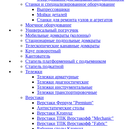
Станки и специализированное оборудование
Выпрессовщики
Мойки деталей
Станки для ремонта узлов и агрегатов
Моечное оборудование
Универсальный погрузчик
Мобильные домкраты (колонны)
Стационарные подпольные домкраты
Телескопические канавные домкраты
Круг поворотный
Кантователь
Стапель платформенный с подъемником
Стапель подкатной
Тележки
Тележки арматурные
Тележки диагностические
Тележки инструментальные
Тележки транспортировочные
Верстаки
Верстаки Феррум "Premium"
Антистатические столы
Верстаки Kronvuz
Верстаки ТПК Верстакофф "Mechanic"
Верстаки ТПК Верстакофф "Fabric"
Рабочие столы Kronvuz