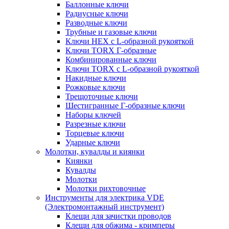
Баллонные ключи
Радиусные ключи
Разводные ключи
Трубные и газовые ключи
Ключи HEX с L-образной рукояткой
Ключи TORX Г-образные
Комбинированные ключи
Ключи TORX с L-образной рукояткой
Накидные ключи
Рожковые ключи
Трещоточные ключи
Шестигранные Г-образные ключи
Наборы ключей
Разрезные ключи
Торцевые ключи
Ударные ключи
Молотки, кувалды и киянки
Киянки
Кувалды
Молотки
Молотки рихтовочные
Инструменты для электрика VDE
(Электромонтажный инструмент)
Клещи для зачистки проводов
Клещи для обжима - кримперы