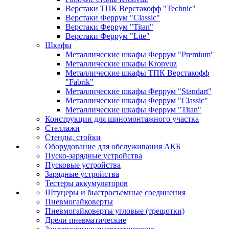
Верстаки ТПК Верстакофф "Technic"
Верстаки Феррум "Classic"
Верстаки Феррум "Titan"
Верстаки Феррум "Lite"
Шкафы
Металлические шкафы Феррум "Premium"
Металлические шкафы Kronvuz
Металлические шкафы ТПК Верстакофф
"Fabrik"
Металлические шкафы Феррум "Standart"
Металлические шкафы Феррум "Classic"
Металлические шкафы Феррум "Titan"
Конструкции для шиномонтажного участка
Стеллажи
Стенды, стойки
Оборудование для обслуживания АКБ
Пуско-зарядные устройства
Пусковые устройства
Зарядные устройства
Тестеры аккумуляторов
Штуцеры и быстросъемные соединения
Пневмогайковерты
Пневмогайковерты угловые (трещотки)
Дрели пневматические