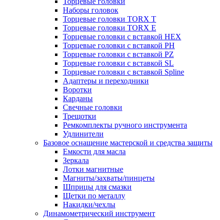
Торцевые головки
Наборы головок
Торцевые головки TORX T
Торцевые головки TORX Е
Торцевые головки с вставкой HEX
Торцевые головки с вставкой PH
Торцевые головки с вставкой PZ
Торцевые головки с вставкой SL
Торцевые головки с вставкой Spline
Адаптеры и переходники
Воротки
Карданы
Свечные головки
Трещотки
Ремкомплекты ручного инструмента
Удлинители
Базовое оснащение мастерской и средства защиты
Емкости для масла
Зеркала
Лотки магнитные
Магниты/захваты/пинцеты
Шприцы для смазки
Щетки по металлу
Накидки/чехлы
Динамометрический инструмент