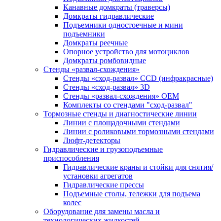
Канавные домкраты (траверсы)
Домкраты гидравлические
Подъемники одностоечные и мини
подъемники
Домкраты реечные
Опорное устройство для мотоциклов
Домкраты ромбовидные
Стенды «развал-схождения»
Стенды «сход-развал» CCD (инфракрасные)
Стенды «сход-развал» 3D
Стенды «развал-схождения» ОЕМ
Комплекты со стендами "сход-развал"
Тормозные стенды и диагностические линии
Линии с площадочными стендами
Линии с роликовыми тормозными стендами
Люфт-детекторы
Гидравлические и грузоподъемные
приспособления
Гидравлические краны и стойки для снятия/
установки агрегатов
Гидравлические прессы
Подъемные столы, тележки для подъема
колес
Оборудование для замены масла и
технологических жидкостей