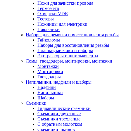
Ножи для зачистки провода
Термометр
Отвертки VDE
Тестеры
Ножницы для электрики
Паяльники
Наборы для ремонта и восстановления резьбы
Гайколомы
Наборы для восстановления резьбы
Плашки, метчики и наборы
Экстракторы и шпильковерты
Ломы, гвоздодеры, монтировки, монтажки
Монтажки
Монтировки
Гвоздодеры
Напильники, надфили и шаберы
Надфили
Напильники
Шаберы
Съемники
Гидравлические съемники
Съемники двухлапые
Съемники трехлапые
С обратным молотком
Съемники шкивов