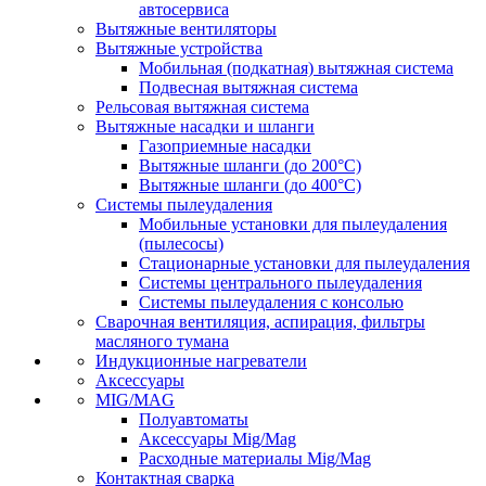
автосервиса
Вытяжные вентиляторы
Вытяжные устройства
Мобильная (подкатная) вытяжная система
Подвесная вытяжная система
Рельсовая вытяжная система
Вытяжные насадки и шланги
Газоприемные насадки
Вытяжные шланги (до 200°C)
Вытяжные шланги (до 400°C)
Системы пылеудаления
Мобильные установки для пылеудаления
(пылесосы)
Стационарные установки для пылеудаления
Системы центрального пылеудаления
Системы пылеудаления с консолью
Сварочная вентиляция, аспирация, фильтры
масляного тумана
Индукционные нагреватели
Аксессуары
MIG/MAG
Полуавтоматы
Аксессуары Mig/Mag
Расходные материалы Mig/Mag
Контактная сварка