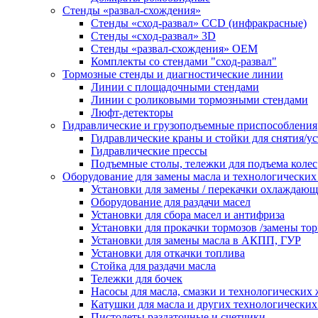
Стенды «развал-схождения»
Стенды «сход-развал» CCD (инфракрасные)
Стенды «сход-развал» 3D
Стенды «развал-схождения» ОЕМ
Комплекты со стендами "сход-развал"
Тормозные стенды и диагностические линии
Линии с площадочными стендами
Линии с роликовыми тормозными стендами
Люфт-детекторы
Гидравлические и грузоподъемные приспособления
Гидравлические краны и стойки для снятия/ус
Гидравлические прессы
Подъемные столы, тележки для подъема колес
Оборудование для замены масла и технологических
Установки для замены / перекачки охлаждаю
Оборудование для раздачи масел
Установки для сбора масел и антифриза
Установки для прокачки тормозов /замены то
Установки для замены масла в АКПП, ГУР
Установки для откачки топлива
Стойка для раздачи масла
Тележки для бочек
Насосы для масла, смазки и технологических
Катушки для масла и других технологических
Пистолеты раздаточные и счетчики