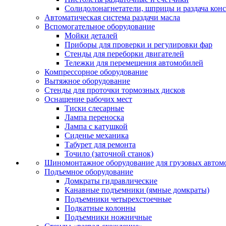
Солидолонагнетатели, шприцы и раздача кон
Автоматическая система раздачи масла
Вспомогательное оборудование
Мойки деталей
Приборы для проверки и регулировки фар
Стенды для переборки двигателей
Тележки для перемещения автомобилей
Компрессорное оборудование
Вытяжное оборудование
Стенды для проточки тормозных дисков
Оснащение рабочих мест
Тиски слесарные
Лампа переноска
Лампа с катушкой
Сиденье механика
Табурет для ремонта
Точило (заточной станок)
Шиномонтажное оборудование для грузовых автом
Подъемное оборудование
Домкраты гидравлические
Канавные подъемники (ямные домкраты)
Подъемники четырехстоечные
Подкатные колонны
Подъемники ножничные