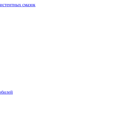
систентных смазок
обилей