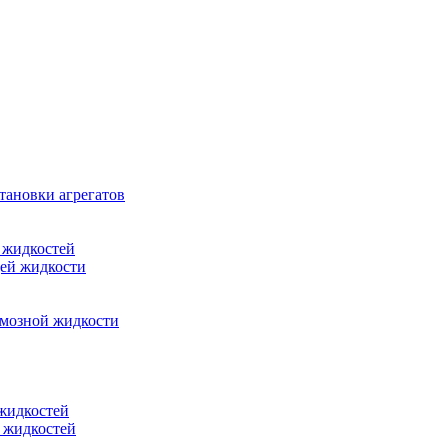
тановки агрегатов
 жидкостей
щей жидкости
рмозной жидкости
 жидкостей
 жидкостей