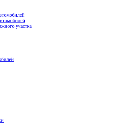
втомобилей
автомобилей
ажного участка
обилей
ки