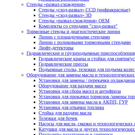
Стенды «развал-схождения»
Стенды «сход-развал» CCD (инфракрасные)
Стенды «сход-развал» 3D
Стенды «развал-схождения» ОЕМ
Комплекты со стендами "сход-развал"
Тормозные стенды и диагностические линии
Линии с площадочными стендами
Линии с роликовыми тормозными стендами
Люфт-детекторы
Гидравлические и грузоподъемные приспособления
Гидравлические краны и стойки для снятия/ус
Гидравлические прессы
Подъемные столы, тележки для подъема колес
Оборудование для замены масла и технологических
Установки для замены / перекачки охлаждаю
Оборудование для раздачи масел
Установки для сбора масел и антифриза
Установки для прокачки тормозов /замены то
Установки для замены масла в АКПП, ГУР
Установки для откачки топлива
Стойка для раздачи масла
Тележки для бочек
Насосы для масла, смазки и технологических
Катушки для масла и других технологических
Пистолеты раздаточные и счетчики