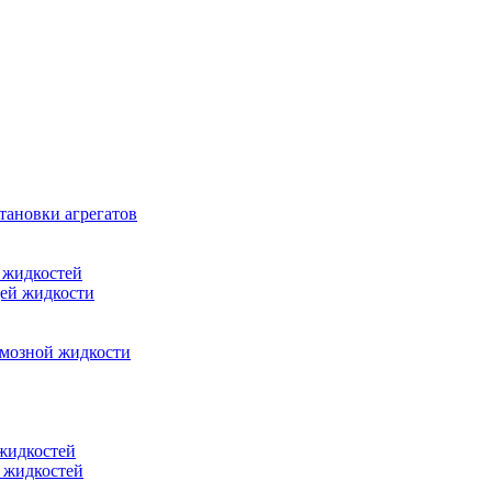
тановки агрегатов
 жидкостей
щей жидкости
рмозной жидкости
 жидкостей
 жидкостей