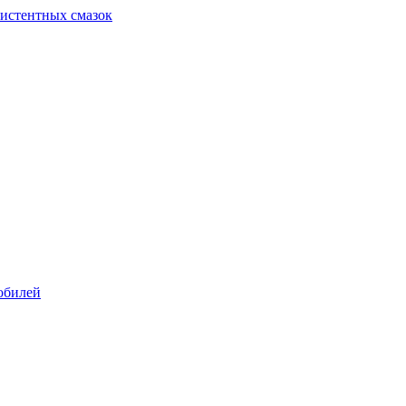
систентных смазок
обилей