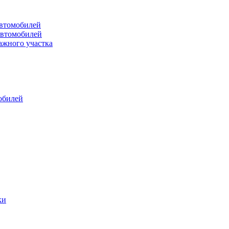
втомобилей
автомобилей
ажного участка
обилей
ки