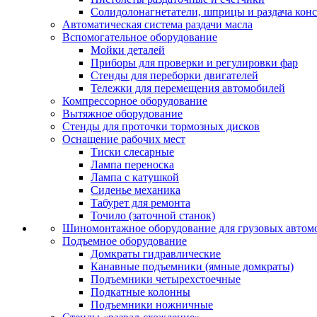
Солидолонагнетатели, шприцы и раздача кон
Автоматическая система раздачи масла
Вспомогательное оборудование
Мойки деталей
Приборы для проверки и регулировки фар
Стенды для переборки двигателей
Тележки для перемещения автомобилей
Компрессорное оборудование
Вытяжное оборудование
Стенды для проточки тормозных дисков
Оснащение рабочих мест
Тиски слесарные
Лампа переноска
Лампа с катушкой
Сиденье механика
Табурет для ремонта
Точило (заточной станок)
Шиномонтажное оборудование для грузовых автом
Подъемное оборудование
Домкраты гидравлические
Канавные подъемники (ямные домкраты)
Подъемники четырехстоечные
Подкатные колонны
Подъемники ножничные